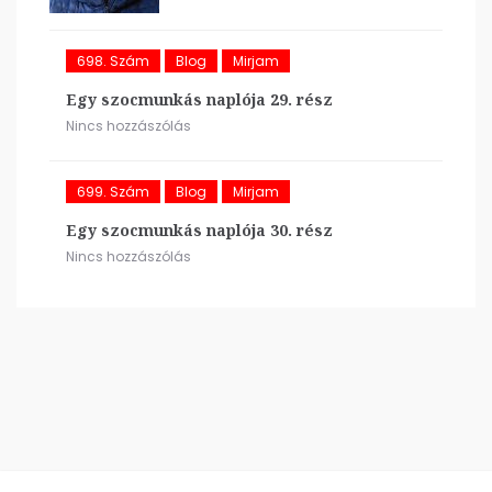
698. Szám
Blog
Mirjam
Egy szocmunkás naplója 29. rész
Nincs hozzászólás
699. Szám
Blog
Mirjam
Egy szocmunkás naplója 30. rész
Nincs hozzászólás