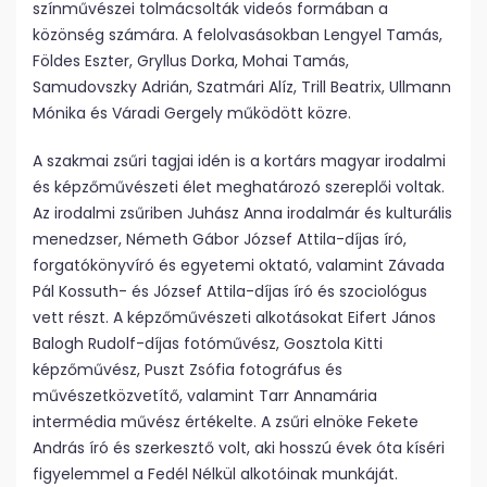
színművészei tolmácsolták videós formában a
közönség számára. A felolvasásokban Lengyel Tamás,
Földes Eszter, Gryllus Dorka, Mohai Tamás,
Samudovszky Adrián, Szatmári Alíz, Trill Beatrix, Ullmann
Mónika és Váradi Gergely működött közre.
A szakmai zsűri tagjai idén is a kortárs magyar irodalmi
és képzőművészeti élet meghatározó szereplői voltak.
Az irodalmi zsűriben Juhász Anna irodalmár és kulturális
menedzser, Németh Gábor József Attila-díjas író,
forgatókönyvíró és egyetemi oktató, valamint Závada
Pál Kossuth- és József Attila-díjas író és szociológus
vett részt. A képzőművészeti alkotásokat Eifert János
Balogh Rudolf-díjas fotóművész, Gosztola Kitti
képzőművész, Puszt Zsófia fotográfus és
művészetközvetítő, valamint Tarr Annamária
intermédia művész értékelte. A zsűri elnöke Fekete
András író és szerkesztő volt, aki hosszú évek óta kíséri
figyelemmel a Fedél Nélkül alkotóinak munkáját.