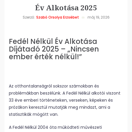
Év Alkotása 2025
Szerző:
Szabó Orsolya Erzsébet
máj 19, 2026
Fedél Nélkül Év Alkotása
Díjátadó 2025 – „Nincsen
ember érték nélkül!”
Az otthontalanságról sokszor számokban és
problémákban beszélünk. A Fedél Nélkül alkotói viszont
33 éve emberi történeteken, verseken, képeken és
prózákon keresztül mutatják meg mindazt, ami a
statisztikák mögött van.
A Fedél Nélkül 2004 óta működteti művészeti