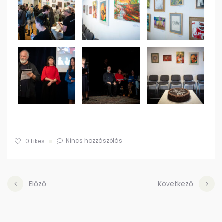
Nincs hozzászólás
0
Likes
Előző
Következő