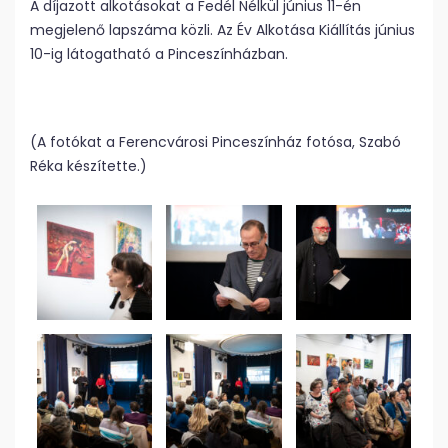
A díjazott alkotásokat a Fedél Nélkül június 11-én
megjelenő lapszáma közli. Az Év Alkotása Kiállítás június
10-ig látogatható a Pinceszínházban.
(A fotókat a Ferencvárosi Pinceszínház fotósa, Szabó
Réka készítette.)