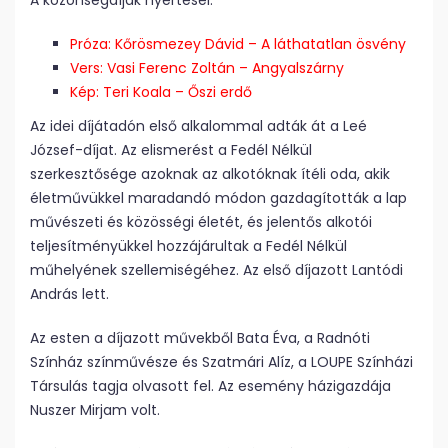
A közönségdíjak nyertesei:
Próza: Kőrösmezey Dávid – A láthatatlan ösvény
Vers: Vasi Ferenc Zoltán – Angyalszárny
Kép: Teri Koala – Őszi erdő
Az idei díjátadón első alkalommal adták át a Leé
József-díjat. Az elismerést a Fedél Nélkül
szerkesztősége azoknak az alkotóknak ítéli oda, akik
életművükkel maradandó módon gazdagították a lap
művészeti és közösségi életét, és jelentős alkotói
teljesítményükkel hozzájárultak a Fedél Nélkül
műhelyének szellemiségéhez. Az első díjazott Lantódi
András lett.
Az esten a díjazott művekből Bata Éva, a Radnóti
Színház színművésze és Szatmári Alíz, a LOUPE Színházi
Társulás tagja olvasott fel. Az esemény házigazdája
Nuszer Mirjam volt.