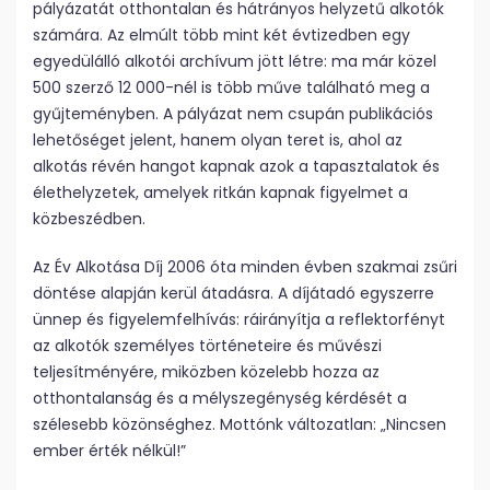
pályázatát otthontalan és hátrányos helyzetű alkotók
számára. Az elmúlt több mint két évtizedben egy
egyedülálló alkotói archívum jött létre: ma már közel
500 szerző 12 000-nél is több műve található meg a
gyűjteményben. A pályázat nem csupán publikációs
lehetőséget jelent, hanem olyan teret is, ahol az
alkotás révén hangot kapnak azok a tapasztalatok és
élethelyzetek, amelyek ritkán kapnak figyelmet a
közbeszédben.
Az Év Alkotása Díj 2006 óta minden évben szakmai zsűri
döntése alapján kerül átadásra. A díjátadó egyszerre
ünnep és figyelemfelhívás: ráirányítja a reflektorfényt
az alkotók személyes történeteire és művészi
teljesítményére, miközben közelebb hozza az
otthontalanság és a mélyszegénység kérdését a
szélesebb közönséghez. Mottónk változatlan: „Nincsen
ember érték nélkül!”