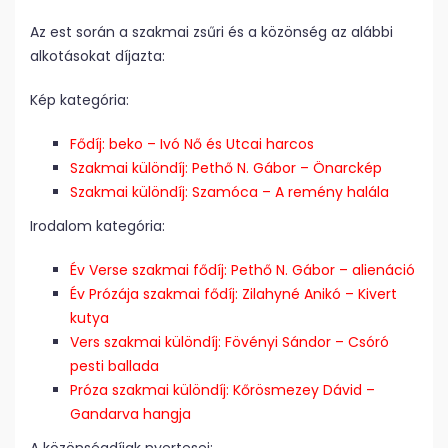
Az est során a szakmai zsűri és a közönség az alábbi
alkotásokat díjazta:
Kép kategória:
Fődíj: beko – Ivó Nő
és Utcai harcos
Szakmai különdíj: Pethő N. Gábor – Önarckép
Szakmai különdíj: Szamóca – A remény halála
Irodalom kategória:
Év Verse szakmai fődíj: Pethő N. Gábor – alienáció
Év Prózája szakmai fődíj: Zilahyné Anikó – Kivert
kutya
Vers szakmai különdíj: Fövényi Sándor – Csóró
pesti ballada
Próza szakmai különdíj: Kőrösmezey Dávid –
Gandarva hangja