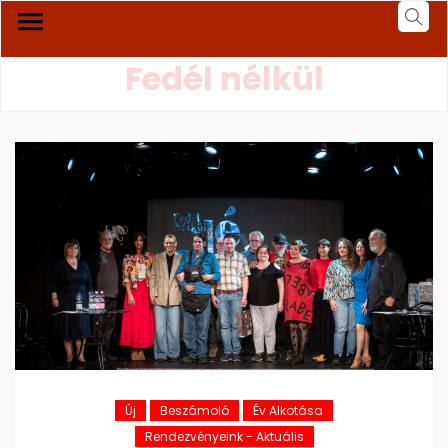
Fedél nélkül
Új
Beszámoló
Év Alkotása
Rendezvényeink - Aktuális