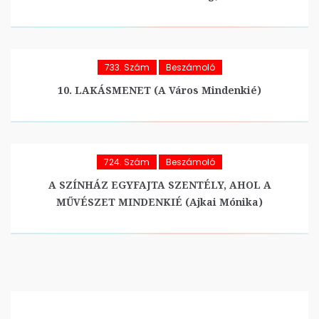
733. Szám
Beszámoló
10. LAKÁSMENET (A Város Mindenkié)
724. Szám
Beszámoló
A SZÍNHÁZ EGYFAJTA SZENTÉLY, AHOL A
MŰVÉSZET MINDENKIÉ (Ajkai Mónika)