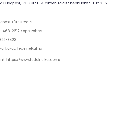
 Budapest, VII., Kürt u. 4 címen találsz bennünket. H-P: 9-12-
apest Kürt utca 4.
0-468-2617 Kepe Róbert
 322-3423
kul kukac fedelnelkul.hu
nk:
https://www.fedelnelkul.com/