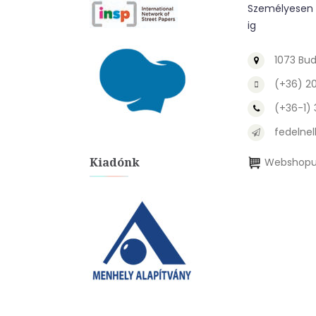
Személyesen a
ig
1073 Bud
(+36) 2
(+36-1)
fedelnel
Kiadónk
Webshopu