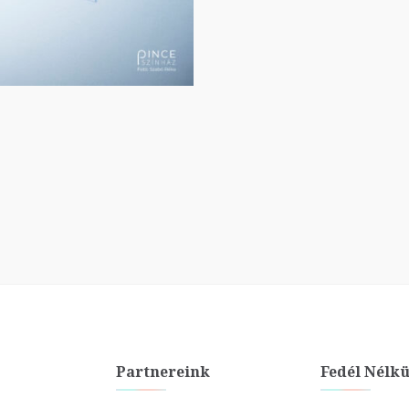
Partnereink
Fedél Nélkü