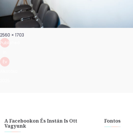
Bejegyzés
Full
2560 × 1703
navigáció
size
Published
in
Év
Alkotása
2025
A Facebookon És Instán Is Ott
Fontos
Vagyunk