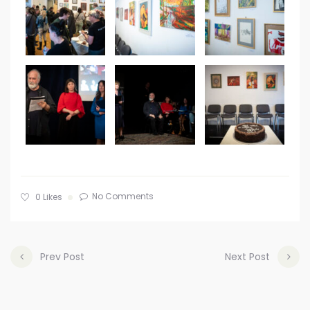
No Comments
0
Likes
Prev Post
Next Post