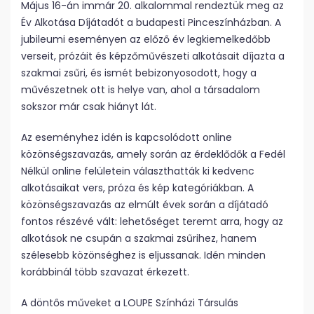
Május 16-án immár 20. alkalommal rendeztük meg az
Év Alkotása Díjátadót a budapesti Pinceszínházban. A
jubileumi eseményen az előző év legkiemelkedőbb
verseit, prózáit és képzőművészeti alkotásait díjazta a
szakmai zsűri, és ismét bebizonyosodott, hogy a
művészetnek ott is helye van, ahol a társadalom
sokszor már csak hiányt lát.
Az eseményhez idén is kapcsolódott online
közönségszavazás, amely során az érdeklődők a Fedél
Nélkül online felületein választhatták ki kedvenc
alkotásaikat vers, próza és kép kategóriákban. A
közönségszavazás az elmúlt évek során a díjátadó
fontos részévé vált: lehetőséget teremt arra, hogy az
alkotások ne csupán a szakmai zsűrihez, hanem
szélesebb közönséghez is eljussanak. Idén minden
korábbinál több szavazat érkezett.
A döntős műveket a LOUPE Színházi Társulás