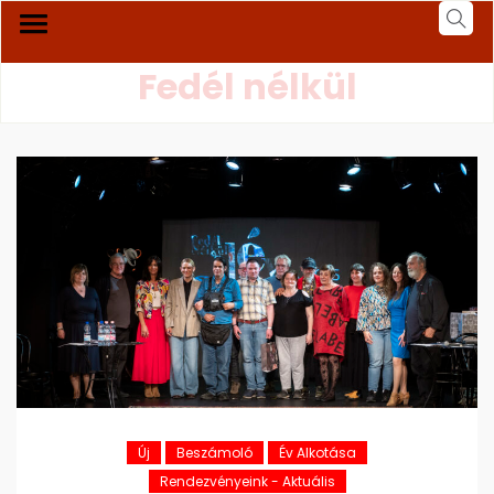
Fedél nélkül
Új
Beszámoló
Év Alkotása
Rendezvényeink - Aktuális