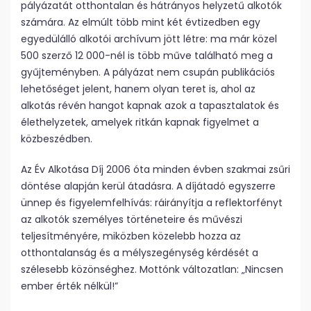
pályázatát otthontalan és hátrányos helyzetű alkotók
számára. Az elmúlt több mint két évtizedben egy
egyedülálló alkotói archívum jött létre: ma már közel
500 szerző 12 000-nél is több műve található meg a
gyűjteményben. A pályázat nem csupán publikációs
lehetőséget jelent, hanem olyan teret is, ahol az
alkotás révén hangot kapnak azok a tapasztalatok és
élethelyzetek, amelyek ritkán kapnak figyelmet a
közbeszédben.
Az Év Alkotása Díj 2006 óta minden évben szakmai zsűri
döntése alapján kerül átadásra. A díjátadó egyszerre
ünnep és figyelemfelhívás: ráirányítja a reflektorfényt
az alkotók személyes történeteire és művészi
teljesítményére, miközben közelebb hozza az
otthontalanság és a mélyszegénység kérdését a
szélesebb közönséghez. Mottónk változatlan: „Nincsen
ember érték nélkül!”