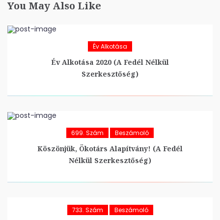
You May Also Like
Év Alkotása
Év Alkotása 2020 (A Fedél Nélkül
Szerkesztőség)
699. Szám
Beszámoló
Köszönjük, Ökotárs Alapítvány! (A Fedél
Nélkül Szerkesztőség)
733. Szám
Beszámoló