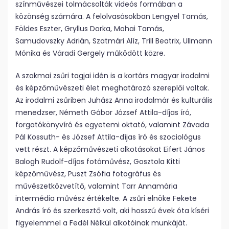
színművészei tolmácsolták videós formában a
közönség számára. A felolvasásokban Lengyel Tamás,
Földes Eszter, Gryllus Dorka, Mohai Tamás,
Samudovszky Adrián, Szatmári Alíz, Trill Beatrix, Ullmann
Mónika és Váradi Gergely működött közre.
A szakmai zsűri tagjai idén is a kortárs magyar irodalmi
és képzőművészeti élet meghatározó szereplői voltak.
Az irodalmi zsűriben Juhász Anna irodalmár és kulturális
menedzser, Németh Gábor József Attila-díjas író,
forgatókönyvíró és egyetemi oktató, valamint Závada
Pál Kossuth- és József Attila-díjas író és szociológus
vett részt. A képzőművészeti alkotásokat Eifert János
Balogh Rudolf-díjas fotóművész, Gosztola Kitti
képzőművész, Puszt Zsófia fotográfus és
művészetközvetítő, valamint Tarr Annamária
intermédia művész értékelte. A zsűri elnöke Fekete
András író és szerkesztő volt, aki hosszú évek óta kíséri
figyelemmel a Fedél Nélkül alkotóinak munkáját.