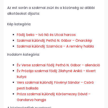
Az est során a szakmai zsűri és a közönség az alábbi
alkotásokat díjazta:
Kép kategória:
Fődíj: beko – Ivó Nő
és Utcai harcos
Szakmai különdíj: Pethő N. Gábor – Önarckép
Szakmai különdíj: Szamóca – A remény halála
Irodalom kategória:
Év Verse szakmai fődíj: Pethő N. Gábor – alienáció
Év Prózája szakmai fődíj: Zilahyné Anikó – Kivert
kutya
Vers szakmai különdíj: Fövényi Sándor – Csóró
pesti ballada
Próza szakmai különdíj: Kőrösmezey Dávid –
Gandarva hangja