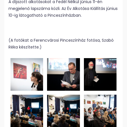
A díjazott alkotásokat a Fedél Nélkül június 11-én
megjelenő lapszáma közli. Az Év Alkotása Kiállítás június
10-ig látogatható a Pinceszínházban.
(A fotókat a Ferencvárosi Pinceszínház fotósa, Szabó
Réka készítette.)