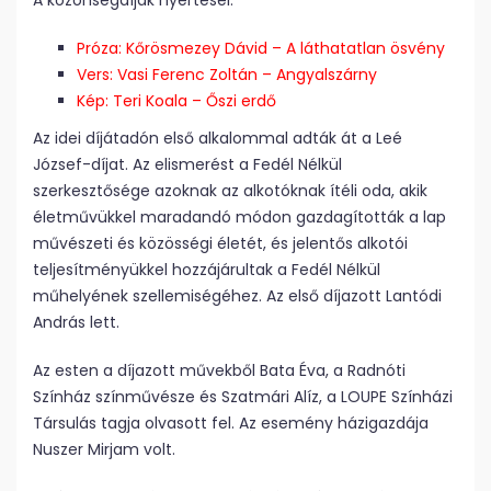
A közönségdíjak nyertesei:
Próza: Kőrösmezey Dávid – A láthatatlan ösvény
Vers: Vasi Ferenc Zoltán – Angyalszárny
Kép: Teri Koala – Őszi erdő
Az idei díjátadón első alkalommal adták át a Leé
József-díjat. Az elismerést a Fedél Nélkül
szerkesztősége azoknak az alkotóknak ítéli oda, akik
életművükkel maradandó módon gazdagították a lap
művészeti és közösségi életét, és jelentős alkotói
teljesítményükkel hozzájárultak a Fedél Nélkül
műhelyének szellemiségéhez. Az első díjazott Lantódi
András lett.
Az esten a díjazott művekből Bata Éva, a Radnóti
Színház színművésze és Szatmári Alíz, a LOUPE Színházi
Társulás tagja olvasott fel. Az esemény házigazdája
Nuszer Mirjam volt.