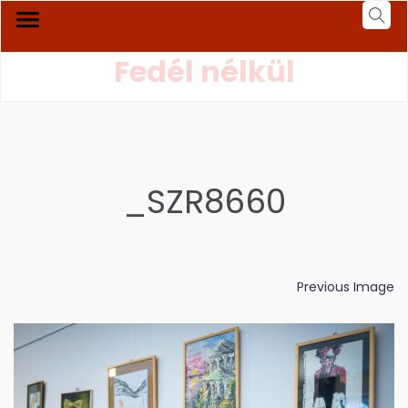
Fedél nélkül
_SZR8660
Previous Image