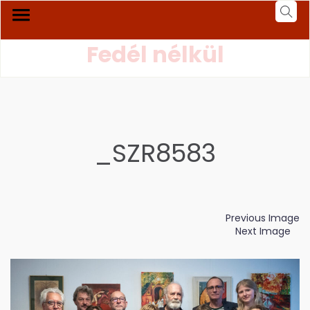
Fedél nélkül
_SZR8583
Previous Image
Next Image