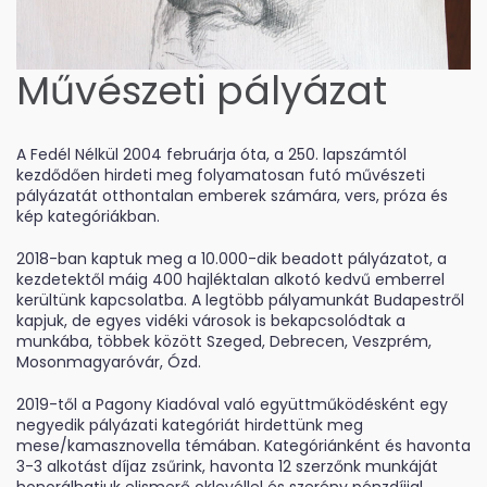
Művészeti pályázat
A Fedél Nélkül 2004 februárja óta, a 250. lapszámtól
kezdődően hirdeti meg folyamatosan futó
művészeti
pályázat
át otthontalan emberek számára, vers, próza és
kép kategóriákban.
2018-ban kaptuk meg a 10.000-dik beadott pályázatot, a
kezdetektől máig 400 hajléktalan alkotó kedvű emberrel
kerültünk kapcsolatba. A legtöbb pályamunkát Budapestről
kapjuk, de egyes vidéki városok is bekapcsolódtak a
munkába, többek között Szeged, Debrecen, Veszprém,
Mosonmagyaróvár, Ózd.
2019-től a Pagony Kiadóval való együttműködésként egy
negyedik pályázati kategóriát hirdettünk meg
mese/kamasznovella témában. Kategóriánként és havonta
3-3 alkotást díjaz zsűrink, havonta 12 szerzőnk munkáját
honorálhatjuk elismerő oklevéllel és szerény pénzdíjjal,