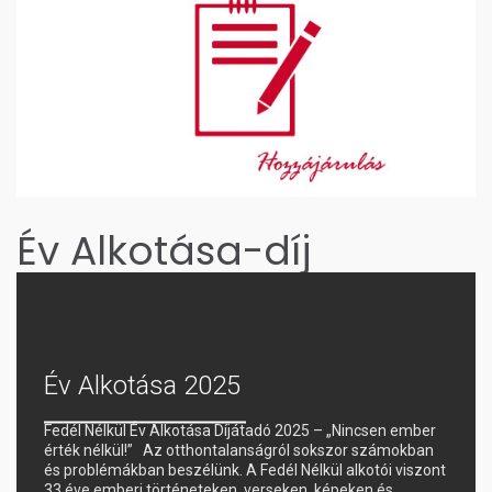
Év Alkotása-díj
.
Év Alkotása 2025
Fedél Nélkül Év Alkotása Díjátadó 2025 – „Nincsen ember
érték nélkül!” Az otthontalanságról sokszor számokban
és problémákban beszélünk. A Fedél Nélkül alkotói viszont
33 éve emberi történeteken, verseken, képeken és