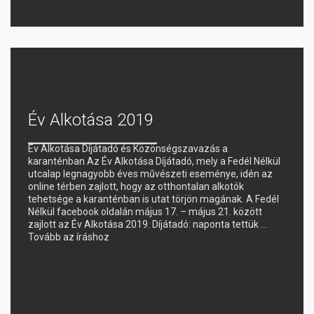
Év Alkotása 2019
Év Alkotása Díjátadó és Közönségszavazás a
karanténban Az Év Alkotása Díjátadó, mely a Fedél Nélkül
utcalap legnagyobb éves művészeti eseménye, idén az
online térben zajlott, hogy az otthontalan alkotók
tehetsége a karanténban is utat törjön magának. A Fedél
Nélkül facebook oldalán május 17. – május 21. között
zajlott az Év Alkotása 2019. Díjátadó: naponta tettük …
Tovább az íráshoz