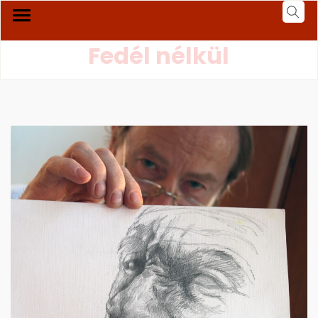
Fedél nélkül