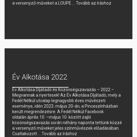
a versenyző műveket a LOUPE …
Tovább az íráshoz
Év Alkotása 2022
Év Alkotása Díjátadó és Közönségszavazás – 2022 –
Megvannak a nyertesek! Az Év Alkotása Díjátadó, mely a
Fedél Nélkül utcalap legnagyobb éves művészeti
eseménye, idén 2023. május 20-án, a Pinceszínházban
került megrendezésre. A Fedél Nélkül Facebook
oldalán április 10. –május 10. között zajló
közönségszavazás során néhány naponta tettünk közzé
a versenyző műveket jeles színművészek előadásában.
Csatlakozott …
Tovább az íráshoz