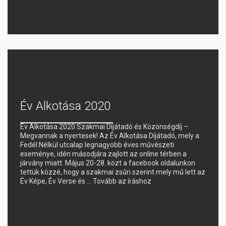
Év Alkotása 2020
Év Alkotása 2020 Szakmai Díjátadó és Közönségdíj –
Megvannak a nyertesek! Az Év Alkotása Díjátadó, mely a
Fedél Nélkül utcalap legnagyobb éves művészeti
eseménye, idén másodjára zajlott az online térben a
járvány miatt. Május 20-28. közt a facebook oldalunkon
tettük közzé, hogy a szakmai zsűri szerint mely mű lett az
Év Képe, Év Verse és …
Tovább az íráshoz