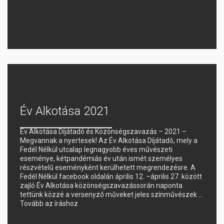
Év Alkotása 2021
Év Alkotása Díjátadó és Közönségszavazás – 2021 –
Megvannak a nyertesek! Az Év Alkotása Díjátadó, mely a
Fedél Nélkül utcalap legnagyobb éves művészeti
eseménye, kétpandémiás év után ismét személyes
részvételű eseményként kerülhetett megrendezésre. A
Fedél Nélkül facebook oldalán április 12. –április 27. között
zajló Év Alkotása közönségszavazássorán naponta
tettünk közzé a versenyző műveket jeles színművészek …
Tovább az íráshoz