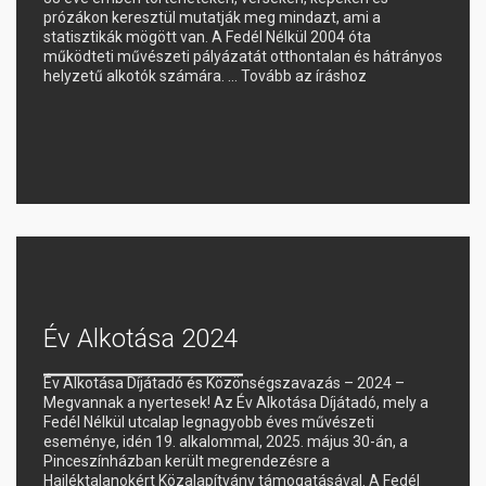
prózákon keresztül mutatják meg mindazt, ami a
statisztikák mögött van. A Fedél Nélkül 2004 óta
működteti művészeti pályázatát otthontalan és hátrányos
helyzetű alkotók számára. …
Tovább az íráshoz
Év Alkotása 2024
Év Alkotása Díjátadó és Közönségszavazás – 2024 –
Megvannak a nyertesek! Az Év Alkotása Díjátadó, mely a
Fedél Nélkül utcalap legnagyobb éves művészeti
eseménye, idén 19. alkalommal, 2025. május 30-án, a
Pinceszínházban került megrendezésre a
Hajléktalanokért Közalapítvány támogatásával. A Fedél