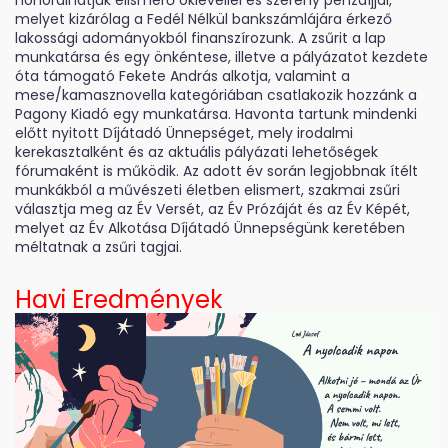
melyet kizárólag a Fedél Nélkül bankszámlájára érkező
lakossági adományokból finanszírozunk. A zsűrit a lap
munkatársa és egy önkéntese, illetve a pályázatot kezdete
óta támogató Fekete András alkotja, valamint a
mese/kamasznovella kategóriában csatlakozik hozzánk a
Pagony Kiadó egy munkatársa. Havonta tartunk mindenki
előtt nyitott Díjátadó Ünnepséget, mely irodalmi
kerekasztalként és az aktuális pályázati lehetőségek
fórumaként is működik. Az adott év során legjobbnak ítélt
munkákból a művészeti életben elismert, szakmai zsűri
választja meg az Év Versét, az Év Prózáját és az Év Képét,
melyet az Év Alkotása Díjátadó Ünnepségünk keretében
méltatnak a zsűri tagjai.
Havi Eredmények