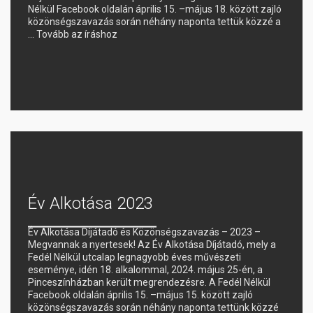
Nélkül Facebook oldalán április 15. –május 18. között zajló
közönségszavazás során néhány naponta tettük közzé a
…
Tovább az íráshoz
Év Alkotása 2023
Év Alkotása Díjátadó és Közönségszavazás – 2023 –
Megvannak a nyertesek! Az Év Alkotása Díjátadó, mely a
Fedél Nélkül utcalap legnagyobb éves művészeti
eseménye, idén 18. alkalommal, 2024. május 25-én, a
Pinceszínházban került megrendezésre. A Fedél Nélkül
Facebook oldalán április 15. –május 15. között zajló
közönségszavazás során néhány naponta tettünk közzé