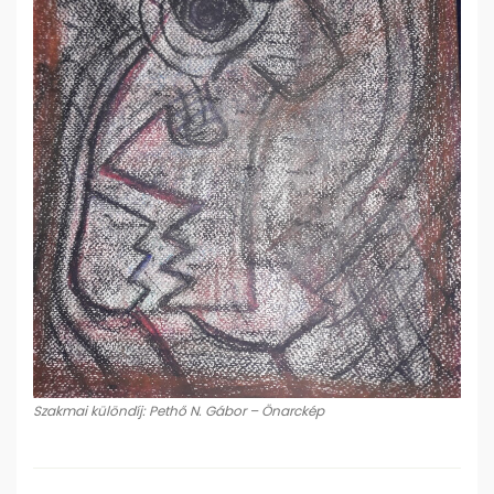
Szakmai különdíj: Pethő N. Gábor – Önarckép