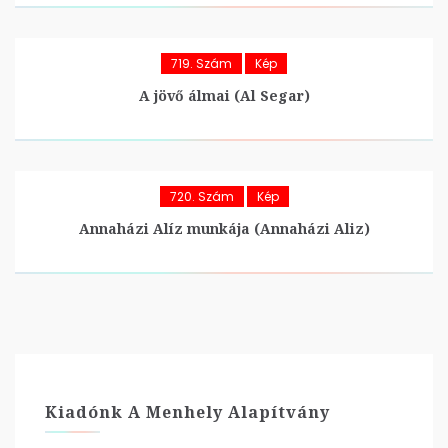
719. Szám
Kép
A jövő álmai (Al Segar)
720. Szám
Kép
Annaházi Alíz munkája (Annaházi Aliz)
Kiadónk A Menhely Alapítvány