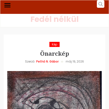
Fedél nélkül
Kép
Önarckép
Szerző:
Pethő N. Gábor
máj 19, 2026