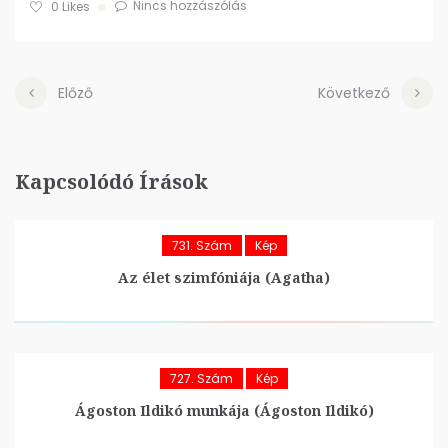
Nincs hozzászólás
0
Likes
Előző
Következő
Kapcsolódó Írások
731. Szám
Kép
Az élet szimfóniája (Agatha)
727. Szám
Kép
Ágoston Ildikó munkája (Ágoston Ildikó)