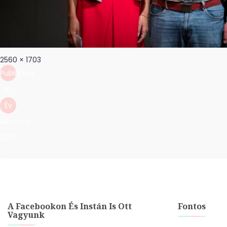
Bejegyzés
Full
2560 × 1703
navigáció
size
Published
in
Év
Alkotása
2025
A Facebookon És Instán Is Ott
Fontos
Vagyunk