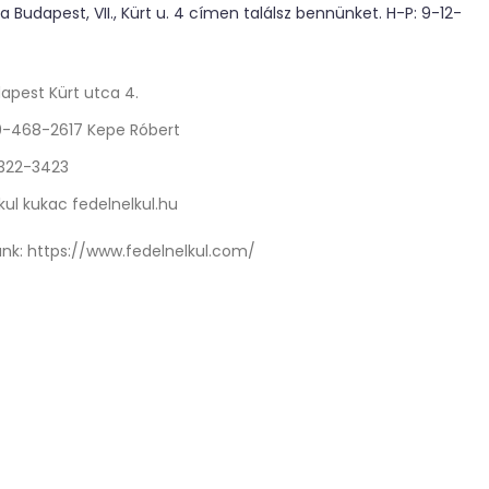
 Budapest, VII., Kürt u. 4 címen találsz bennünket. H-P: 9-12-
apest Kürt utca 4.
0-468-2617 Kepe Róbert
 322-3423
kul kukac fedelnelkul.hu
nk:
https://www.fedelnelkul.com/