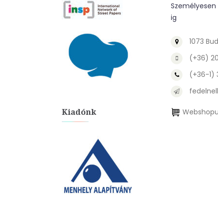
Személyesen a
ig
1073 Bud
(+36) 2
(+36-1)
fedelnel
Kiadónk
Webshopu