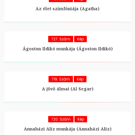
Az élet szimfóniája (Agatha)
727. Szám
Kép
Ágoston Ildikó munkája (Ágoston Ildikó)
719. Szám
Kép
A jövő álmai (Al Segar)
720. Szám
Kép
Annaházi Alíz munkája (Annaházi Aliz)