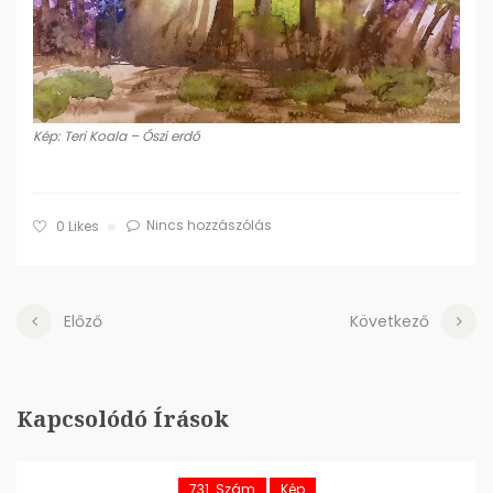
Kép: Teri Koala – Őszi erdő
Nincs hozzászólás
0
Likes
Előző
Következő
Kapcsolódó Írások
731. Szám
Kép