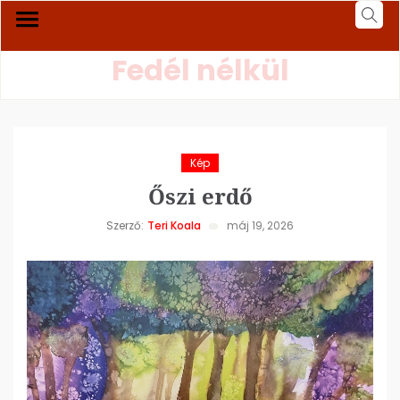
Fedél nélkül
Kép
Őszi erdő
Szerző:
Teri Koala
máj 19, 2026