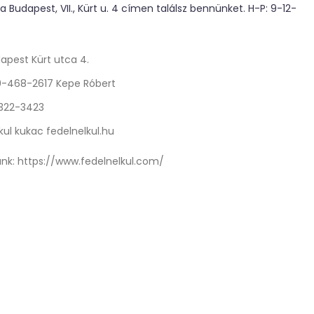
 Budapest, VII., Kürt u. 4 címen találsz bennünket. H-P: 9-12-
apest Kürt utca 4.
0-468-2617 Kepe Róbert
 322-3423
kul kukac fedelnelkul.hu
nk:
https://www.fedelnelkul.com/