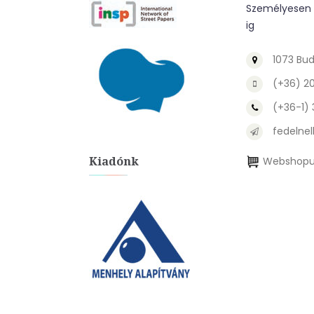
Személyesen a
ig
1073 Bud
(+36) 2
(+36-1)
fedelnel
Kiadónk
Webshopu