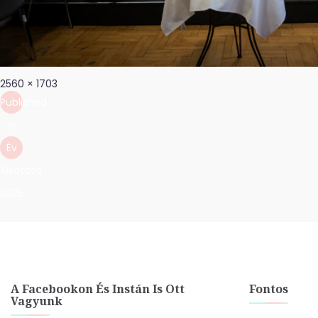
Bejegyzés
Full
2560 × 1703
navigáció
size
Published
in
Év
Alkotása
2025
A Facebookon És Instán Is Ott
Fontos
Vagyunk