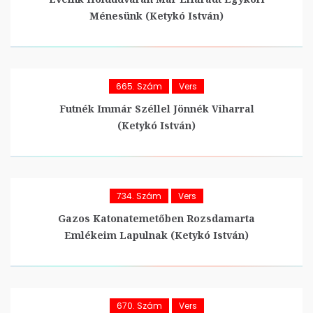
Ménesünk (Ketykó István)
665. Szám
Vers
Futnék Immár Széllel Jönnék Viharral
(Ketykó István)
734. Szám
Vers
Gazos Katonatemetőben Rozsdamarta
Emlékeim Lapulnak (Ketykó István)
670. Szám
Vers