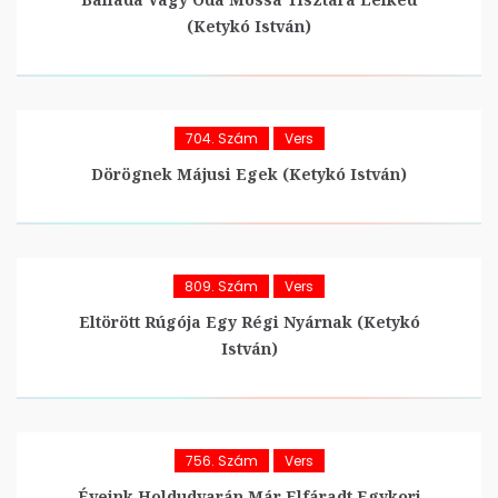
(Ketykó István)
704. Szám
Vers
Dörögnek Májusi Egek (Ketykó István)
809. Szám
Vers
Eltörött Rúgója Egy Régi Nyárnak (Ketykó
István)
756. Szám
Vers
Éveink Holdudvarán Már Elfáradt Egykori