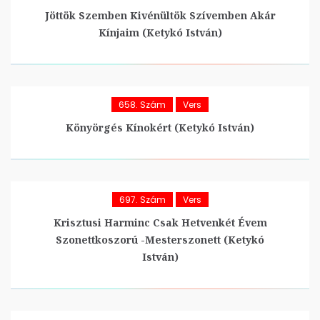
Jöttök Szemben Kivénültök Szívemben Akár
Kínjaim (Ketykó István)
658. Szám
Vers
Könyörgés Kínokért (Ketykó István)
697. Szám
Vers
Krisztusi Harminc Csak Hetvenkét Évem
Szonettkoszorú -Mesterszonett (Ketykó
István)