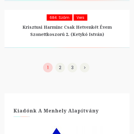
684. Szám
Vers
Krisztusi Harminc Csak Hetvenkét Évem
Szonettkoszorú 2. (Ketykó István)
1
2
3
Kiadónk A Menhely Alapítvány