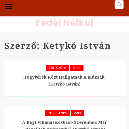
Fedél Nélkül
Szerző:
Ketykó István
714. Szám
Vers
„Fegyverek Közt Hallgatnak A Múzsák”
(Ketykó István)
769. Szám
Vers
A Régi Villanások Olcsó Szerelmek Már