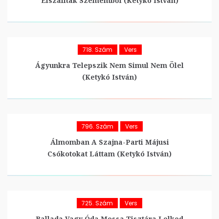
Elszálltak Szememből (Ketykó István)
718. Szám
Vers
Ágyunkra Telepszik Nem Simul Nem Ölel
(Ketykó István)
796. Szám
Vers
Álmomban A Szajna-Parti Májusi
Csókotokat Láttam (Ketykó István)
725. Szám
Vers
Ballada Vagy Óda Mossa Tisztára Lelked