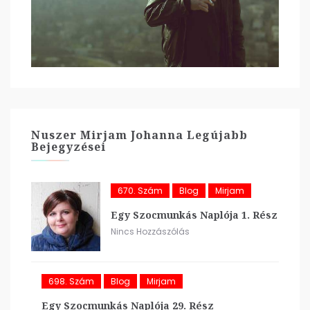
Nuszer Mirjam Johanna Legújabb
Bejegyzései
670. Szám
Blog
Mirjam
Egy Szocmunkás Naplója 1. Rész
Nincs Hozzászólás
698. Szám
Blog
Mirjam
Egy Szocmunkás Naplója 29. Rész