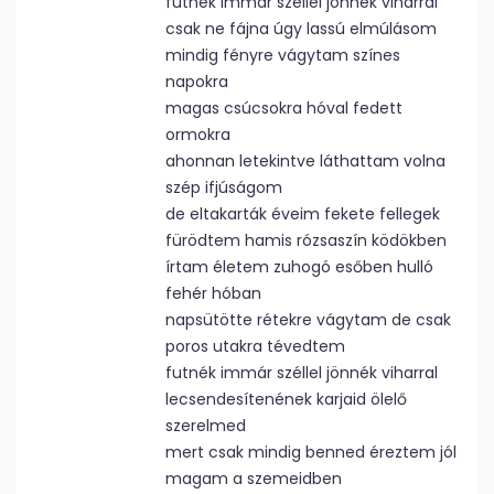
futnék immár széllel jönnék viharral
csak ne fájna úgy lassú elmúlásom
mindig fényre vágytam színes
napokra
magas csúcsokra hóval fedett
ormokra
ahonnan letekintve láthattam volna
szép ifjúságom
de eltakarták éveim fekete fellegek
fürödtem hamis rózsaszín ködökben
írtam életem zuhogó esőben hulló
fehér hóban
napsütötte rétekre vágytam de csak
poros utakra tévedtem
futnék immár széllel jönnék viharral
lecsendesítenének karjaid ölelő
szerelmed
mert csak mindig benned éreztem jól
magam a szemeidben