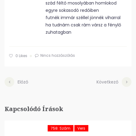
szád féltő mosolyában homlokod
egyre sokasodó redőiben
futnék immár széllel jönnék viharral
ha tudnám csak rám vársz a fénylő
zuhatagban
Nincs hozzászólás
0
Likes
Előző
Következő
Kapcsolódó Írások
758. Szám
Vers