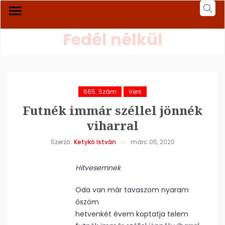
Fedél nélkül
665. Szám
Vers
Futnék immár széllel jönnék
viharral
Szerző:
Ketykó István
márc 05, 2020
Hitvesemnek
Oda van már tavaszom nyaram
őszöm
hetvenkét évem koptatja telem