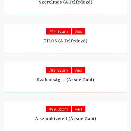
Szerelmes (A Felfedező)
747. Szám
Vers
TILOS (A Felfedező)
798. Szám
Vers
Szabadság…. (Ácsné Gabi)
499. Szám
Vers
A számkivetett (Ácsné Gabi)