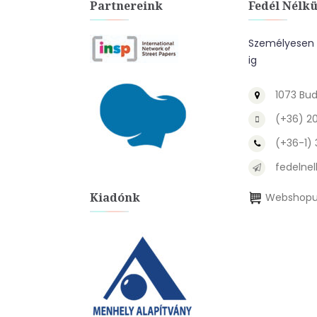
Partnereink
Fedél Nélkü
Személyesen a
ig
1073 Bud
(+36) 2
(+36-1)
fedelnel
Kiadónk
Webshopu