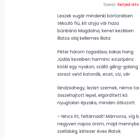
Szerző:
Ketykó Ist
Leszek sugár mindenki börtönében
tékozló fiú, kit atyja vár haza
bűnbánó Magdolna, kenet kezében
illatos olaj kellemes illata
Péter három tagadása, kakas hang
Júdás kezeiben harminc ezüstpénz
kötél egy nyakon, szálló giling-galang
sorsot vető katonák, ecet, víz, vér
lándzsahegy, lezárt szemek, néma to
összehajtott lepel, elgördített kő
nyugtalan éjszaka, minden átkozott
– Nincs itt, feltámadt! Mámoros, víg 
negyven napos öröm, majd mennybe
szelídség, kétezer éves illatok.