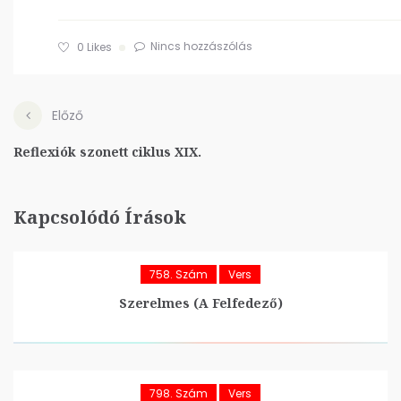
Nincs hozzászólás
0
Likes
Előző
Reflexiók szonett ciklus XIX.
Kapcsolódó Írások
758. Szám
Vers
Szerelmes (A Felfedező)
798. Szám
Vers