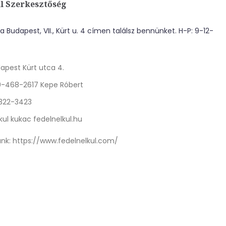
l Szerkesztőség
 Budapest, VII., Kürt u. 4 címen találsz bennünket. H-P: 9-12-
apest Kürt utca 4.
0-468-2617 Kepe Róbert
 322-3423
kul kukac fedelnelkul.hu
nk:
https://www.fedelnelkul.com/