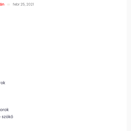
ván
febr 25, 2021
rok
borok
 szökő