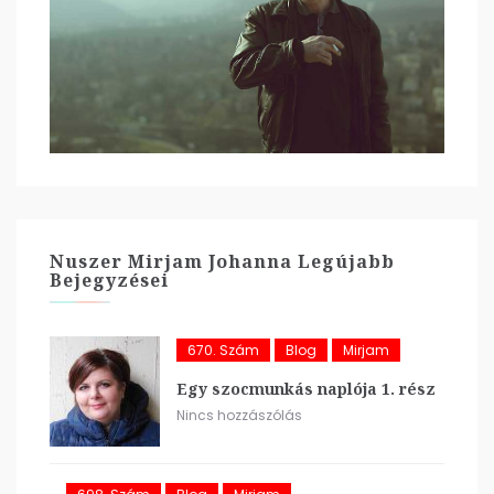
Nuszer Mirjam Johanna Legújabb
Bejegyzései
670. Szám
Blog
Mirjam
Egy szocmunkás naplója 1. rész
Nincs hozzászólás