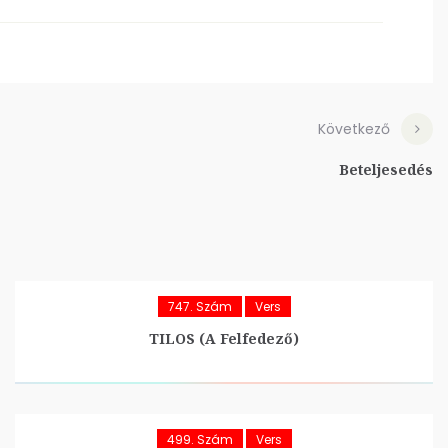
Következő
Beteljesedés
747. Szám
Vers
TILOS (A Felfedező)
499. Szám
Vers