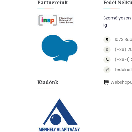
Partnereink
Fedél Nélkü
Személyesen a
ig
1073 Bud
(+36) 2
(+36-1)
fedelnel
Kiadónk
Webshopu