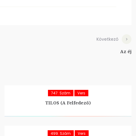
Következő
Az éj
747. Szám
Vers
TILOS (A Felfedező)
499. Szám
Vers