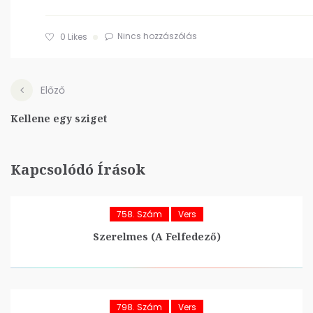
Nincs hozzászólás
0
Likes
Előző
Kellene egy sziget
Kapcsolódó Írások
758. Szám
Vers
Szerelmes (A Felfedező)
798. Szám
Vers