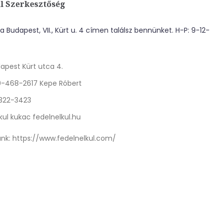
l Szerkesztőség
 Budapest, VII., Kürt u. 4 címen találsz bennünket. H-P: 9-12-
apest Kürt utca 4.
0-468-2617 Kepe Róbert
 322-3423
kul kukac fedelnelkul.hu
nk:
https://www.fedelnelkul.com/