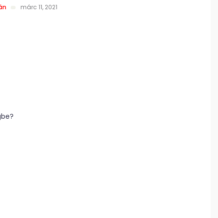
án
márc 11, 2021
gbe?