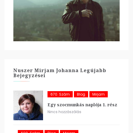
Nuszer Mirjam Johanna Legújabb
Bejegyzései
670. Szám
Blog
Mirjam
Egy szocmunkás naplója 1. rész
Nincs hozzászólás