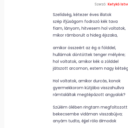
Szerző:
Ketykó Istv
Szelídség, kétezer éves illatok
szép ifjúságom fodrozó kék tava
fiam, lányom, hitvesem hol voltatok,
mikor rámborult a hideg éjszaka,
amikor összeért az ég a földdel,
hullámok döntöttek tenger mélyére;
hol voltatok, amikor kék a zölddel
játszott arcomon, estem nagy kétsé
Hol voltatok, amikor durcás, konok
gyermekkorom kútjába visszahullva
rámtaláltak megtépázott angyalok?
Szülém ölében ringtam megfoltozott
bekecsembe vidáman visszabújva;
anyám tudta, éjjel róla álmodok