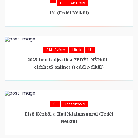
Új
Aktuális
1% (Fedél Nélkül)
814. Szám
Hírek
Új
2025-ben is újra itt a FEDÉL NÉPkül –
elérhető online! (Fedél Nélkül)
Új
Beszámoló
Első Kézből a Hajléktalanságról (Fedél
Nélkül)