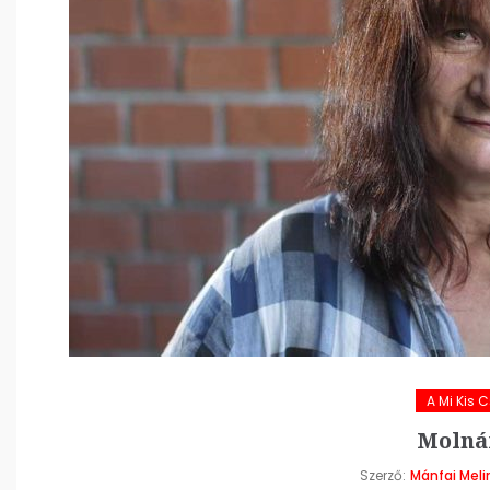
A Mi Kis 
Molná
Szerző:
Mánfai Meli