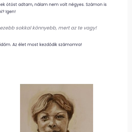
inek ötöst adtam, nálam nem volt négyes. Számon is
i? Igen!
ezebb sokkal könnyebb, mert az te vagy!
n időm. Az élet most kezdődik számomra!