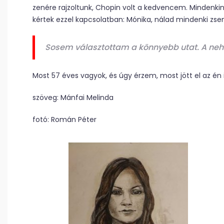
zenére rajzoltunk, Chopin volt a kedvencem. Mindenk
kértek ezzel kapcsolatban: Mónika, nálad mindenki zsen
Sosem választottam a könnyebb utat. A neh
Most 57 éves vagyok, és úgy érzem, most jött el az é
szöveg: Mánfai Melinda
fotó: Román Péter