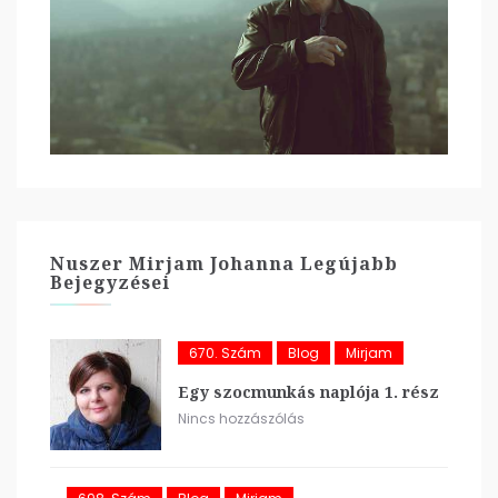
Nuszer Mirjam Johanna Legújabb
Bejegyzései
670. Szám
Blog
Mirjam
Egy szocmunkás naplója 1. rész
Nincs hozzászólás