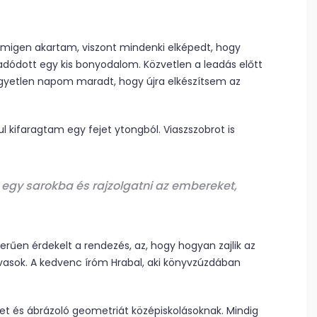
migen akartam, viszont mindenki elképedt, hogy
adódott egy kis bonyodalom. Közvetlen a leadás előtt
gyetlen napom maradt, hogy újra elkészítsem az
l kifaragtam egy fejet ytongból. Viaszszobrot is
 egy sarokba és rajzolgatni az embereket,
rűen érdekelt a rendezés, az, hogy hogyan zajlik az
olvasok. A kedvenc íróm Hrabal, aki könyvzúzdában
t és ábrázoló geometriát középiskolásoknak. Mindig