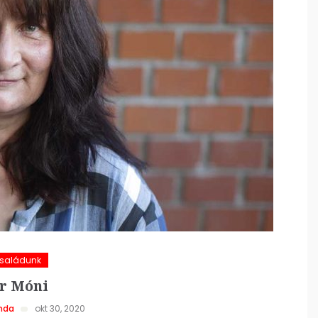
Családunk
r Móni
nda
okt 30, 2020