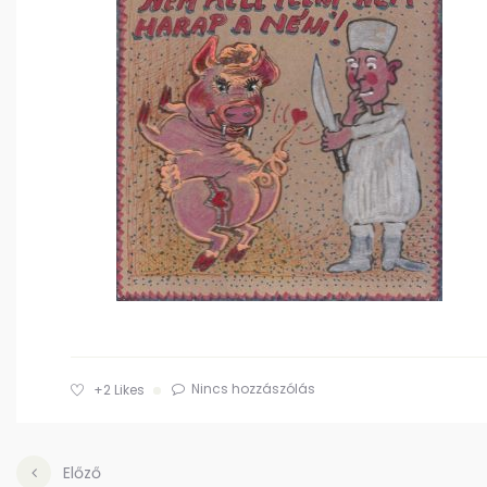
Nincs hozzászólás
+2
Likes
Előző