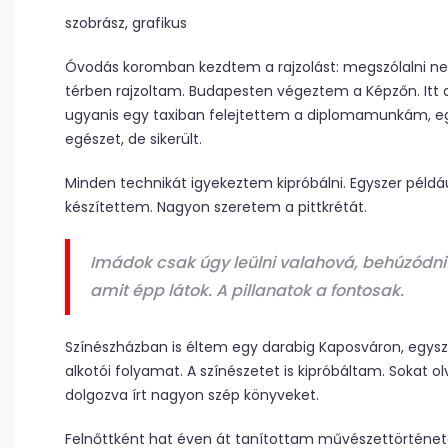
szobrász, grafikus
Óvodás koromban kezdtem a rajzolást: megszólalni ne
térben rajzoltam. Budapesten végeztem a Képzőn. Itt 
ugyanis egy taxiban felejtettem a diplomamunkám, e
egészet, de sikerült.
Minden technikát igyekeztem kipróbálni. Egyszer példáu
készítettem. Nagyon szeretem a pittkrétát.
Imádok csak úgy leülni valahová, behúzódni
amit épp látok. A pillanatok a fontosak.
Színészházban is éltem egy darabig Kaposváron, egysze
alkotói folyamat. A színészetet is kipróbáltam. Sokat 
dolgozva írt nagyon szép könyveket.
Felnőttként hat éven át tanítottam művészettörténete