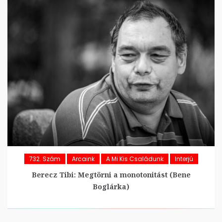
732. Szám
Arcaink
A Mi Kis Családunk
Interjú
Berecz Tibi: Megtörni a monotonitást (Bene
Boglárka)