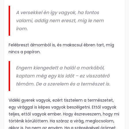
A versekkel én így vagyok, ha fontos
valami, addig nem ereszt, míg le nem
írom.
Felébreszt álmomból is, és makacsul ébren tart, míg
nincs a papíron.
Engem kiengedett a halál a markából,
kaptam még egy kis időt – ez visszatérő
témám. De a szerelem és a természet is.
Vidéki gyerek vagyok, ezért tisztelem a természetet,
egy virággal is képes vagyok beszélgetni. Ettől vagyok
teljes, ettől vagyok ember. Hogy észreveszem, hogy mi
történik körülöttem. Ha száraz a virág, meglocsolom,
akkor is, ha nem az enyém. Ha a szépségével örömet