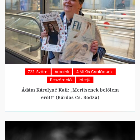
722. Szám
Arcaink
A Mi Kis Családunk
Beszámoló
Interjú
Ádám Károlyné Kati: „Merítsenek belőlem
erőt!” (Bárdos Cs. Bodza)