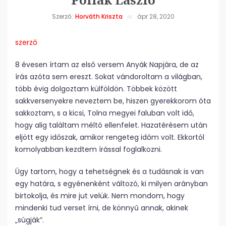
Szerző:
Horváth Kriszta
ápr 28, 2020
szerző
8 évesen írtam az első versem Anyák Napjára, de az
írás azóta sem ereszt. Sokat vándoroltam a világban,
több évig dolgoztam külföldön. Többek között
sakkversenyekre neveztem be, hiszen gyerekkorom óta
sakkoztam, s a kicsi, Tolna megyei faluban volt idő,
hogy alig találtam méltó ellenfelet. Hazatérésem után
eljött egy időszak, amikor rengeteg időm volt. Ekkortól
komolyabban kezdtem írással foglalkozni.
Úgy tartom, hogy a tehetségnek és a tudásnak is van
egy határa, s egyénenként változó, ki milyen arányban
birtokolja, és mire jut velük. Nem mondom, hogy
mindenki tud verset írni, de könnyű annak, akinek
„súgják”.