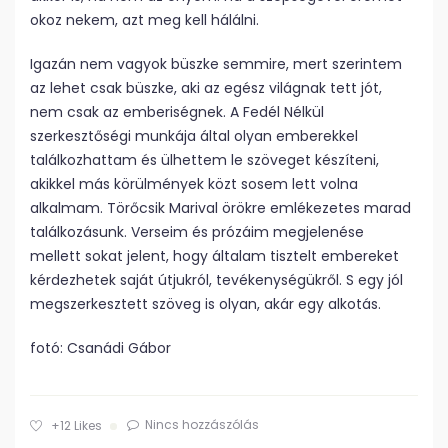
okoz nekem, azt meg kell hálálni.
Igazán nem vagyok büszke semmire, mert szerintem
az lehet csak büszke, aki az egész világnak tett jót,
nem csak az emberiségnek. A Fedél Nélkül
szerkesztőségi munkája által olyan emberekkel
találkozhattam és ülhettem le szöveget készíteni,
akikkel más körülmények közt sosem lett volna
alkalmam. Törőcsik Marival örökre emlékezetes marad
találkozásunk. Verseim és prózáim megjelenése
mellett sokat jelent, hogy általam tisztelt embereket
kérdezhetek saját útjukról, tevékenységükről. S egy jól
megszerkesztett szöveg is olyan, akár egy alkotás.
fotó: Csanádi Gábor
Nincs hozzászólás
+12
Likes