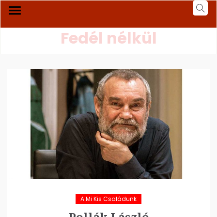
Fedél nélkül
A Mi Kis Családunk
Pollák László