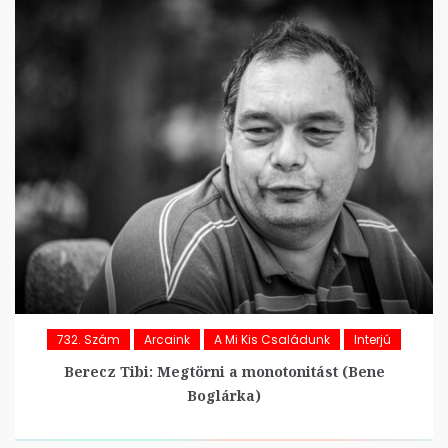
732. Szám
Arcaink
A Mi Kis Családunk
Interjú
Berecz Tibi: Megtörni a monotonitást (Bene
Boglárka)