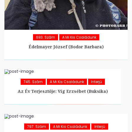
693. Szám
A Mi Kis Családunk
Édelmayer József (Bodor Barbara)
745. Szám
A Mi Kis Családunk
Interjú
Az Év Terjesztője: Víg Erzsébet (Buksika)
797. Szám
A Mi Kis Családunk
Interjú