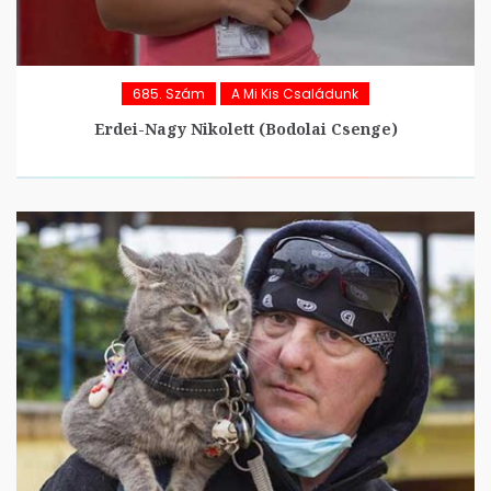
685. Szám
A Mi Kis Családunk
Erdei-Nagy Nikolett (Bodolai Csenge)