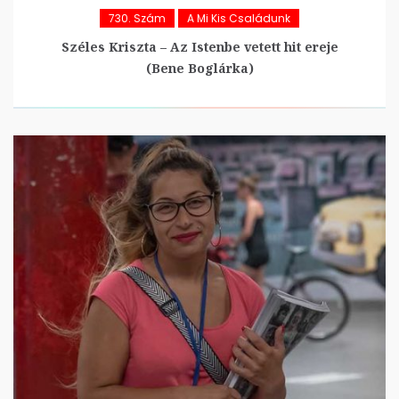
730. Szám
A Mi Kis Családunk
Széles Kriszta – Az Istenbe vetett hit ereje
(Bene Boglárka)