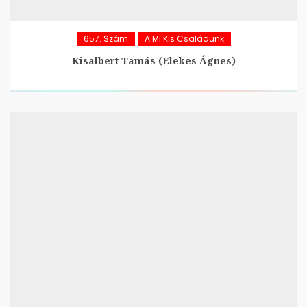
657. Szám
A Mi Kis Családunk
Kisalbert Tamás (Elekes Ágnes)