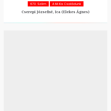
670. Szám
A Mi Kis Családunk
Cserepi Józsefné, Ica (Elekes Ágnes)