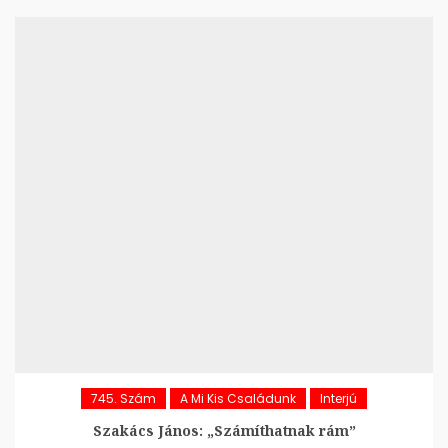
745. Szám
A Mi Kis Családunk
Interjú
Szakács János: „Számíthatnak rám”