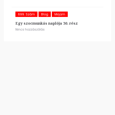
699. Szám
Blog
Mirjam
Egy szocmunkás naplója 30. rész
Nincs hozzászólás