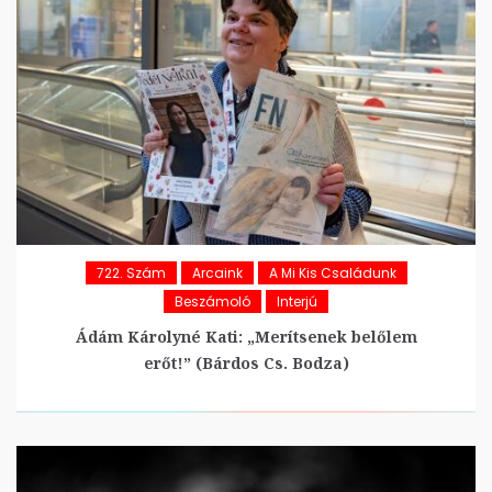
722. Szám
Arcaink
A Mi Kis Családunk
Beszámoló
Interjú
Ádám Károlyné Kati: „Merítsenek belőlem
erőt!” (Bárdos Cs. Bodza)