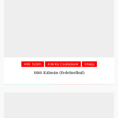
496. Szám
A Mi Kis Családunk
Interjú
Sütő Kálmán (fedelnelkul)