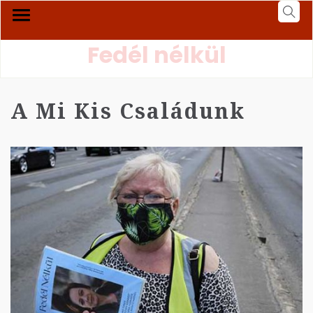
Fedél nélkül
A Mi Kis Családunk