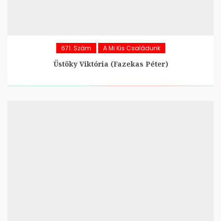
671. Szám
A Mi Kis Családunk
Üstöky Viktória (Fazekas Péter)