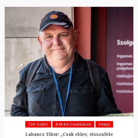
724. Szám
A Mi Kis Családunk
Interjú
Labancz Tibor: „Csak előre, visszafele