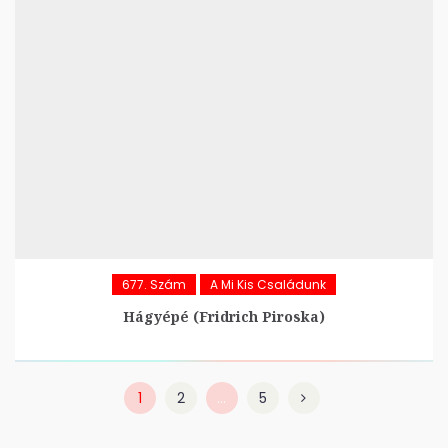
677. Szám
A Mi Kis Családunk
Hágyépé (Fridrich Piroska)
1
2
…
5