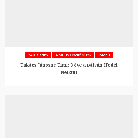
740. Szám
A Mi Kis Családunk
Interjú
Takács Jánosné Timi: 8 éve a pályán (Fedél
Nélkül)