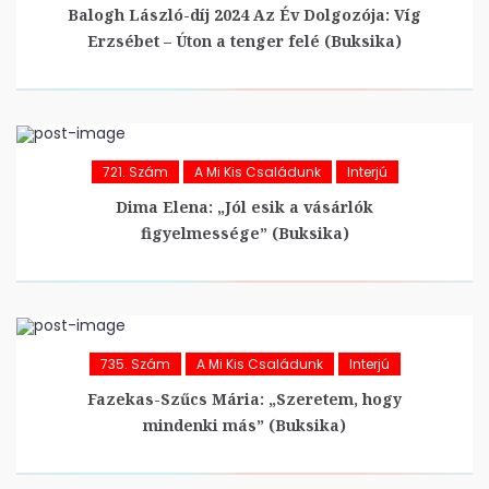
Balogh László-díj 2024 Az Év Dolgozója: Víg
Erzsébet – Úton a tenger felé (Buksika)
721. Szám
A Mi Kis Családunk
Interjú
Dima Elena: „Jól esik a vásárlók
figyelmessége” (Buksika)
735. Szám
A Mi Kis Családunk
Interjú
Fazekas-Szűcs Mária: „Szeretem, hogy
mindenki más” (Buksika)