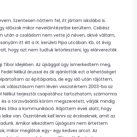
vem. Szentesen nőttem fel, itt jártam iskolába is.
 időszak mikor nevelőintézetbe kerültem. Csibész
 után a családom nem vette jó néven, akivé váltam,
yám itt élt a IX. kerületi Pipa utcában. Kb. öt évig
t, hogy azt nem tudtuk letörleszteni, így elárverezték
i Tibor idejében. Az újsággal úgy ismerkedtem meg,
edél Nélkül árussal és ők ajánlották ezt a lehetőséget
 elpártoltam az építőiparba, de egy idő után rájöttem,
ok választásom nem lévén visszatértem 2003-ba az
 Nélkül terjesztői csapatához tartozhatom, számomra
s a törzsvásárlói köröm megszeretett, várják mindig
sztés titka a kommunikáció. Rájöttem évek alatt, hogy
s lelke van. Őszintének kell lenni az érzéseknek, amit az
it adunk. Amikor elkezdtem újságozni nem értettem
k, mikor meglátok egy- egy kedves arcot. Az