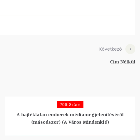
Következő
Cím Nélkül
709. Szám
A hajléktalan emberek médiamegjelenítéséről
(másodszor) (A Város Mindenkié)