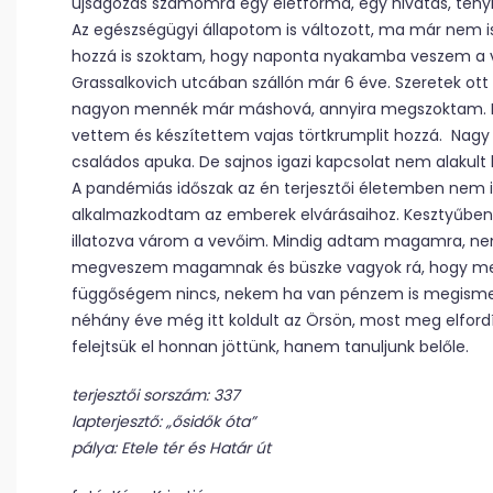
újságozás számomra egy életforma, egy hivatás, tény
Az egészségügyi állapotom is változott, ma már nem i
hozzá is szoktam, hogy naponta nyakamba veszem a váro
Grassalkovich utcában szállón már 6 éve. Szeretek ott 
nagyon mennék már máshová, annyira megszoktam. Hétv
vettem és készítettem vajas törtkrumplit hozzá. Nagy r
családos apuka. De sajnos igazi kapcsolat nem alakult 
A pandémiás időszak az én terjesztői életemben nem ig
alkalmazkodtam az emberek elvárásaihoz. Kesztyűben, 
illatozva várom a vevőim. Mindig adtam magamra, ne
megveszem magamnak és büszke vagyok rá, hogy meg t
függőségem nincs, nekem ha van pénzem is megismere
néhány éve még itt koldult az Örsön, most meg elfordítj
felejtsük el honnan jöttünk, hanem tanuljunk belőle.
terjesztői sorszám: 337
lapterjesztő: „ősidők óta”
pálya: Etele tér és Határ út