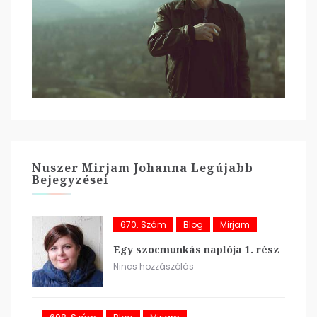
Nuszer Mirjam Johanna Legújabb
Bejegyzései
670. Szám
Blog
Mirjam
Egy szocmunkás naplója 1. rész
Nincs hozzászólás