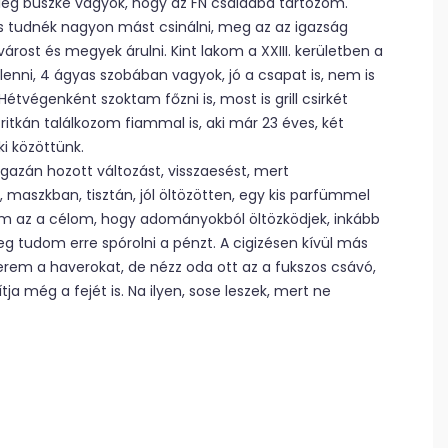
leg büszke vagyok, hogy az FN családba tartozom.
s tudnék nagyon mást csinálni, meg az az igazság
st és megyek árulni. Kint lakom a XXIII. kerületben a
lenni, 4 ágyas szobában vagyok, jó a csapat is, nem is
égenként szoktam főzni is, most is grill csirkét
itkán találkozom fiammal is, aki már 23 éves, két
ki közöttünk.
azán hozott változást, visszaesést, mert
maszkban, tisztán, jól öltözötten, egy kis parfümmel
m az a célom, hogy adományokból öltözködjek, inkább
udom erre spórolni a pénzt. A cigizésen kívül más
m a haverokat, de nézz oda ott az a fukszos csávó,
a még a fejét is. Na ilyen, sose leszek, mert ne