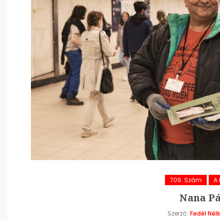
709. Szám
A 
Nana Pál
Szerző:
Fedél Nélk