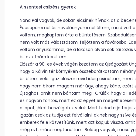
A szentesi csibész gyerek
Nana Pál vagyok, de sokan Ricsinek hívnak, az a becene
Édesapámmal és nevelőanyámmal éltem, majd volt egy
voltam, megkaptam érte a büntetésem. Szabadulásom
nem volt más választásom, feljöttem a fővárosba. Édesan
voltam anyukámmal, de a lakáson olyan sok tartozás vol
és az utcára kerültem.
Először a 90-es évek végén kezdtem az újságozást Ung
hogy a Kálvin tér környékén összebarátkoztam néhány F
és éltem vele. Igaz először rövid ideig csináltam, mert
hogy nem bírom magam már úgy, ahogy kéne, ezért s
újsághoz, amit nem bántam meg. Örülök, hogy a Fedél
ez nagyon fontos, mert ez az egyetlen megélhetésem é
a lapot, jókat beszélgetek velük. Mert tudod a jó terje
igazán csak az tudja ezt felvállalni, akinek nagy szíve é
emberek felé közvetítünk, mert azt kapjuk vissza, am
még ezt, mára megtanultam. Boldog vagyok, mosolygo