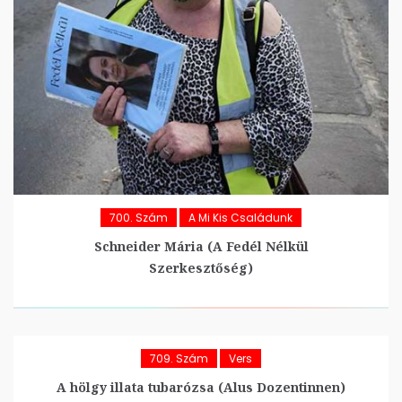
700. Szám
A Mi Kis Családunk
Schneider Mária (A Fedél Nélkül
Szerkesztőség)
709. Szám
Vers
A hölgy illata tubarózsa (Alus Dozentinnen)