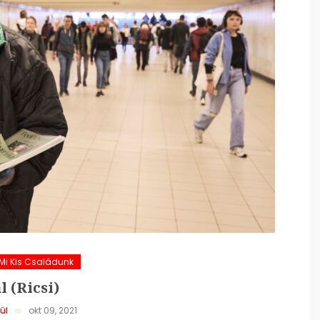
Mi Kis Családunk
 (Ricsi)
ül
okt 09, 2021