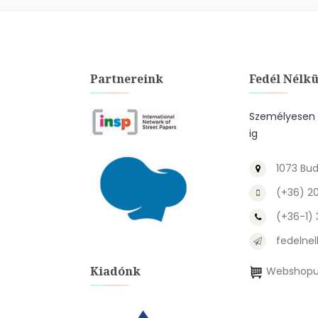
Partnereink
Fedél Nélkü
Személyesen a
ig
1073 Bud
(+36) 2
(+36-1)
fedelnel
Kiadónk
Webshopu