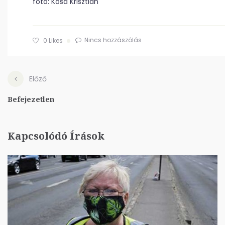
fotó: Kósa Krisztián
Nincs hozzászólás
0
Likes
Előző
Befejezetlen
Kapcsolódó Írások