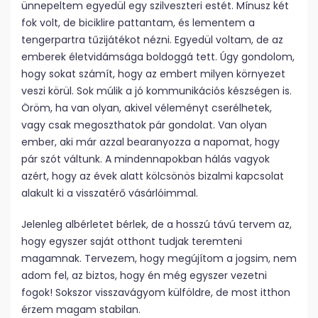
ünnepeltem egyedül egy szilveszteri estét. Mínusz két
fok volt, de biciklire pattantam, és lementem a
tengerpartra tűzijátékot nézni. Egyedül voltam, de az
emberek életvidámsága boldoggá tett. Úgy gondolom,
hogy sokat számít, hogy az embert milyen környezet
veszi körül. Sok múlik a jó kommunikációs készségen is.
Öröm, ha van olyan, akivel véleményt cserélhetek,
vagy csak megoszthatok pár gondolat. Van olyan
ember, aki már azzal bearanyozza a napomat, hogy
pár szót váltunk. A mindennapokban hálás vagyok
azért, hogy az évek alatt kölcsönös bizalmi kapcsolat
alakult ki a visszatérő vásárlóimmal.
Jelenleg albérletet bérlek, de a hosszú távú tervem az,
hogy egyszer saját otthont tudjak teremteni
magamnak. Tervezem, hogy megújítom a jogsim, nem
adom fel, az biztos, hogy én még egyszer vezetni
fogok! Sokszor visszavágyom külföldre, de most itthon
érzem magam stabilan.