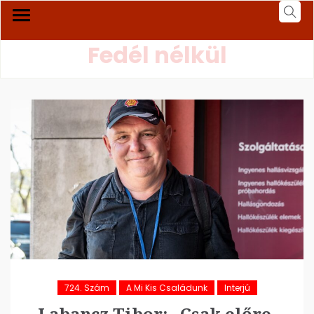
Fedél nélkül
724. Szám
A Mi Kis Családunk
Interjú
Labancz Tibor: „Csak előre,