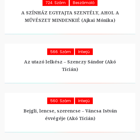
724. Szám
Beszámoló
A SZÍNHÁZ EGYFAJTA SZENTÉLY, AHOL A
MŰVÉSZET MINDENKIÉ (Ajkai Mónika)
566. Szám
Interjú
Az utazó lelkész – Szenczy Sándor (Akó
Tícián)
560. Szám
Interjú
Bejgli, lencse, szerencse – Váncsa István
évvégéje (Akó Tícián)