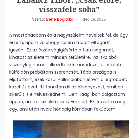
visszafele soha”
Szerző:
Bene Boglárka
dec 29, 2025
A mostohaapám és a nagyszüleim neveltek fel, de úgy
érzem, apám valahogy sosem tudott elfogadni
igazán. Ez az érzés végigkísérte a fiatalságomat,
kihatott az életem minden területére. Az iskolából
viszonylag hamar elkezdtem kimaradozni, és inkább
külföldön próbáltam szerencsét. Több országba is
eljutottam, ezek közül Hollandiában éltem a legtöbbet,
közel tíz évet. Itt tanultam ki az állványozást, amiben
sikerült is elhelyezkednem. Den Haag-ban dolgoztam
éppen, amikor az első stroke-om ért. Ezt követte még
egy, ami után nyolc hónapig kómában feküdtem.