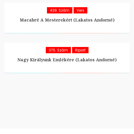
439. Szám
Vers
Macabré A Mesterekért (Lakatos Andorné)
375. Szám
Riport
Nagy Királyunk Emlékére (Lakatos Andorné)