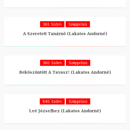
363. Szám
Széppróza
A Szeretett Tanárnő (Lakatos Andorné)
360. Szám
Széppróza
Beköszöntött A Tavasz! (Lakatos Andorné)
540. Szám
Széppróza
Leé Józsefhez (Lakatos Andorné)