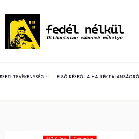
SZETI TEVÉKENYSÉG
ELSŐ KÉZBŐL A HAJLÉKTALANSÁGRÓ
467. Szám
Széppróza