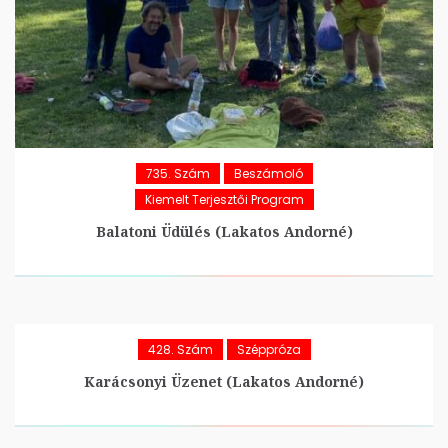
735. Szám
Beszámoló
Kiemelt Terjesztői Program
Balatoni Üdülés (Lakatos Andorné)
428. Szám
Széppróza
Karácsonyi Üzenet (Lakatos Andorné)