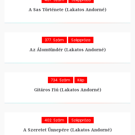
A Sas Története (Lakatos Andorné)
377. Szám
Széppróza
Az Álomtündér (Lakatos Andorné)
734. Szám
Kép
Gitáros Fiú (Lakatos Andorné)
402. Szám
Széppróza
A Szeretet Ünnepére (Lakatos Andorné)