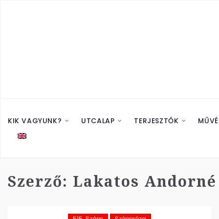
KIK VAGYUNK?
UTCALAP
TERJESZTŐK
MŰVÉ
Szerző:
Lakatos Andorné
515. Szám
Széppróza