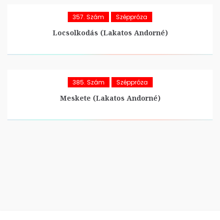
357. Szám
Széppróza
Locsolkodás (Lakatos Andorné)
385. Szám
Széppróza
Meskete (Lakatos Andorné)