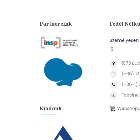
Partnereink
Fedél Nélkü
Személyesen A
Ig
1073 Bud
(+36) 2
(+36-1)
Fedelnel
Kiadónk
Webshopu