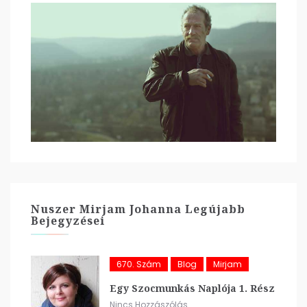
Nuszer Mirjam Johanna Legújabb
Bejegyzései
670. Szám
Blog
Mirjam
Egy Szocmunkás Naplója 1. Rész
Nincs Hozzászólás