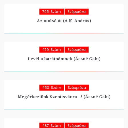
795. Szám
Széppróza
Az utolsó út (A.K. András)
479. Szám
Széppróza
Levél a barátnőmnek (Ácsné Gabi)
450. Szám
Széppróza
Megérkeztünk Szentisvánra…! (Ácsné Gabi)
487. Szám
Széppróza