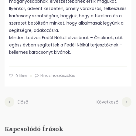
magányosabbnak, elveszettebbnek érzik magukat.
Ilyenkor, advent kezdetén, amely várakozás, felkészülés
karácsony szentségére, hagyjuk, hogy a türelem és a
szeretet betöltsön minket, hogy alkalmasak legyünk a
segítségre, adakozásra.
Minden kedves Fedél Nélkül olvasónak – Önöknek, akik
egész évben segítettek a Fedél Nélkül terjesztőknek –
kellemes karácsonyt kívánok.
Nincs hozzászólás
0
Likes
Előző
Következő
Kapcsolódó Írások