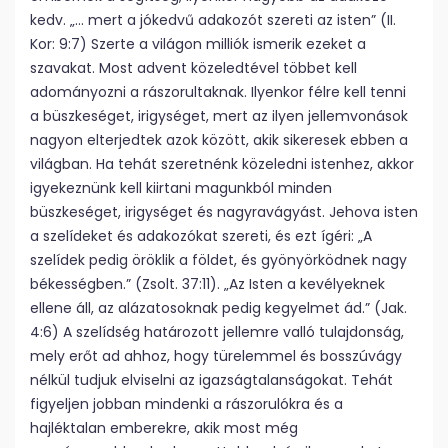
kedv. „… mert a jókedvű adakozót szereti az isten” (II.
Kor: 9:7) Szerte a világon milliók ismerik ezeket a
szavakat. Most advent közeledtével többet kell
adományozni a rászorultaknak. Ilyenkor félre kell tenni
a büszkeséget, irigységet, mert az ilyen jellemvonások
nagyon elterjedtek azok között, akik sikeresek ebben a
világban. Ha tehát szeretnénk közeledni istenhez, akkor
igyekeznünk kell kiirtani magunkból minden
büszkeséget, irigységet és nagyravágyást. Jehova isten
a szelídeket és adakozókat szereti, és ezt ígéri: „A
szelídek pedig öröklik a földet, és gyönyörködnek nagy
békességben.” (Zsolt. 37:11). „Az Isten a kevélyeknek
ellene áll, az alázatosoknak pedig kegyelmet ád.” (Jak.
4:6) A szelídség határozott jellemre valló tulajdonság,
mely erőt ad ahhoz, hogy türelemmel és bosszúvágy
nélkül tudjuk elviselni az igazságtalanságokat. Tehát
figyeljen jobban mindenki a rászorulókra és a
hajléktalan emberekre, akik most még