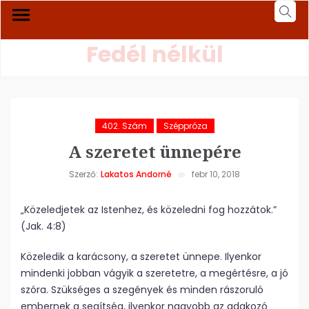
Fedél nélkül
402. Szám
Széppróza
A szeretet ünnepére
Szerző:
Lakatos Andorné
febr 10, 2018
„Közeledjetek az Istenhez, és közeledni fog hozzátok.”
(Jak. 4:8)
Közeledik a karácsony, a szeretet ünnepe. Ilyenkor
mindenki jobban vágyik a szeretetre, a megértésre, a jó
szóra. Szükséges a szegények és minden rászoruló
embernek a segítség, ilyenkor nagyobb az adakozó