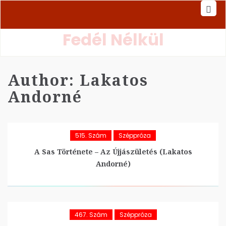
Fedél Nélkül
Author:
Lakatos
Andorné
515. Szám
Széppróza
A Sas Története – Az Újjászületés (Lakatos
Andorné)
467. Szám
Széppróza