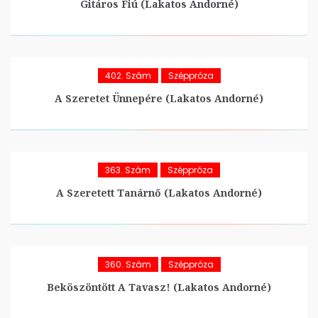
Gitáros Fiú (Lakatos Andorné)
402. Szám
Széppróza
A Szeretet Ünnepére (Lakatos Andorné)
363. Szám
Széppróza
A Szeretett Tanárnő (Lakatos Andorné)
360. Szám
Széppróza
Beköszöntött A Tavasz! (Lakatos Andorné)