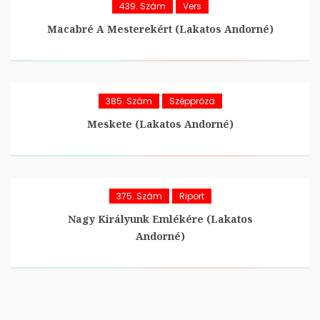
439. Szám
Vers
Macabré A Mesterekért (Lakatos Andorné)
385. Szám
Széppróza
Meskete (Lakatos Andorné)
375. Szám
Riport
Nagy Királyunk Emlékére (Lakatos
Andorné)