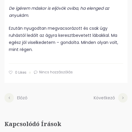
De ígérem máskor is eljövök oviba, ha elenged az
anyukám.
Ezután nyugodtan megvacsorázott és csak úgy
ruhástól ledőlt az ágyra keresztbevetett lábakkal. Ma
egész jól viselkedetem – gondolta. Minden olyan volt,
mint régen.
Nincs hozzászólás
0
Likes
Előző
Következő
Kapcsolódó Írások