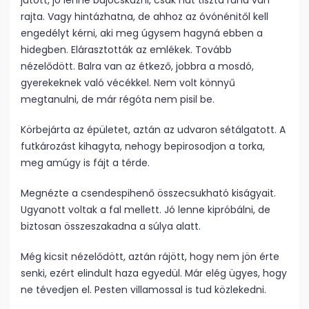
jutott, jó lenne bújócskázni, csak hát tiszta ruha van
rajta. Vagy hintázhatna, de ahhoz az óvónénitől kell
engedélyt kérni, aki meg úgysem hagyná ebben a
hidegben. Elárasztották az emlékek. Tovább
nézelődött. Balra van az étkező, jobbra a mosdó,
gyerekeknek való vécékkel. Nem volt könnyű
megtanulni, de már régóta nem pisil be.
Körbejárta az épületet, aztán az udvaron sétálgatott. A
futkározást kihagyta, nehogy bepirosodjon a torka,
meg amúgy is fájt a térde.
Megnézte a csendespihenő összecsukható kiságyait.
Ugyanott voltak a fal mellett. Jó lenne kipróbálni, de
biztosan összeszakadna a súlya alatt.
Még kicsit nézelődött, aztán rájött, hogy nem jön érte
senki, ezért elindult haza egyedül. Már elég ügyes, hogy
ne tévedjen el. Pesten villamossal is tud közlekedni.