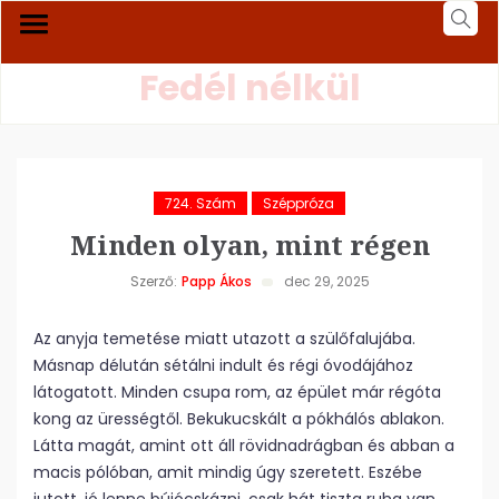
Fedél nélkül
724. Szám
Széppróza
Minden olyan, mint régen
Szerző:
Papp Ákos
dec 29, 2025
Az anyja temetése miatt utazott a szülőfalujába.
Másnap délután sétálni indult és régi óvodájához
látogatott. Minden csupa rom, az épület már régóta
kong az ürességtől. Bekukucskált a pókhálós ablakon.
Látta magát, amint ott áll rövidnadrágban és abban a
macis pólóban, amit mindig úgy szeretett. Eszébe