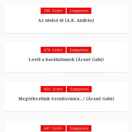
795. Szám
Széppróza
Az utolsó út (A.K. András)
479. Szám
Széppróza
Levél a barátnőmnek (Ácsné Gabi)
450. Szám
Széppróza
Megérkeztünk Szentisvánra…! (Ácsné Gabi)
487. Szám
Széppróza