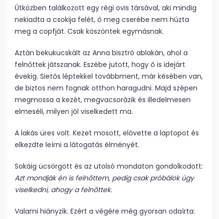
Útközben találkozott egy régi ovis társával, aki mindig
nekiadta a csokija felét, ő meg cserébe nem húzta
meg a copfját. Csak köszöntek egymásnak.
Aztán bekukucskált az Anna bisztró ablakán, ahol a
felnőttek játszanak. Eszébe jutott, hogy ő is idejárt
évekig. Sietős léptekkel továbbment, már késében van,
de biztos nem fognak otthon haragudni. Majd szépen
megmossa a kezét, megvacsorázik és illedelmesen
elmeséli, milyen jól viselkedett ma.
A lakás üres volt. Kezet mosott, elővette a laptopot és
elkezdte leírni a látogatás élményét.
Sokáig ücsörgött és az utolsó mondaton gondolkodott:
Azt mondják én is felnőttem, pedig csak próbálok úgy
viselkedni, ahogy a felnőttek.
Valami hiányzik. Ezért a végére még gyorsan odaírta: