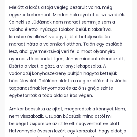
Mielőtt a lakás ajtaja végleg bezárult volna, még
egyszer körbement. Minden holmilyukat összeszedték.
Se neki se Júdásnak nem maradt semmije sem a
valaha élettől nyüzsgő falakon belül. Kitakarítva,
kifestve és elkészítve egy új élet beteljesülésére
maradt hátra a valamikori otthon. Talán egy családé
lesz, ahol gyermekzsivaj veri fel a most olyannyira
nyomasztó csendet. Igen, János mindent elrendezett,
Elzárta a vizet, a gázt, a villanyt lekapcsolta. A
vadonatúj konyhaszekrény pultján hagyta kettejük
búcsúlevelét. Találóan oldotta meg az aláírást is. Júdás
tappancsának lenyomata és az ő szignója szinte
egybeforrtak a több oldalas írás végén.
Amikor becsukta az ajtót, megeredtek a könnyei. Nem,
nem visszakozik. Csupán búcsúzik mind attól mi
beleéget zsigereibe az itt le élt negyvenhat év alatt.
Hatvannyolc évesen lezárt egy korszakot, hogy eldobja