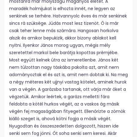
mostanra már molyszagú magányos életét. A
maradék holmijukat is elhozta innét, ne legyen az
senkinek se terhére. Hatvannyolc éves és már senkinek
sincs rá szüksége. Júdás most lesz tizenöt. Ő is már
csak teher lenne más számára. Hangosan horkolva
alszik és amikor bepukizik, akkor bizony ablakot kell
nyitni. Ilyenkor János morog ugyan, mégis mély
szeretettel markol bele barátja kopottas prémjébe.
Most együtt kelnek útra az ismeretlenbe. János két
nem túlzottan nagy táskába pakolta azt, amit nem
adományoztak el és azt is, amit nem dobtak ki. Na meg
a négy méteres két ujjnyi vastag kötelet, aminek hurok
van a végén. A garázsba tartanak, ott várja már őket a
végzetük. Amikor leértek, a garázs melletti fára
feldobta a kötél hurkos végét, az a vaskos ág másik
végén fej magaságában fityegett. Ellenőrizte a zömök
kiálló szeget is, ahová kötni fogja a másik végét.
Nyugodtan és összeszedetten dolgozott, hiszen ide
senki sem fog jönni. Őt soha senki sem keresi. Akár