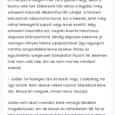
itt maradni e világon már. Ha a gazda megy, akkor ő
bizony vele tart. Előkereste hát János a legjobb, még
sohasem használt alkalomhoz illő ruháját. A hímzett
bőrcsizmát választotta hozzá. Azt a feketét, amit még
néhai feleségétől kapott négy évvel ezelőtt. Még
sohasem használta azt, csupán évente háromszor
alaposan kifényesítette. Mindig alaposan bekenve, jó
vastagon fényes fekete cipőpasztával. Úgy ragyogott
mintha zongoralakkal lenne kezelve. Ehhez az
együtteshez szegecselt bőrkabátot húzott fel. Beismeri
már nem való neki. Ám de nem ma! Ma mindent
szabad.
– Júdás! Te hűséges társ és barát vagy. Családtag, ha
úgy tetszik. Nem akarok neked rosszat. Maradnod kéne
tán. Ahová én megyek, onnan nincs visszaút.
Júdás nem akart maradni. Kissé remegő lábakkal
magabiztosan, ám de lassan és nehézkesen állt fel az