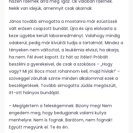
hiszen ráérnek arra még. Igaz. Ők valóban ráérnek.
Nekik van idejük, amennyit csak akarnak.
János tovább simogatta a mostanra már ezüstössé
vált erősen csapzott bundát. Újra és újra elolvasta a
keze ügyébe került laboreredményt. Valahogy mindig
odakerül, pedig már kívülről tudja a tartalmát. Mindez a
tényeken nem változtat, a leukémia elviszi, ha akarja,
ha nem. Fél évet kapott. Ez hát az ítélet! Próbált
beszélni a gyerekeivel, de csak a szokásos – „Hogy
vagy? Mi jól. Bocs most rohannom kell, majd hívlak!” –
szöveggel zárultak szinte minden alkalommal ezek a
beszélgetések. Tovább simogatta Júdás megőszült,
itt-ott hiányos bundáját.
– Megígértem a feleségemnek. Bizony meg! Nem
engedem meg, hogy bedugjanak valami kutya
menhelyre. Nem is fognak. Barátom, nem fognak!
Együtt megyünk el. Te és én.