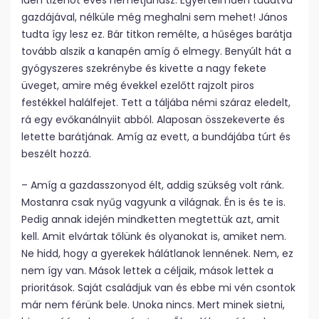
idén tizenöt éves németjuhász. Egyértelműen tudatva
gazdájával, nélküle még meghalni sem mehet! János
tudta így lesz ez. Bár titkon remélte, a hűséges barátja
tovább alszik a kanapén amíg ő elmegy. Benyúlt hát a
gyógyszeres szekrénybe és kivette a nagy fekete
üveget, amire még évekkel ezelőtt rajzolt piros
festékkel halálfejet. Tett a táljába némi száraz eledelt,
rá egy evőkanálnyiit abból. Alaposan összekeverte és
letette barátjának. Amíg az evett, a bundájába túrt és
beszélt hozzá.
– Amíg a gazdasszonyod élt, addig szükség volt ránk.
Mostanra csak nyűg vagyunk a világnak. Én is és te is.
Pedig annak idején mindketten megtettük azt, amit
kell. Amit elvártak tőlünk és olyanokat is, amiket nem.
Ne hidd, hogy a gyerekek hálátlanok lennének. Nem, ez
nem így van. Mások lettek a céljaik, mások lettek a
prioritások. Saját családjuk van és ebbe mi vén csontok
már nem férünk bele. Unoka nincs. Mert minek sietni,