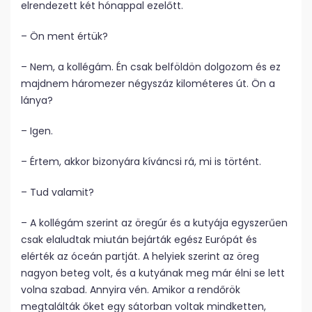
elrendezett két hónappal ezelőtt.
– Ön ment értük?
– Nem, a kollégám. Én csak belföldön dolgozom és ez
majdnem háromezer négyszáz kilométeres út. Ön a
lánya?
– Igen.
– Értem, akkor bizonyára kíváncsi rá, mi is történt.
– Tud valamit?
– A kollégám szerint az öregúr és a kutyája egyszerűen
csak elaludtak miután bejárták egész Európát és
elérték az óceán partját. A helyiek szerint az öreg
nagyon beteg volt, és a kutyának meg már élni se lett
volna szabad. Annyira vén. Amikor a rendőrök
megtalálták őket egy sátorban voltak mindketten,