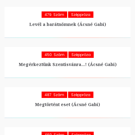
479. Szám
Széppróza
Levél a barátnőmnek (Ácsné Gabi)
450. Szám
Széppróza
Megérkeztünk Szentisvánra…! (Ácsné Gabi)
487. Szám
Széppróza
Megtörtént eset (Ácsné Gabi)
469. Szám
Széppróza