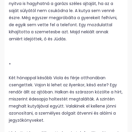
nyitva is hagyhatná a garázs széles ajtaját, ha az a
saját súlyától nem csukódna le. A kutya sem venné
észre. Még egyszer megpróbálta a gyerekeit felhívni,
de egyik sem vette fel a telefont. Egy mozdulattal
kihajította a szemetesbe azt. Majd nekiált annak
amiért idejöttek, ő és Júdás.
*
Két hónappal később Viola és férje otthonában
csengettek. Vajon ki lehet az ilyenkor, késő este? Egy
rendőr állt az ajtóban. Halkan és szárazon közölte a hírt,
miszerint édesapja holtestét megtalálták. A szintén
meghalt kutyájával együtt. Valakinek el kellene jönni
azonosítani, a személyes dolgait átvenni és aláírni a
jegyzőkönyveket.