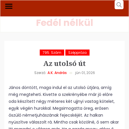
Fedél nélkül
795. Szám
Széppróza
Az utolsó út
Szerző:
A.K. András
jún 01, 2026
János döntött, maga indul el az utolsó útjára, amíg
még megteheti. Kivette a szekrényébe már jó előre
oda készített négy méteres két ujjnyi vastag kötelet,
egyik végén hurokkal. Megsimogatta öreg, erősen
őszülő németjuhászának fejecskéjét. Az halkan
nyüszítve válaszolt rá. Mintha csak közölné, ő sem akar