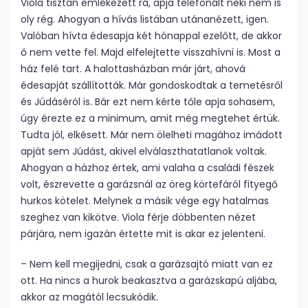
Viola tisztán emlékezett rá, apja telefonált neki nem is
oly rég. Ahogyan a hívás listában utánanézett, igen.
Valóban hívta édesapja két hónappal ezelőtt, de akkor
ő nem vette fel. Majd elfelejtette visszahívni is. Most a
ház felé tart. A halottasházban már járt, ahová
édesapját szállították. Már gondoskodtak a temetésről
és Júdáséról is. Bár ezt nem kérte tőle apja sohasem,
úgy érezte ez a minimum, amit még megtehet értük.
Tudta jól, elkésett. Már nem ölelheti magához imádott
apját sem Júdást, akivel elválaszthatatlanok voltak.
Ahogyan a házhoz értek, ami valaha a családi fészek
volt, észrevette a garázsnál az öreg körtefáról fityegő
hurkos kötelet. Melynek a másik vége egy hatalmas
szeghez van kikötve. Viola férje döbbenten nézet
párjára, nem igazán értette mit is akar ez jelenteni.
– Nem kell megijedni, csak a garázsajtó miatt van ez
ott. Ha nincs a hurok beakasztva a garázskapú aljába,
akkor az magától lecsukódik.