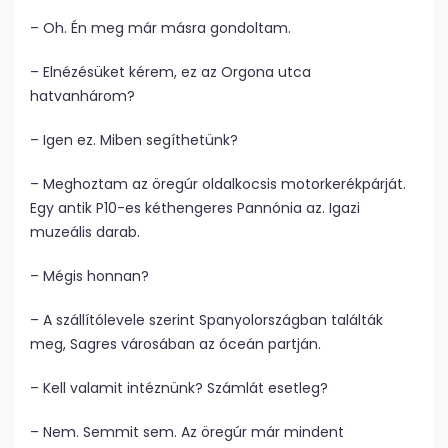
– Oh. Én meg már másra gondoltam.
– Elnézésüket kérem, ez az Orgona utca
hatvanhárom?
– Igen ez. Miben segíthetünk?
– Meghoztam az öregúr oldalkocsis motorkerékpárját.
Egy antik P10-es kéthengeres Pannónia az. Igazi
muzeális darab.
– Mégis honnan?
– A szállítólevele szerint Spanyolországban találták
meg, Sagres városában az óceán partján.
– Kell valamit intéznünk? Számlát esetleg?
– Nem. Semmit sem. Az öregúr már mindent