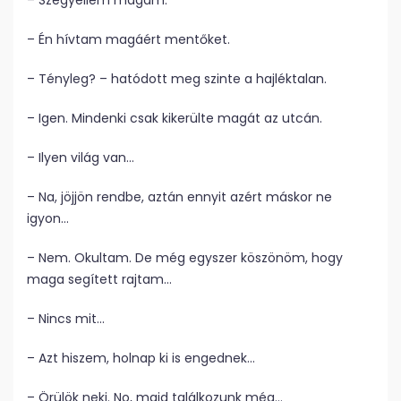
– Szégyellem magam.
– Én hívtam magáért mentőket.
– Tényleg? – hatódott meg szinte a hajléktalan.
– Igen. Mindenki csak kikerülte magát az utcán.
– Ilyen világ van…
– Na, jöjjön rendbe, aztán ennyit azért máskor ne
igyon…
– Nem. Okultam. De még egyszer köszönöm, hogy
maga segített rajtam…
– Nincs mit…
– Azt hiszem, holnap ki is engednek…
– Örülök neki. No, majd találkozunk még…