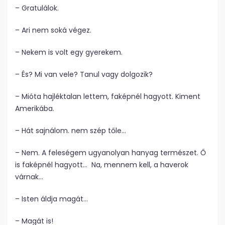
– Gratulálok.
– Ari nem soká végez.
– Nekem is volt egy gyerekem.
– És? Mi van vele? Tanul vagy dolgozik?
– Mióta hajléktalan lettem, faképnél hagyott. Kiment
Amerikába.
– Hát sajnálom. nem szép tőle…
– Nem. A feleségem ugyanolyan hanyag természet. Ő
is faképnél hagyott… Na, mennem kell, a haverok
várnak…
– Isten áldja magát…
– Magát is!