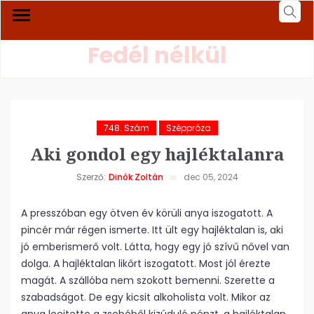
Fedél nélkül
748. Szám
Széppróza
Aki gondol egy hajléktalanra
Szerző:
Dinók Zoltán
dec 05, 2024
A presszóban egy ötven év körüli anya iszogatott. A
pincér már régen ismerte. Itt ült egy hajléktalan is, aki
jó emberismerő volt. Látta, hogy egy jó szívű nővel van
dolga. A hajléktalan likőrt iszogatott. Most jól érezte
magát. A szállóba nem szokott bemenni. Szerette a
szabadságot. De egy kicsit alkoholista volt. Mikor az