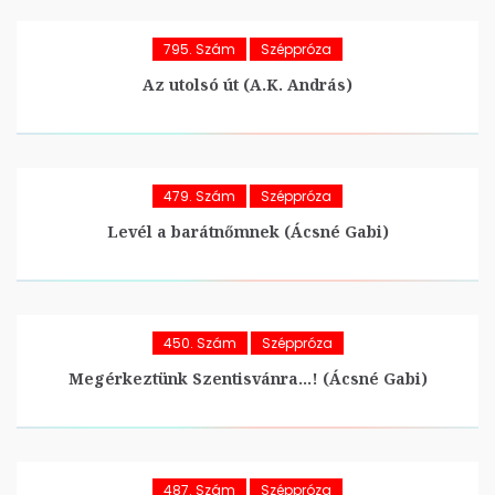
795. Szám
Széppróza
Az utolsó út (A.K. András)
479. Szám
Széppróza
Levél a barátnőmnek (Ácsné Gabi)
450. Szám
Széppróza
Megérkeztünk Szentisvánra…! (Ácsné Gabi)
487. Szám
Széppróza