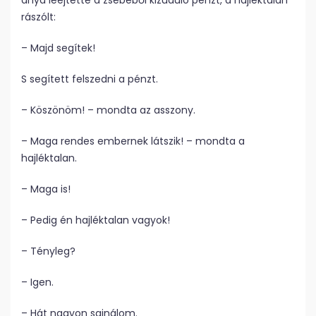
anya leejtette a zsebéből kizúduló pénzt, a hajléktalan
rászólt:
– Majd segítek!
S segített felszedni a pénzt.
– Köszönöm! – mondta az asszony.
– Maga rendes embernek látszik! – mondta a
hajléktalan.
– Maga is!
– Pedig én hajléktalan vagyok!
– Tényleg?
– Igen.
– Hát nagyon sajnálom.