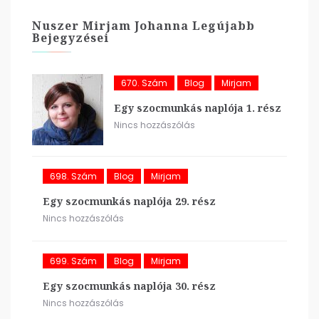
Nuszer Mirjam Johanna Legújabb
Bejegyzései
670. Szám
Blog
Mirjam
Egy szocmunkás naplója 1. rész
Nincs hozzászólás
698. Szám
Blog
Mirjam
Egy szocmunkás naplója 29. rész
Nincs hozzászólás
699. Szám
Blog
Mirjam
Egy szocmunkás naplója 30. rész
Nincs hozzászólás