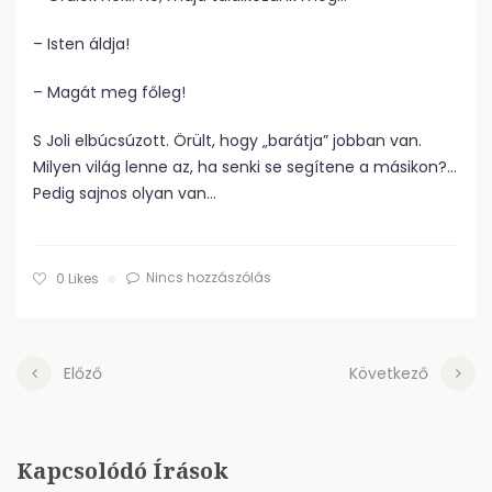
– Isten áldja!
– Magát meg főleg!
S Joli elbúcsúzott. Örült, hogy „barátja” jobban van.
Milyen világ lenne az, ha senki se segítene a másikon?…
Pedig sajnos olyan van…
Nincs hozzászólás
0
Likes
Előző
Következő
Kapcsolódó Írások