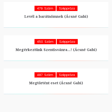
479. Szám
Széppróza
Levél a barátnőmnek (Ácsné Gabi)
450. Szám
Széppróza
Megérkeztünk Szentisvánra…! (Ácsné Gabi)
487. Szám
Széppróza
Megtörtént eset (Ácsné Gabi)