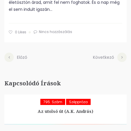
életösztön árad, amit fel nem foghatok. És a nap még
el sem indult igazán…
Nincs hozzászólás
0
Likes
Előző
Következő
Kapcsolódó Írások
795. Szám
Széppróza
Az utolsó út (A.K. András)