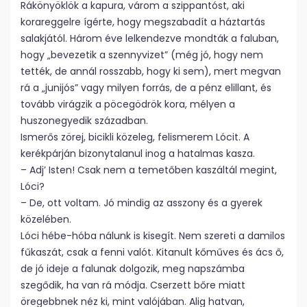
Rákönyöklök a kapura, várom a szippantóst, aki
korareggelre ígérte, hogy megszabadít a háztartás
salakjától. Három éve lelkendezve mondták a faluban,
hogy „bevezetik a szennyvizet” (még jó, hogy nem
tették, de annál rosszabb, hogy ki sem), mert megvan
rá a „junijós” vagy milyen forrás, de a pénz elillant, és
tovább virágzik a pöcegödrök kora, mélyen a
huszonegyedik században.
Ismerős zörej, bicikli közeleg, felismerem Lócit. A
kerékpárján bizonytalanul inog a hatalmas kasza.
– Adj’ Isten! Csak nem a temetőben kaszáltál megint,
Lóci?
– De, ott voltam. Jó mindig az asszony és a gyerek
közelében.
Lóci hébe-hóba nálunk is kisegít. Nem szereti a damilos
fűkaszát, csak a fenni valót. Kitanult kőműves és ács ő,
de jó ideje a falunak dolgozik, meg napszámba
szegődik, ha van rá módja. Cserzett bőre miatt
öregebbnek néz ki, mint valójában. Alig hatvan,