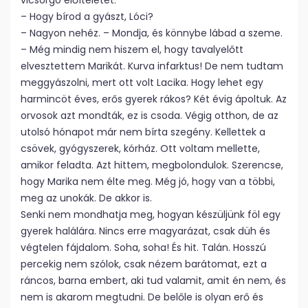
vicsorgó előítéletét.
– Hogy bírod a gyászt, Lóci?
– Nagyon nehéz. – Mondja, és könnybe lábad a szeme.
– Még mindig nem hiszem el, hogy tavalyelőtt
elvesztettem Marikát. Kurva infarktus! De nem tudtam
meggyászolni, mert ott volt Lacika. Hogy lehet egy
harmincöt éves, erős gyerek rákos? Két évig ápoltuk. Az
orvosok azt mondták, ez is csoda. Végig otthon, de az
utolsó hónapot már nem bírta szegény. Kellettek a
csövek, gyógyszerek, kórház. Ott voltam mellette,
amikor feladta. Azt hittem, megbolondulok. Szerencse,
hogy Marika nem élte meg. Még jó, hogy van a többi,
meg az unokák. De akkor is.
Senki nem mondhatja meg, hogyan készüljünk föl egy
gyerek halálára. Nincs erre magyarázat, csak düh és
végtelen fájdalom. Soha, soha! És hit. Talán. Hosszú
percekig nem szólok, csak nézem barátomat, ezt a
ráncos, barna embert, aki tud valamit, amit én nem, és
nem is akarom megtudni. De belőle is olyan erő és