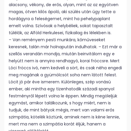
alacsony, vékony, de erős, olyan, mint az az egyötven
magas, ötven kilós ápoló, aki szülés után úgy tette a
hordágyra a feleségemet, mint ha pehelypaplant
emelt volna. Szívósak a helybéliek, sokat tapasztalt
túlélők, az Alföld Herkulesei, fizikailag és lélekben is.
– Van reményem pesti munkára, kőműveseket
keresnek, talán már holnapután indulhatok. – Ezt már a
szellős verandán mondja, miután beinvitálom egy e
helyütt nem is annyira rendhagyó, korai fröccsre. Mert
Lóci fröccs ivó, nem kedveli a sört, és csak néha engedi
meg magának a gyümölcsöt soha nem látott felest.
Lócit jó pár éve ismerem. Különleges, szép vonású
ember, aki mintha egy tizenhatodik századi spanyol
festményről lépett volna le éppen. Mindig megöleljük
egymást, amikor találkozunk, s hogy miért, nem is
tudjuk, de mint bátyok mégis, mert van valami erős
szimpátia, kötelék köztünk, aminek nem is kéne lennie,
mert ma nem a szimpátia korát éljük, hanem a