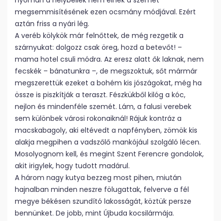
nyomán a helybéliek nem élnek a szemét
megsemmisítésének ezen ocsmány módjával. Ezért
aztán friss a nyári lég.
A veréb kölykök már felnőttek, de még rezgetik a
szárnyukat: dolgozz csak öreg, hozd a betevőt! –
mama hotel csuli módra. Az eresz alatt ők laknak, nem
fecskék – bánatunkra –, de megszoktuk, sőt mármár
megszerettük ezeket a bohém kis jószágokat, még ha
össze is piszkítják a teraszt. Fészkükből kilóg a kóc,
nejlon és mindenféle szemét. Lám, a falusi verebek
sem különbek városi rokonaiknál! Rájuk kontráz a
macskabagoly, aki eltévedt a napfényben, zömök kis
alakja megpihen a vadszőlő mankójául szolgáló lécen.
Mosolyognom kell, és megint Szent Ferencre gondolok,
akit irigylek, hogy tudott madárul.
A három nagy kutya bezzeg most pihen, miután
hajnalban minden neszre fölugattak, felverve a fél
megye békésen szundító lakosságát, köztük persze
bennünket. De jobb, mint Újbuda kocsilármája.