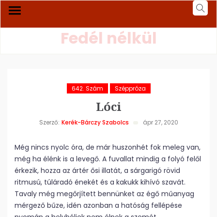
Fedél nélkül
642. Szám
Széppróza
Lóci
Szerző:
Kerék-Bárczy Szabolcs
ápr 27, 2020
Még nincs nyolc óra, de már huszonhét fok meleg van,
még ha élénk is a levegő. A fuvallat mindig a folyó felől
érkezik, hozza az ártér ősi illatát, a sárgarigó rövid
ritmusú, túláradó énekét és a kakukk kihívó szavát.
Tavaly még megőrjített bennünket az égő műanyag
mérgező bűze, idén azonban a hatóság fellépése