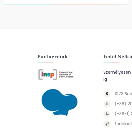
Partnereink
Fedél Nélkü
Személyesen a
ig
1073 Bud
(+36) 2
(+36-1)
fedelnel