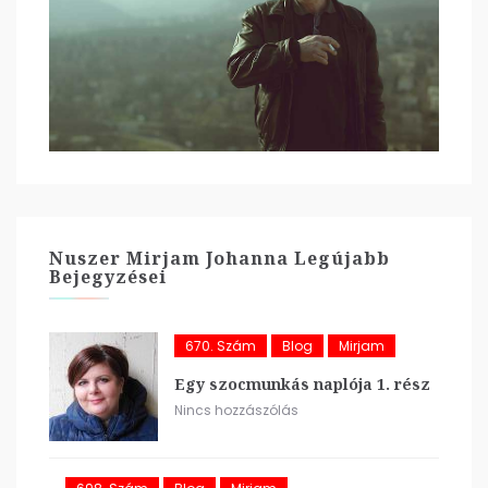
Nuszer Mirjam Johanna Legújabb
Bejegyzései
670. Szám
Blog
Mirjam
Egy szocmunkás naplója 1. rész
Nincs hozzászólás