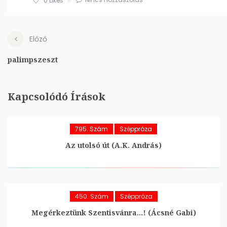
0
Likes
Előző
palimpszeszt
Kapcsolódó Írások
795. Szám
Széppróza
Az utolsó út (A.K. András)
450. Szám
Széppróza
Megérkeztünk Szentisvánra…! (Ácsné Gabi)