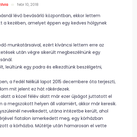
ilvia
febr 10, 2018
snál lévő bevásárló központban, ekkor lettem
tott a kezében, amelyet éppen egy kedves hölgynek
dő munkatársaival, ezért kíváncsi lettem erre az
tetések után végre sikerült megbeszélnünk egy
sánál.
t, leültünk egy padra és elkezdtünk beszélgetni,
ben, a Fedél Nélküli lapot 2015 decembere óta terjeszti,
om mit jelent ez hát rákérdezek.
 alatt a közel félév alatt már ezer újságot juttatott el
 a megszokott helyen áll valamiért, akkor már keresik.
szüleinél nevelkedett, utána intézetbe került, ahol
Férjével fiatalon ismerkedett meg, egy kórházban
gozott a kórházba. Műtétje után hamarosan el vette