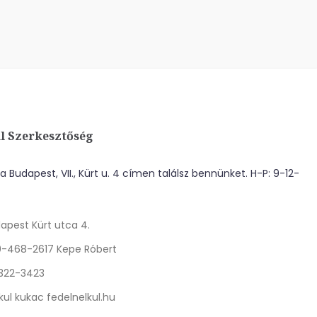
l Szerkesztőség
 Budapest, VII., Kürt u. 4 címen találsz bennünket. H-P: 9-12-
apest Kürt utca 4.
0-468-2617 Kepe Róbert
 322-3423
kul kukac fedelnelkul.hu