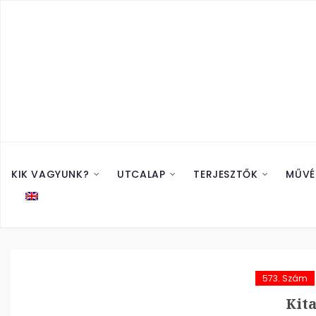
KIK VAGYUNK?
UTCALAP
TERJESZTŐK
MŰVÉ
573. Szám
Kita