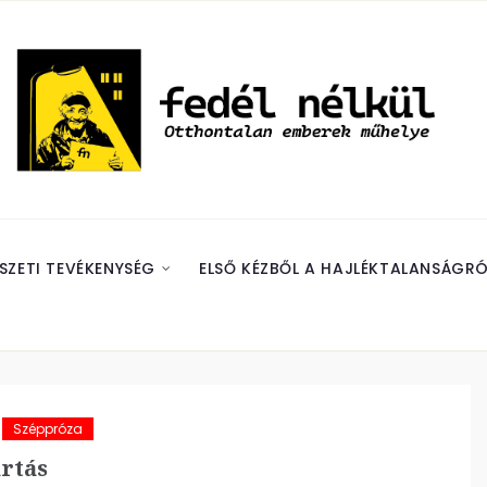
SZETI TEVÉKENYSÉG
ELSŐ KÉZBŐL A HAJLÉKTALANSÁGRÓ
Széppróza
rtás