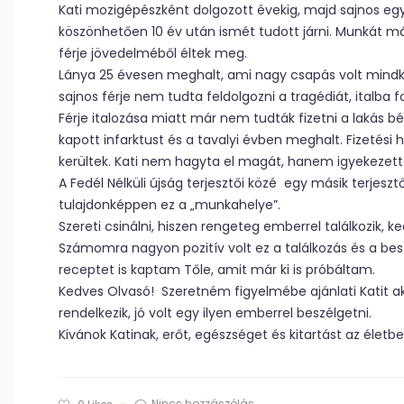
Kati mozigépészként dolgozott évekig, majd sajnos egy
köszönhetően 10 év után ismét tudott járni. Munkát már
férje jövedelméből éltek meg.
Lánya 25 évesen meghalt, ami nagy csapás volt mindke
sajnos férje nem tudta feldolgozni a tragédiát, italba 
Férje italozása miatt már nem tudták fizetni a lakás bér
kapott infarktust és a tavalyi évben meghalt. Fizetés
kerültek. Kati nem hagyta el magát, hanem igyekezett 
A Fedél Nélküli újság terjesztői közé egy másik terjesztő
tulajdonképpen ez a „munkahelye”.
Szereti csinálni, hiszen rengeteg emberrel találkozik, k
Számomra nagyon pozitív volt ez a találkozás és a bes
receptet is kaptam Tőle, amit már ki is próbáltam.
Kedves Olvasó! Szeretném figyelmébe ajánlati Katit aki
rendelkezik, jó volt egy ilyen emberrel beszélgetni.
Kivánok Katinak, erőt, egészséget és kitartást az életb
Nincs hozzászólás