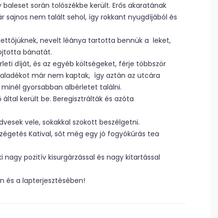
 baleset során tolószékbe került. Erős akaratának
 sajnos nem talált sehol, így rokkant nyugdíjából és
ttőjüknek, nevelt léánya tartotta bennük a leket,
fojtotta bánatát.
leti díját, és az egyéb költségeket, férje többször
i haladékot már nem kaptak, így aztán az utcára
minél gyorsabban albérletet találni.
 által került be. Beregisztrálták és azóta
edvesek vele, sokakkal szokott beszélgetni.
zégetés Katival, sőt még egy jó fogyókúrás tea
 nagy pozitív kisurgárzással és nagy kitartással
en és a lapterjesztésében!