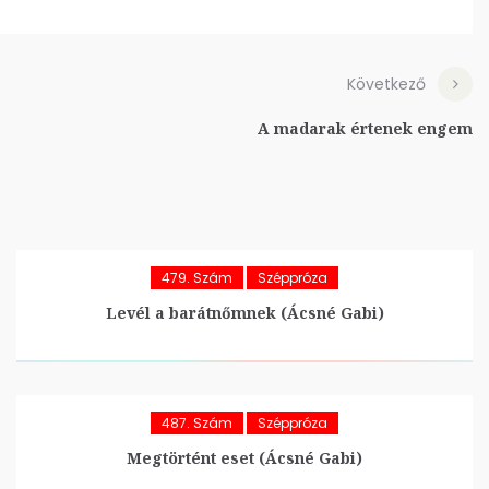
Következő
A madarak értenek engem
479. Szám
Széppróza
Levél a barátnőmnek (Ácsné Gabi)
487. Szám
Széppróza
Megtörtént eset (Ácsné Gabi)