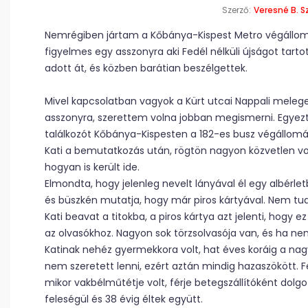
Szerző:
Veresné B. Sz
Nemrégiben jártam a Kőbánya-Kispest Metro végállomá
figyelmes egy asszonyra aki Fedél nélküli újságot tar
adott át, és közben barátian beszélgettek.
Mivel kapcsolatban vagyok a Kürt utcai Nappali melege
asszonyra, szerettem volna jobban megismerni. Egyez
találkozót Kőbánya-Kispesten a 182-es busz végállomá
Kati a bemutatkozás után, rögtön nagyon közvetlen vol
hogyan is került ide.
Elmondta, hogy jelenleg nevelt lányával él egy albérlet
és büszkén mutatja, hogy már piros kártyával. Nem tud
Kati beavat a titokba, a piros kártya azt jelenti, hogy ez
az olvasókhoz. Nagyon sok törzsolvasója van, és ha nem
Katinak nehéz gyermekkora volt, hat éves koráig a nagy
nem szeretett lenni, ezért aztán mindig hazaszökött. 
mikor vakbélműtétje volt, férje betegszállítóként dol
feleségül és 38 évig éltek együtt.