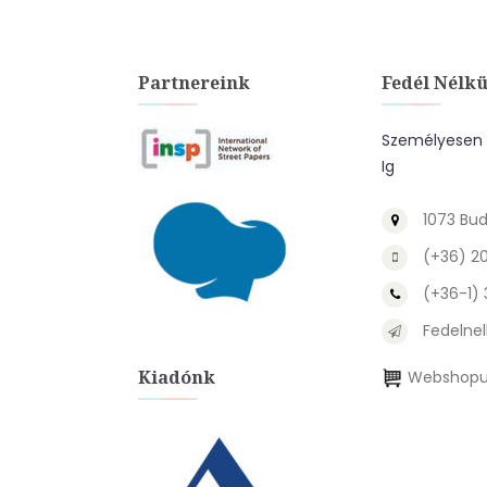
Partnereink
Fedél Nélkü
Személyesen A
Ig
1073 Bud
(+36) 2
(+36-1)
Fedelnel
Kiadónk
Webshopu