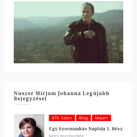
Nuszer Mirjam Johanna Legújabb
Bejegyzései
670. Szám
Blog
Mirjam
Egy Szocmunkás Naplója 1. Rész
Nincs Hozzászólás