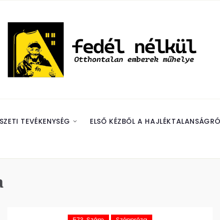
SZETI TEVÉKENYSÉG
ELSŐ KÉZBŐL A HAJLÉKTALANSÁGRÓ
a
573. Szám
Széppróza