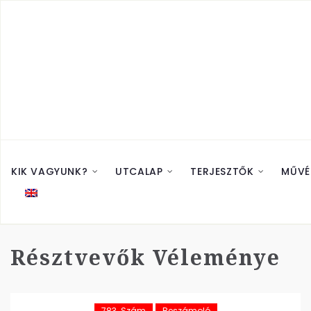
KIK VAGYUNK?
UTCALAP
TERJESZTŐK
MŰVÉ
Résztvevők Véleménye
783. Szám
Beszámoló