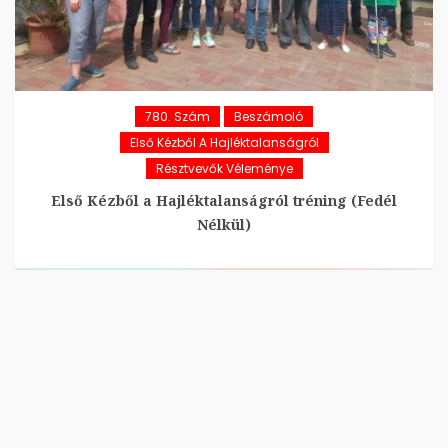
780. Szám
Beszámoló
Első Kézből A Hajléktalanságról
Résztvevők Véleménye
Első Kézből a Hajléktalanságról tréning (Fedél
Nélkül)