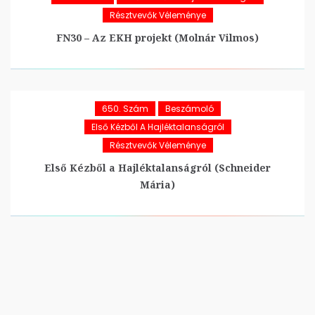
Résztvevők Véleménye
FN30 – Az EKH projekt (Molnár Vilmos)
650. Szám
Beszámoló
Első Kézből A Hajléktalanságról
Résztvevők Véleménye
Első Kézből a Hajléktalanságról (Schneider
Mária)