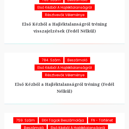
Első Kézből A Hajléktalanságról
Résztvevők Véleménye
Első Kézből a Hajléktalanságról tréning
visszajelzések (Fedél Nélkül)
784. Szám
Beszámoló
Első Kézből A Hajléktalanságról
Résztvevők Véleménye
Első Kézből a Hajléktalanságról tréning (Fedél
Nélkül)
759. Szám
EKH Tagok Beszámolója
FN - Történet
Beszámoló
Első Kézből A Hajléktalanságról