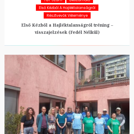
Első Kézből A Hajléktalanságról
Résztvevők Véleménye
Első Kézből a Hajléktalanságról tréning –
visszajelzések (Fedél Nélkül)