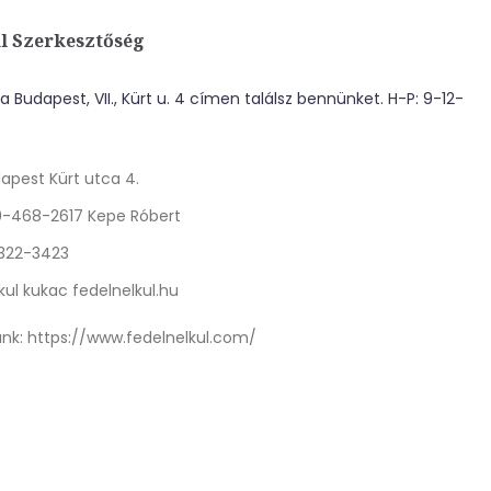
l Szerkesztőség
 Budapest, VII., Kürt u. 4 címen találsz bennünket. H-P: 9-12-
apest Kürt utca 4.
0-468-2617 Kepe Róbert
 322-3423
kul kukac fedelnelkul.hu
nk:
https://www.fedelnelkul.com/