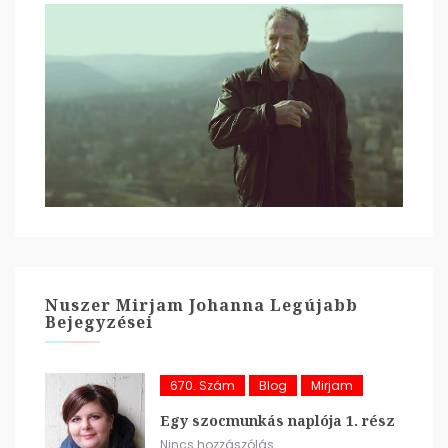
Nuszer Mirjam Johanna Legújabb
Bejegyzései
670. Szám
Blog
Mirjam
Egy szocmunkás naplója 1. rész
Nincs hozzászólás