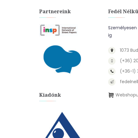
Partnereink
Fedél Nélkü
Személyesen a
ig
1073 Bud
(+36) 2
(+36-1)
fedelnel
Kiadónk
Webshopu