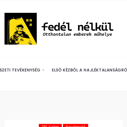
SZETI TEVÉKENYSÉG
ELSŐ KÉZBŐL A HAJLÉKTALANSÁGRÓ
781. Szám
Beszámoló