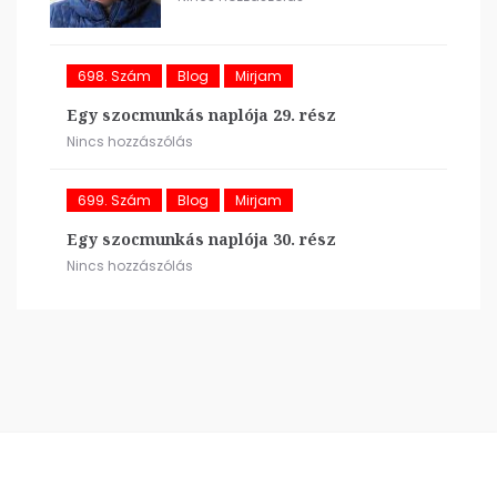
698. Szám
Blog
Mirjam
Egy szocmunkás naplója 29. rész
Nincs hozzászólás
699. Szám
Blog
Mirjam
Egy szocmunkás naplója 30. rész
Nincs hozzászólás