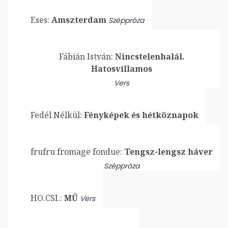
Eses:
Amszterdam
Széppróza
Fábián István:
Nincstelenhalál.
Hatosvillamos
Vers
Fedél Nélkül:
Fényképek és hétköznapok
frufru fromage fondue:
Tengsz-lengsz háver
Széppróza
HO.CSI.:
MŰ
Vers