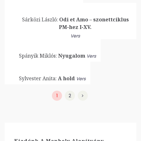
Sárközi László:
Odi et Amo – szonettciklus
PM-hez I-XV.
Vers
Spányik Miklós:
Nyugalom
Vers
Sylvester Anita:
A hold
Vers
1
2