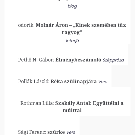
blog
odorik:
Molnár Áron – „Kinek szemében tűz
ragyog”
Interjú
Pethő N. Gábor:
Élménybeszámoló
Széppróza
Pollák László:
Réka szülinapjára
Vers
Rothman Lilla:
Szakály Antal: Együttélni a
múlttal
Sági Ferenc:
szürke
Vers