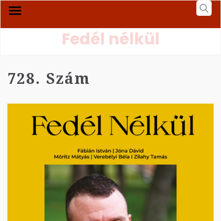
Fedél nélkül
728. Szám