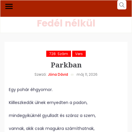
Fedél nélkül
728. Szám
Vers
Parkban
Szerző:
Jóna Dávid
máj 11, 2026
Egy pohár éhgyomor.
Kiilleszkedők ülnek ernyedten a padon,
mindegyiküknél gyulladt és száraz a szem,
vannak, akik csak magukra számíthatnak,