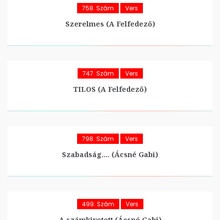
758. Szám
Vers
Szerelmes (A Felfedező)
747. Szám
Vers
TILOS (A Felfedező)
798. Szám
Vers
Szabadság…. (Ácsné Gabi)
499. Szám
Vers
A számkivetett (Ácsné Gabi)