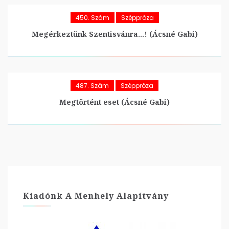
450. Szám
Széppróza
Megérkeztünk Szentisvánra…! (Ácsné Gabi)
487. Szám
Széppróza
Megtörtént eset (Ácsné Gabi)
Kiadónk A Menhely Alapítvány