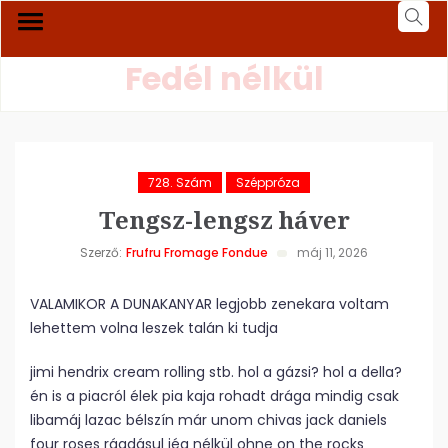
Fedél nélkül
728. Szám
Széppróza
Tengsz-lengsz háver
Szerző:
Frufru Fromage Fondue
máj 11, 2026
VALAMIKOR A DUNAKANYAR legjobb zenekara voltam
lehettem volna leszek talán ki tudja
jimi hendrix cream rolling stb. hol a gázsi? hol a della?
én is a piacról élek pia kaja rohadt drága mindig csak
libamáj lazac bélszín már unom chivas jack daniels
four roses ráadásul jég nélkül ohne on the rocks