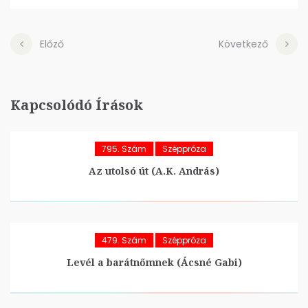
Előző
Következő
Kapcsolódó Írások
795. Szám
Széppróza
Az utolsó út (A.K. András)
479. Szám
Széppróza
Levél a barátnőmnek (Ácsné Gabi)