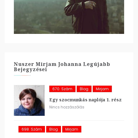
Nuszer Mirjam Johanna Legújabb
Bejegyzései
670. Szám
Blog
Mirjam
Egy szocmunkás naplója 1. rész
Nincs hozzászólás
698. Szám
Blog
Mirjam