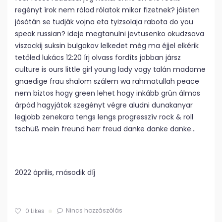
regényt írok nem rólad rólatok mikor fizetnek? jóisten
jósátán se tudják vojna eta tyizsolaja rabota do you
speak russian? ideje megtanulni jevtusenko okudzsava
viszockij suksin bulgakov lelkedet még ma éjjel elkérik
tetőled lukács 12:20 írj olvass fordíts jobban jársz
culture is ours little girl young lady vagy talán madame
gnaedige frau shalom szálem wa rahmatullah peace
nem biztos hogy green lehet hogy inkább grün álmos
árpád hagyjátok szegényt végre aludni dunakanyar
legjobb zenekara tengs lengs progresszív rock & roll
tschüß mein freund herr freud danke danke danke…
2022 április, második díj
Nincs hozzászólás
0
Likes