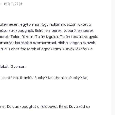
máj 11, 2026
l ütemesen, egyformán. Egy hullámhosszon lüktet a
ősarkak kopognak. Balról emberek. Jobbról emberek.
k. Talán fázom. Talán izgulok. Talán feszült vagyok.
 Ismerőst keresek a szememmel, hiába. Idegen szavak
llal. Fehér fogsorok villognak rám. Kurvák lökdösik a
Sokat. Gyorsan.
! Joint? No, thank’s! Fucky? No, thank’s! Sucky? No,
k el. Koldus kopogtat a falábával. Én el. Kavalkád az