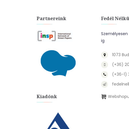
Partnereink
Fedél Nélkü
Személyesen a
ig
1073 Bud
(+36) 2
(+36-1)
fedelnel
Kiadónk
Webshopu