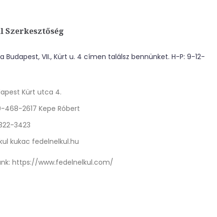
l Szerkesztőség
 Budapest, VII., Kürt u. 4 címen találsz bennünket. H-P: 9-12-
apest Kürt utca 4.
0-468-2617 Kepe Róbert
 322-3423
kul kukac fedelnelkul.hu
nk:
https://www.fedelnelkul.com/