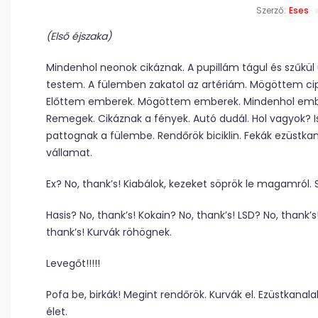
Szerző:
Eses
(Első éjszaka)
Mindenhol neonok cikáznak. A pupillám tágul és szűkü
testem. A fülemben zakatol az artériám. Mögöttem cip
Előttem emberek. Mögöttem emberek. Mindenhol embere
Remegek. Cikáznak a fények. Autó dudál. Hol vagyok?
pattognak a fülembe. Rendőrök biciklin. Fekák ezüstkaná
vállamat.
Ex? No, thank’s! Kiabálok, kezeket söprök le magamról. 
Hasis? No, thank’s! Kokain? No, thank’s! LSD? No, thank’s
thank’s! Kurvák röhögnek.
Levegőt!!!!!
Pofa be, birkák! Megint rendőrök. Kurvák el. Ezüstkanala
élet.