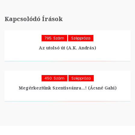
Kapcsolódó Írások
795. Szám
Széppróza
Az utolsó út (A.K. András)
450. Szám
Széppróza
Megérkeztünk Szentisvánra…! (Ácsné Gabi)