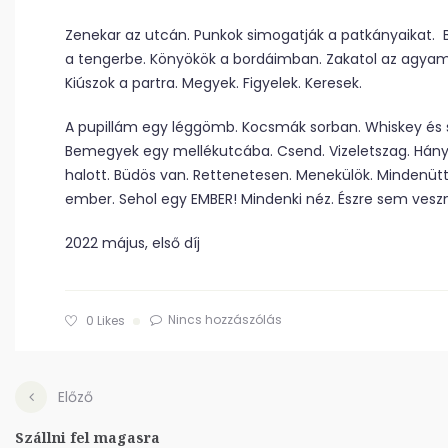
Zenekar az utcán. Punkok simogatják a patkányaikat. Bi
a tengerbe. Könyökök a bordáimban. Zakatol az agyam. 
Kiúszok a partra. Megyek. Figyelek. Keresek.
A pupillám egy léggömb. Kocsmák sorban. Whiskey és s
Bemegyek egy mellékutcába. Csend. Vizeletszag. Hányá
halott. Büdös van. Rettenetesen. Menekülök. Mindenütt
ember. Sehol egy EMBER! Mindenki néz. Észre sem veszn
2022 május, első díj
Nincs hozzászólás
0
Likes
Előző
Szállni fel magasra