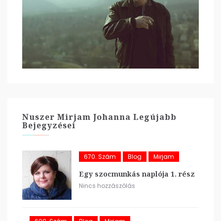
Nuszer Mirjam Johanna Legújabb
Bejegyzései
670. Szám
Blog
Mirjam
Egy szocmunkás naplója 1. rész
Nincs hozzászólás