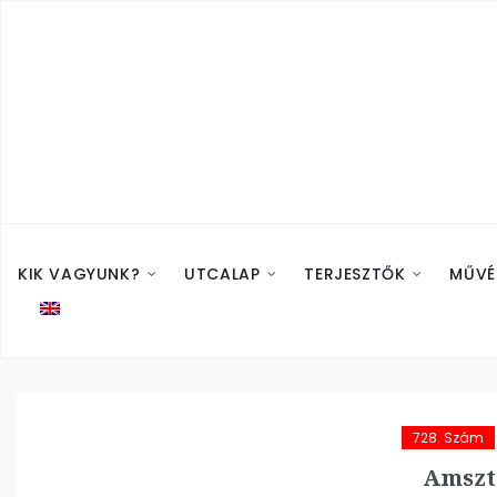
KIK VAGYUNK?
UTCALAP
TERJESZTŐK
MŰVÉ
728. Szám
Amszt