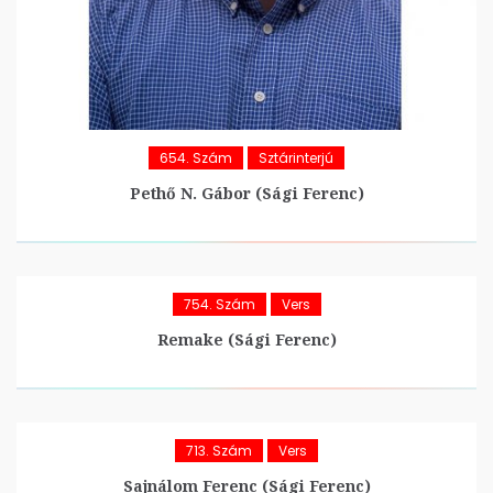
654. Szám
Sztárinterjú
Pethő N. Gábor (Sági Ferenc)
754. Szám
Vers
Remake (Sági Ferenc)
713. Szám
Vers
Sajnálom Ferenc (Sági Ferenc)