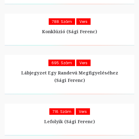
788. Szám
Vers
Konklúzió (Sági Ferenc)
695. Szám
Vers
Lábjegyzet Egy Randevú Megfigyeléséhez
(Sági Ferenc)
716. Szám
Vers
Lefolyik (Sági Ferenc)