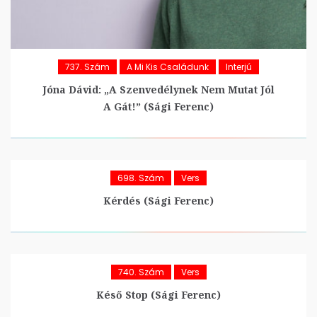
737. Szám
A Mi Kis Családunk
Interjú
Jóna Dávid: „A Szenvedélynek Nem Mutat Jól
A Gát!” (Sági Ferenc)
698. Szám
Vers
Kérdés (Sági Ferenc)
740. Szám
Vers
Késő Stop (Sági Ferenc)