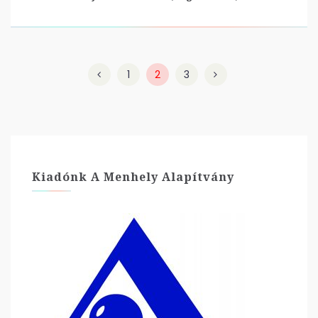
1
2
3
Kiadónk A Menhely Alapítvány