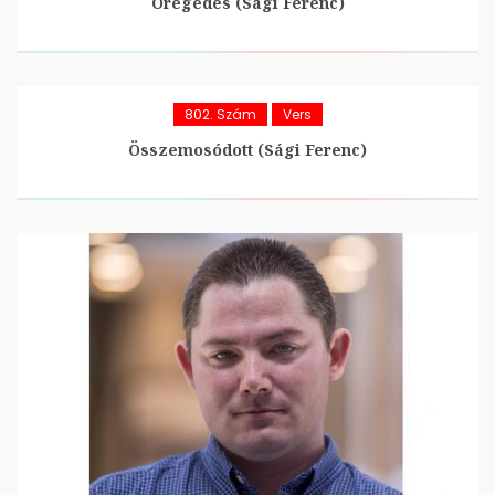
Öregedés (Sági Ferenc)
802. Szám
Vers
Összemosódott (Sági Ferenc)