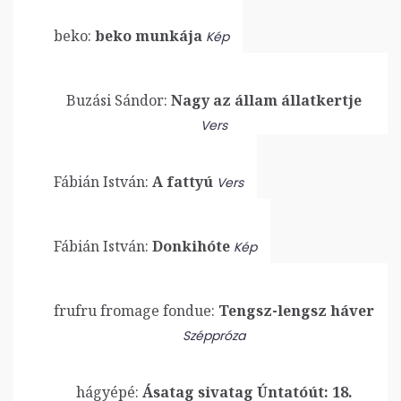
beko:
beko munkája
Kép
Buzási Sándor:
Nagy az állam állatkertje
Vers
Fábián István:
A fattyú
Vers
Fábián István:
Donkihóte
Kép
frufru fromage fondue:
Tengsz-lengsz háver
Széppróza
hágyépé:
Ásatag sivatag Úntatóút: 18.