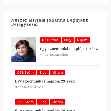
Nuszer Mirjam Johanna Legújabb
Bejegyzései
670. Szám
Blog
Mirjam
Egy szocmunkás naplója 1. rész
Nincs hozzászólás
698. Szám
Blog
Mirjam
Egy szocmunkás naplója 29. rész
Nincs hozzászólás
699. Szám
Blog
Mirjam
Egy szocmunkás naplója 30. rész