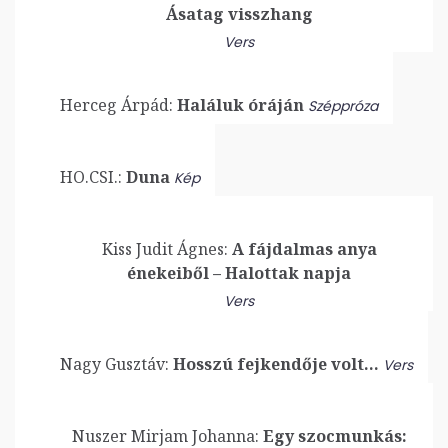
Ásatag visszhang
Vers
Herceg Árpád:
Haláluk óráján
Széppróza
HO.CSI.:
Duna
Kép
Kiss Judit Ágnes:
A fájdalmas anya
énekeiből – Halottak napja
Vers
Nagy Gusztáv:
Hosszú fejkendője volt…
Vers
Nuszer Mirjam Johanna:
Egy szocmunkás: