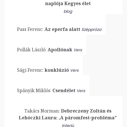
naplója Kegyes élet
blog
Pass Ferenc:
Az eperfa alatt
Széppróza
Pollák László:
Apollónak
Vers
Sági Ferenc:
konklúzió
Vers
Spányik Miklós:
Csendélet
Vers
Takács Norman:
Debreczeny Zoltán és
Lehóczki Laura: ,A páromfest-probléma”
Interjú