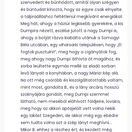
szenvedett és bűnhődött, amitől olyan szégyen
és bűntudat kínozta, hogy az egyre csak elnyelte
a talpraálláshoz feltétlenül megkívánt energiákat.
Meg hát, ahogy a háziúr legkisebb gyerekére, a kis
Dumpira nézett, eszébe jutott a nagy Dumpi is,
ahogy a botját rázva kiabálta utánuk a Somogyi
Béla utcában, egy viharsarki településen, hogy „El
fogtok pusztulni!”, meg hogy a cigányátok fog,
meg ahogy nagy Dumpi áthívta őt magához, és
sorba leültette egymás mellé az eladó sorban
levő lányait a konyhában, a nagy Mária-kép alá.
Na ott még csóróbb és kiszolgáltatottabb voltam,
mint most, gondolta B., és a lány arcára, hosszú
szoknyájára gondolt, meg Dumpi szemmel
látható, nem meséből előhívott földjeire, lovaira,
meg hogy az akkori apósjelölt vett volna nekik
egy lakást Szegeden, de akkor még egy ebédre
sem tudta volna azt a szép lányt meghívni…
Mikor B. ehhez a részhez ért, és kezdett még