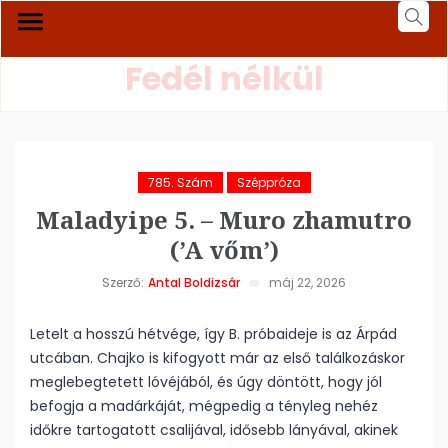
Fedél nélkül
785. Szám
Széppróza
Maladyipe 5. – Muro zhamutro
(’A vőm’)
Szerző:
Antal Boldizsár
máj 22, 2026
Letelt a hosszú hétvége, így B. próbaideje is az Árpád
utcában. Chajko is kifogyott már az első találkozáskor
meglebegtetett lóvéjából, és úgy döntött, hogy jól
befogja a madárkáját, mégpedig a tényleg nehéz
időkre tartogatott csalijával, idősebb lányával, akinek