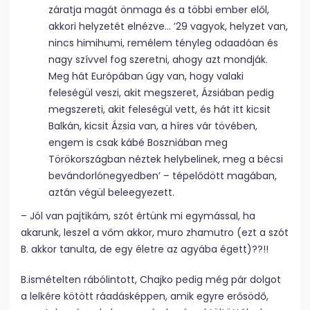
záratja magát önmaga és a többi ember elől,
akkori helyzetét elnézve… ’29 vagyok, helyzet van,
nincs himihumi, remélem tényleg odaadóan és
nagy szívvel fog szeretni, ahogy azt mondják.
Meg hát Európában úgy van, hogy valaki
feleségül veszi, akit megszeret, Ázsiában pedig
megszereti, akit feleségül vett, és hát itt kicsit
Balkán, kicsit Ázsia van, a híres vár tövében,
engem is csak kábé Boszniában meg
Törökországban néztek helybelinek, meg a bécsi
bevándorlónegyedben’ – tépelődött magában,
aztán végül beleegyezett.
– Jól van pajtikám, szót értünk mi egymással, ha
akarunk, leszel a vőm akkor, muro zhamutro (ezt a szót
B. akkor tanulta, de egy életre az agyába égett)??!!
B.ismételten rábólintott, Chajko pedig még pár dolgot
a lelkére kötött ráadásképpen, amik egyre erősödő,