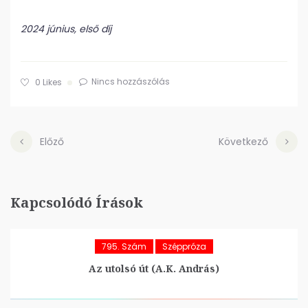
2024 június, első díj
Nincs hozzászólás
0
Likes
Előző
Következő
Kapcsolódó Írások
795. Szám
Széppróza
Az utolsó út (A.K. András)