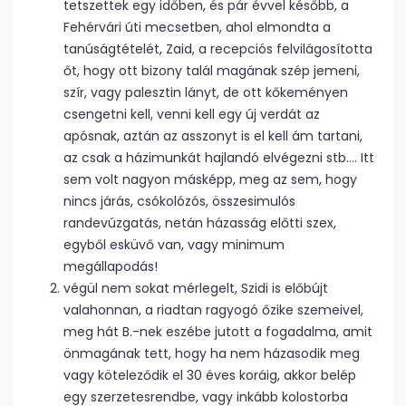
tetszettek egy időben, és pár évvel később, a
Fehérvári úti mecsetben, ahol elmondta a
tanúságtételét, Zaid, a recepciós felvilágosította
őt, hogy ott bizony talál magának szép jemeni,
szír, vagy palesztin lányt, de ott kőkeményen
csengetni kell, venni kell egy új verdát az
apósnak, aztán az asszonyt is el kell ám tartani,
az csak a házimunkát hajlandó elvégezni stb…. Itt
sem volt nagyon másképp, meg az sem, hogy
nincs járás, csókolózós, összesimulós
randevúzgatás, netán házasság előtti szex,
egyből esküvő van, vagy minimum
megállapodás!
végül nem sokat mérlegelt, Szidi is előbújt
valahonnan, a riadtan ragyogó őzike szemeivel,
meg hát B.-nek eszébe jutott a fogadalma, amit
önmagának tett, hogy ha nem házasodik meg
vagy köteleződik el 30 éves koráig, akkor belép
egy szerzetesrendbe, vagy inkább kolostorba