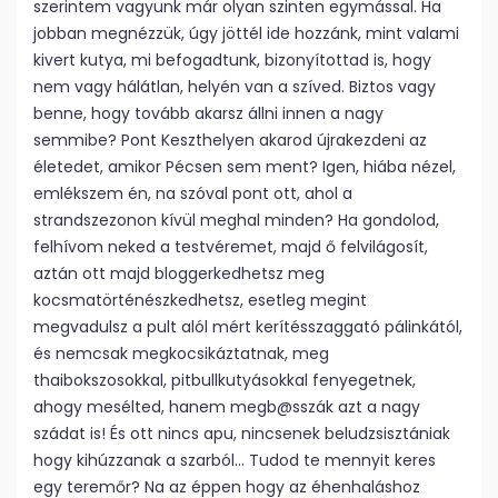
szerintem vagyunk már olyan szinten egymással. Ha
jobban megnézzük, úgy jöttél ide hozzánk, mint valami
kivert kutya, mi befogadtunk, bizonyítottad is, hogy
nem vagy hálátlan, helyén van a szíved. Biztos vagy
benne, hogy tovább akarsz állni innen a nagy
semmibe? Pont Keszthelyen akarod újrakezdeni az
életedet, amikor Pécsen sem ment? Igen, hiába nézel,
emlékszem én, na szóval pont ott, ahol a
strandszezonon kívül meghal minden? Ha gondolod,
felhívom neked a testvéremet, majd ő felvilágosít,
aztán ott majd bloggerkedhetsz meg
kocsmatörténészkedhetsz, esetleg megint
megvadulsz a pult alól mért kerítésszaggató pálinkától,
és nemcsak megkocsikáztatnak, meg
thaibokszosokkal, pitbullkutyásokkal fenyegetnek,
ahogy mesélted, hanem megb@sszák azt a nagy
szádat is! És ott nincs apu, nincsenek beludzsisztániak
hogy kihúzzanak a szarból… Tudod te mennyit keres
egy teremőr? Na az éppen hogy az éhenhaláshoz