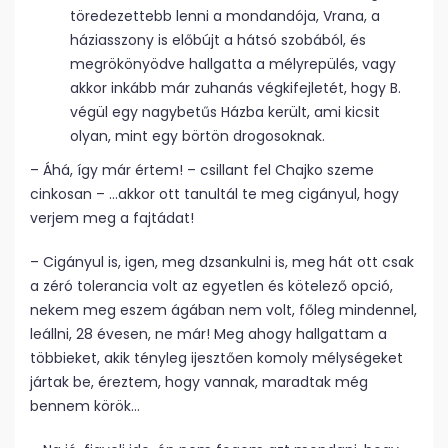
töredezettebb lenni a mondandója, Vrana, a
háziasszony is előbújt a hátsó szobából, és
megrökönyödve hallgatta a mélyrepülés, vagy
akkor inkább már zuhanás végkifejletét, hogy B.
végül egy nagybetűs Házba került, ami kicsit
olyan, mint egy börtön drogosoknak.
– Áhá, így már értem! – csillant fel Chajko szeme
cinkosan – …akkor ott tanultál te meg cigányul, hogy
verjem meg a fajtádat!
– Cigányul is, igen, meg dzsankulni is, meg hát ott csak
a zéró tolerancia volt az egyetlen és kötelező opció,
nekem meg eszem ágában nem volt, főleg mindennel,
leállni, 28 évesen, ne már! Meg ahogy hallgattam a
többieket, akik tényleg ijesztően komoly mélységeket
jártak be, éreztem, hogy vannak, maradtak még
bennem körök…