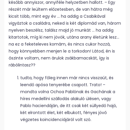
később annyiszor, annyiféle helyzetben hallott. – Egy
részét már leültem előzetesben, de van hátra még
kicsit több, mint egy év … ha addig a Csabikával
vigyáztok a családra, neked is két diplomád van, három
nyelven beszélsz, találsz majd jó munkát … ha addig
kitartotok, míg ki nem jövök, utána arany életünk lesz…
na ez a feketeleves komám, és nincs cukor hozzá,
hogy könnyebben menjen le a torkodon! Látod, én is
őszinte voltam, nem árulok zsákbamacskát, így is
rábólintasz??
tudta, hogy főleg innen már nincs visszaút, és
leendő apósa tenyerébe csapott. Trato! –
mondta volna Ochoa Pablónak és Gachának a
híres medellíni szállodás alakuló ülésen, vagy
Pablo haciendáján, de itt csak két süllyedő hajó,
két elrontott élet, két elbukott, fényes jövő
végzetes koincidenciájáról volt szó.