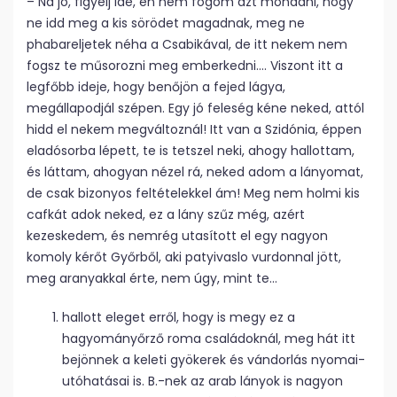
– Na jó, figyelj ide, én nem fogom azt mondani, hogy
ne idd meg a kis sörödet magadnak, meg ne
phabareljetek néha a Csabikával, de itt nekem nem
fogsz te műsorozni meg emberkedni…. Viszont itt a
legfőbb ideje, hogy benőjön a fejed lágya,
megállapodjál szépen. Egy jó feleség kéne neked, attól
hidd el nekem megváltoznál! Itt van a Szidónia, éppen
eladósorba lépett, te is tetszel neki, ahogy hallottam,
és láttam, ahogyan nézel rá, neked adom a lányomat,
de csak bizonyos feltételekkel ám! Meg nem holmi kis
cafkát adok neked, ez a lány szűz még, azért
kezeskedem, és nemrég utasított el egy nagyon
komoly kérőt Győrből, aki patyivaslo vurdonnal jött,
meg aranyakkal érte, nem úgy, mint te…
hallott eleget erről, hogy is megy ez a
hagyományőrző roma családoknál, meg hát itt
bejönnek a keleti gyökerek és vándorlás nyomai-
utóhatásai is. B.-nek az arab lányok is nagyon