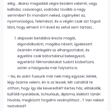
elég… Akarsz magaddal végre kezdeni valamit, vagy
kallódsz, csavarogsz, sodródsz tovább a nagy
semmibe? Én mondom neked, cigányélet az,
nyomorúságos, felemészt, és a végén csak azt fogod
látni, hogy elment X+1 éved és sehol sem tartasz…
alaposan betalálva érezte magát,
elgondolkodott, magába nézett, igyekezett
őszintén mérlegelni az elhangzottakat, és
egyelőre csak bátortalanul beleegyező,
egyetértő félmondatokat tudott közbefűzni,
aztán a házigazda már folytatta is:
– Na, és azért fussunk már neki még egyszer, kérlek,
légy őszinte velem, én is az leszek: Mit csináltál te
otthon, hogy így ide keveredtél? Kertes ház, elitiskolák,
külföldi nyaralások, Schiurlaub, diploma, kisiklott tanári
hivatás, megbízott forgalmi vezénylőtiszt….? Van neked
testvéred?