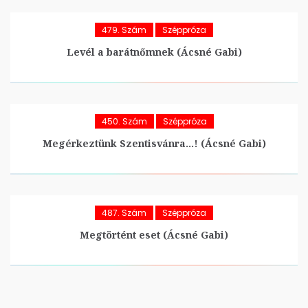
479. Szám
Széppróza
Levél a barátnőmnek (Ácsné Gabi)
450. Szám
Széppróza
Megérkeztünk Szentisvánra…! (Ácsné Gabi)
487. Szám
Széppróza
Megtörtént eset (Ácsné Gabi)