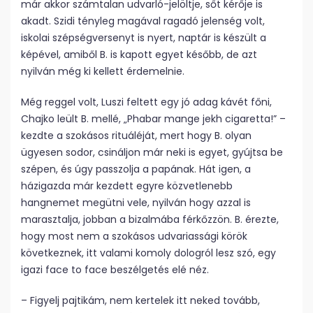
már akkor számtalan udvarló-jelöltje, sőt kérője is
akadt. Szidi tényleg magával ragadó jelenség volt,
iskolai szépségversenyt is nyert, naptár is készült a
képével, amiből B. is kapott egyet később, de azt
nyilván még ki kellett érdemelnie.
Még reggel volt, Luszi feltett egy jó adag kávét főni,
Chajko leült B. mellé, „Phabar mange jekh cigaretta!” –
kezdte a szokásos rituáléját, mert hogy B. olyan
ügyesen sodor, csináljon már neki is egyet, gyújtsa be
szépen, és úgy passzolja a papának. Hát igen, a
házigazda már kezdett egyre közvetlenebb
hangnemet megütni vele, nyilván hogy azzal is
marasztalja, jobban a bizalmába férkőzzön. B. érezte,
hogy most nem a szokásos udvariassági körök
következnek, itt valami komoly dologról lesz szó, egy
igazi face to face beszélgetés elé néz.
– Figyelj pajtikám, nem kertelek itt neked tovább,