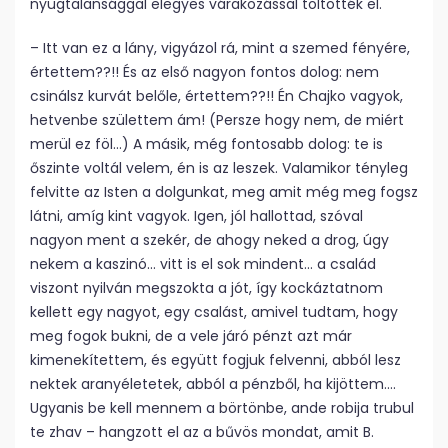
nyugtalansággal elegyes várakozással töltötték el.
– Itt van ez a lány, vigyázol rá, mint a szemed fényére,
értettem??!! És az első nagyon fontos dolog: nem
csinálsz kurvát belőle, értettem??!! Én Chajko vagyok,
hetvenbe születtem ám! (Persze hogy nem, de miért
merül ez föl…) A másik, még fontosabb dolog: te is
őszinte voltál velem, én is az leszek. Valamikor tényleg
felvitte az Isten a dolgunkat, meg amit még meg fogsz
látni, amíg kint vagyok. Igen, jól hallottad, szóval
nagyon ment a szekér, de ahogy neked a drog, úgy
nekem a kaszinó… vitt is el sok mindent… a család
viszont nyilván megszokta a jót, így kockáztatnom
kellett egy nagyot, egy csalást, amivel tudtam, hogy
meg fogok bukni, de a vele járó pénzt azt már
kimenekítettem, és együtt fogjuk felvenni, abból lesz
nektek aranyéletetek, abból a pénzből, ha kijöttem….
Ugyanis be kell mennem a börtönbe, ande robija trubul
te zhav – hangzott el az a bűvös mondat, amit B.