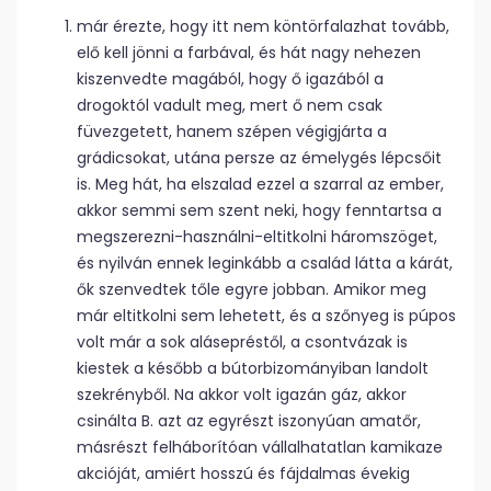
már érezte, hogy itt nem köntörfalazhat tovább,
elő kell jönni a farbával, és hát nagy nehezen
kiszenvedte magából, hogy ő igazából a
drogoktól vadult meg, mert ő nem csak
füvezgetett, hanem szépen végigjárta a
grádicsokat, utána persze az émelygés lépcsőit
is. Meg hát, ha elszalad ezzel a szarral az ember,
akkor semmi sem szent neki, hogy fenntartsa a
megszerezni-használni-eltitkolni háromszöget,
és nyilván ennek leginkább a család látta a kárát,
ők szenvedtek tőle egyre jobban. Amikor meg
már eltitkolni sem lehetett, és a szőnyeg is púpos
volt már a sok alásepréstől, a csontvázak is
kiestek a később a bútorbizományiban landolt
szekrényből. Na akkor volt igazán gáz, akkor
csinálta B. azt az egyrészt iszonyúan amatőr,
másrészt felháborítóan vállalhatatlan kamikaze
akcióját, amiért hosszú és fájdalmas évekig