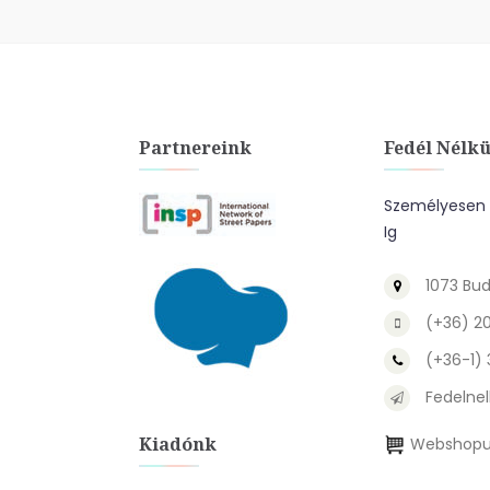
Partnereink
Fedél Nélkü
Személyesen A
Ig
1073 Bud
(+36) 2
(+36-1)
Fedelnel
Kiadónk
Webshopu