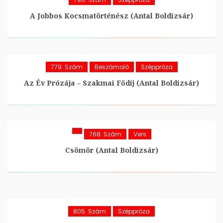
A Jobbos Kocsmatörténész (Antal Boldizsár)
779. Szám
Beszámoló
Széppróza
Az Év Prózája – Szakmai Fődíj (Antal Boldizsár)
768. Szám
Vers
Csömör (Antal Boldizsár)
805. Szám
Széppróza