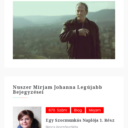
Nuszer Mirjam Johanna Legújabb
Bejegyzései
670. Szám
Blog
Mirjam
Egy Szocmunkás Naplója 1. Rész
Nincs Hozzászólás