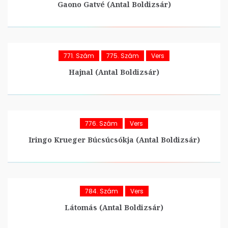
Gaono Gatvé (Antal Boldizsár)
771. Szám
775. Szám
Vers
Hajnal (Antal Boldizsár)
776. Szám
Vers
Iringo Krueger Búcsúcsókja (Antal Boldizsár)
784. Szám
Vers
Látomás (Antal Boldizsár)