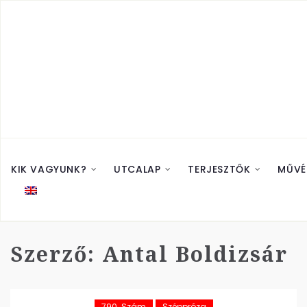
KIK VAGYUNK?
UTCALAP
TERJESZTŐK
MŰVÉ
Szerző:
Antal Boldizsár
790. Szám
Széppróza