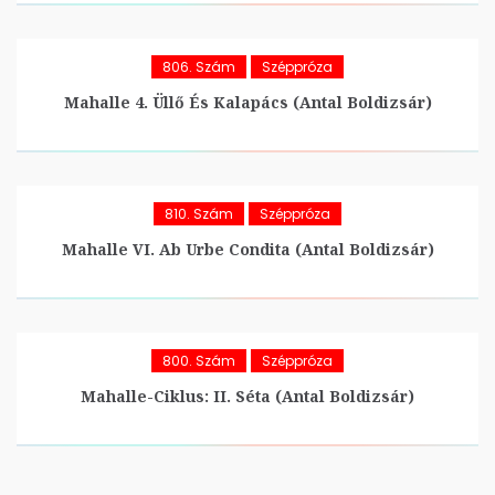
806. Szám
Széppróza
Mahalle 4. Üllő És Kalapács (Antal Boldizsár)
810. Szám
Széppróza
Mahalle VI. Ab Urbe Condita (Antal Boldizsár)
800. Szám
Széppróza
Mahalle-Ciklus: II. Séta (Antal Boldizsár)