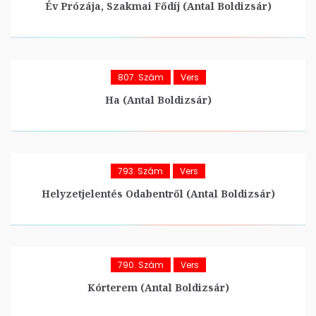
Év Prózája, Szakmai Fődíj (Antal Boldizsár)
807. Szám
Vers
Ha (Antal Boldizsár)
793. Szám
Vers
Helyzetjelentés Odabentről (Antal Boldizsár)
790. Szám
Vers
Kórterem (Antal Boldizsár)