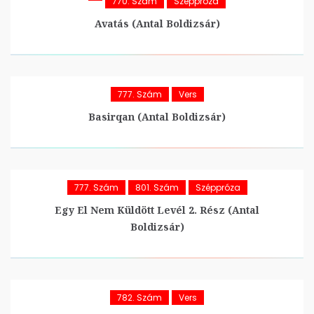
770. Szám
Széppróza
Avatás (Antal Boldizsár)
777. Szám
Vers
Basirqan (Antal Boldizsár)
777. Szám
801. Szám
Széppróza
Egy El Nem Küldött Levél 2. Rész (Antal
Boldizsár)
782. Szám
Vers