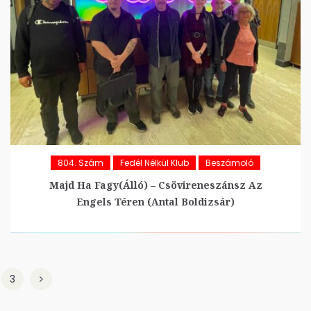
804. Szám
Fedél Nélkül Klub
Beszámoló
Majd Ha Fagy(álló) – Csövireneszánsz Az
Engels Téren (Antal Boldizsár)
3