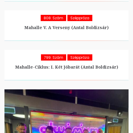
808. Szám
Széppróza
Mahalle V. A Verseny (Antal Boldizsár)
799. Szám
Széppróza
Mahalle-Ciklus: I. Két Jóbarát (Antal Boldizsár)