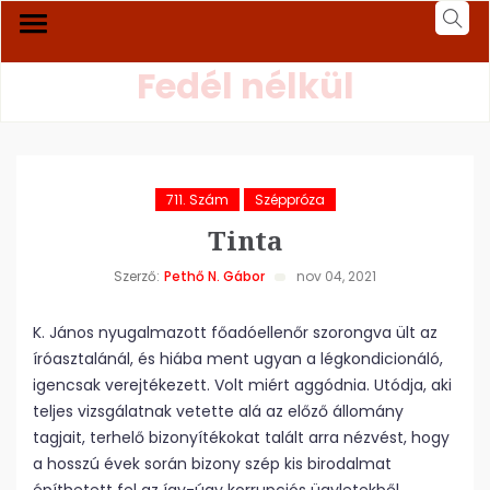
Fedél nélkül
711. Szám
Széppróza
Tinta
Szerző:
Pethő N. Gábor
nov 04, 2021
K. János nyugalmazott főadóellenőr szorongva ült az
íróasztalánál, és hiába ment ugyan a légkondicionáló,
igencsak verejtékezett. Volt miért aggódnia. Utódja, aki
teljes vizsgálatnak vetette alá az előző állomány
tagjait, terhelő bizonyítékokat talált arra nézvést, hogy
a hosszú évek során bizony szép kis birodalmat