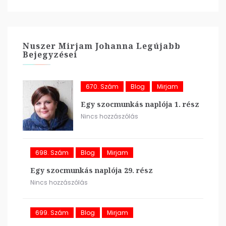
Nuszer Mirjam Johanna Legújabb
Bejegyzései
670. Szám
Blog
Mirjam
Egy szocmunkás naplója 1. rész
Nincs hozzászólás
698. Szám
Blog
Mirjam
Egy szocmunkás naplója 29. rész
Nincs hozzászólás
699. Szám
Blog
Mirjam