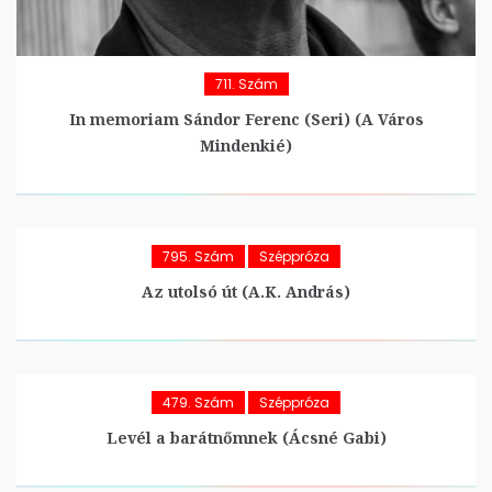
711. Szám
In memoriam Sándor Ferenc (Seri) (A Város
Mindenkié)
795. Szám
Széppróza
Az utolsó út (A.K. András)
479. Szám
Széppróza
Levél a barátnőmnek (Ácsné Gabi)