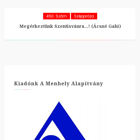
450. Szám
Széppróza
Megérkeztünk Szentisvánra…! (Ácsné Gabi)
Kiadónk A Menhely Alapítvány