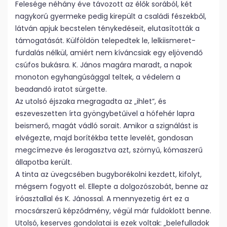
Felesége néhány éve távozott az élők sorából, két
nagykorú gyermeke pedig kirepült a családi fészekből,
látván apjuk becstelen ténykedéseit, elutasították a
támogatását. Külföldön telepedtek le, lelkiismeret-
furdalás nélkül, amiért nem kíváncsiak egy eljövendő
csúfos bukásra. K. János magára maradt, a napok
monoton egyhangúsággal teltek, a védelem a
beadandó iratot sürgette.
Az utolsó éjszaka megragadta az „ihlet”, és
eszeveszetten írta gyöngybetűivel a hófehér lapra
beismerő, magát vádló sorait. Amikor a szignálást is
elvégezte, majd borítékba tette levelét, gondosan
megcímezve és leragasztva azt, szörnyű, kómaszerű
állapotba került.
A tinta az üvegcsében bugyborékolni kezdett, kifolyt,
mégsem fogyott el. Ellepte a dolgozószobát, benne az
íróasztallal és K. Jánossal. A mennyezetig ért ez a
mocsárszerű képződmény, végül már fuldoklott benne.
Utolsó, keserves gondolatai is ezek voltak: „belefulladok