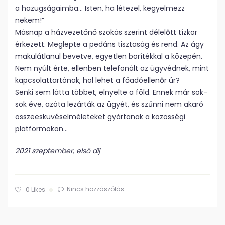
a hazugságaimba… Isten, ha létezel, kegyelmezz
nekem!”
Másnap a házvezetőnő szokás szerint délelőtt tízkor
érkezett. Meglepte a pedáns tisztaság és rend. Az ágy
makulátlanul bevetve, egyetlen borítékkal a közepén.
Nem nyúlt érte, ellenben telefonált az ügyvédnek, mint
kapcsolattartónak, hol lehet a főadóellenőr úr?
Senki sem látta többet, elnyelte a föld. Ennek már sok-
sok éve, azóta lezárták az ügyét, és szűnni nem akaró
összeesküvéselméleteket gyártanak a közösségi
platformokon…
2021 szeptember, első díj
Nincs hozzászólás
0
Likes