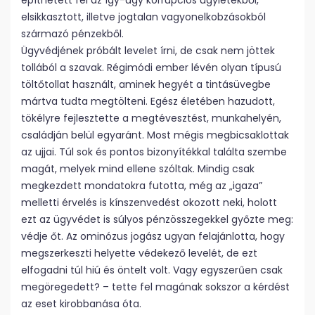
építhetett fel az így-úgy korrupciós ügyletekből,
elsikkasztott, illetve jogtalan vagyonelkobzásokból
származó pénzekből.
Ügyvédjének próbált levelet írni, de csak nem jöttek
tollából a szavak. Régimódi ember lévén olyan típusú
töltőtollat használt, aminek hegyét a tintásüvegbe
mártva tudta megtölteni. Egész életében hazudott,
tökélyre fejlesztette a megtévesztést, munkahelyén,
családján belül egyaránt. Most mégis megbicsaklottak
az ujjai. Túl sok és pontos bizonyítékkal találta szembe
magát, melyek mind ellene szóltak. Mindig csak
megkezdett mondatokra futotta, még az „igaza”
melletti érvelés is kínszenvedést okozott neki, holott
ezt az ügyvédet is súlyos pénzösszegekkel győzte meg:
védje őt. Az ominózus jogász ugyan felajánlotta, hogy
megszerkeszti helyette védekező levelét, de ezt
elfogadni túl hiú és öntelt volt. Vagy egyszerűen csak
megöregedett? – tette fel magának sokszor a kérdést
az eset kirobbanása óta.