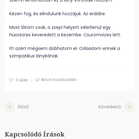
Szemmel láthatóan ez a lány vonzódik hozzám.
Kézen fog, és elindulunk hozzájuk. Az erdőbe.
Most látom csak, a zsepi helyett véletlenül egy
húszezres keveredett a kezembe. Csuromvizes lett.
Itt azért mégsem dobhatom el. Odaadom ennek a
szimpatikus lánykának.
Nincs hozzászólás
0
Likes
Előző
Következő
Kapcsolódó Írások