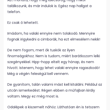
Azt mondta, hogy még idecsörög, hogy mikor
találkozunk, és már indulok is. Egész nap hallgat a
telefon.
Ez csak ő lehetett.
Imádom, ha valaki ennyire nem tolakodó. Mennyire
fognak irigykedni a cimborák, ha ezt elmesélem nekik!
De nem fogom, mert ők tuskók az ilyen
finomságokhoz. Nem is tudom, miért barátkozom lelki
szegényekkel. Hipp-hopp eltelt egy hónap, és nem
hívott. Istenem, hogy lehet valaki ennyire ragaszkodó!
Még a végén feleségül kell vennem.
De gyanítom, talán valami mást kell kitalálni. Például az
utcán ismerkedést. Régen ebben a műfajban király
voltam. Megy ez még most is.
Odalépek a kiszemelt nőhöz. Láthatóan én is tetszem