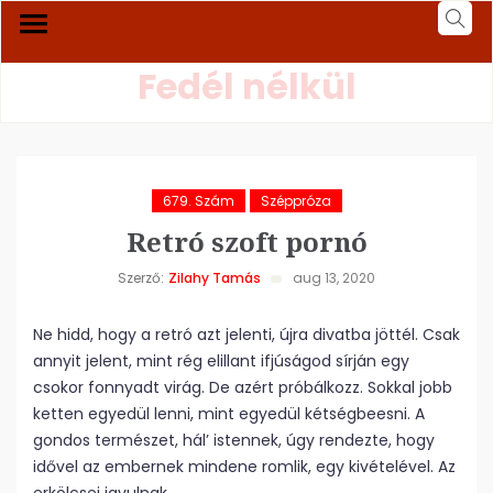
Fedél nélkül
679. Szám
Széppróza
Retró szoft pornó
Szerző:
Zilahy Tamás
aug 13, 2020
Ne hidd, hogy a retró azt jelenti, újra divatba jöttél. Csak
annyit jelent, mint rég elillant ifjúságod sírján egy
csokor fonnyadt virág. De azért próbálkozz. Sokkal jobb
ketten egyedül lenni, mint egyedül kétségbeesni. A
gondos természet, hál’ istennek, úgy rendezte, hogy
idővel az embernek mindene romlik, egy kivételével. Az