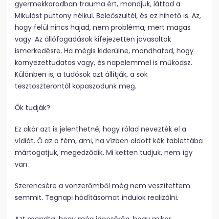
gyermekkorodban trauma ért, mondjuk, láttad a
Mikulást puttony nélkül. Beleőszültél, és ez hihető is. Az,
hogy felül nincs hajad, nem probléma, mert magas
vagy. Az állófogadások kifejezetten javasoltak
ismerkedésre. Ha mégis kiderülne, mondhatod, hogy
környezettudatos vagy, és napelemmel is működsz.
Különben is, a tudósok azt állítják, a sok
tesztoszterontól kopaszodunk meg.
Ők tudják?
Ez akár azt is jelenthetné, hogy rólad nevezték el a
vídiát. Ő az a fém, ami, ha vízben oldott kék tablettába
mártogatjuk, megedződik. Mi ketten tudjuk, nem így
van.
Szerencsére a vonzerőmből még nem veszítettem
semmit. Tegnapi hódításomat indulok realizálni.