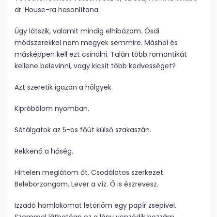
dr. House-ra hasonlítana.
Úgy látszik, valamit mindig elhibázom. Ósdi
módszerekkel nem megyek semmire. Máshol és
másképpen kell ezt csinálni. Talán több romantikát
kellene belevinni, vagy kicsit több kedvességet?
Azt szeretik igazán a hölgyek.
Kipróbálom nyomban.
Sétálgatok az 5-ös főút külső szakaszán.
Rekkenő a hőség.
Hirtelen meglátom őt. Csodálatos szerkezet.
Beleborzongom. Lever a víz. Ő is észrevesz.
Izzadó homlokomat letörlöm egy papír zsepivel.