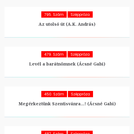
795. Szám
Széppróza
Az utolsó út (A.K. András)
479. Szám
Széppróza
Levél a barátnőmnek (Ácsné Gabi)
450. Szám
Széppróza
Megérkeztünk Szentisvánra…! (Ácsné Gabi)
487. Szám
Széppróza