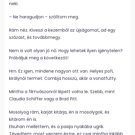
neki.
– Ne haragudjon – szólítom meg.
Rám néz. Kiveszi a kezemből az újságomat, ad egy
százast, és továbbmegy.
Nem is volt olyan jó nő. Hogy lehetek ilyen igénytelen?
Próbáljuk meg a következőt!
Hm. Ez igen, mindene nagyon ott van. Helyes pofi,
királynői termet. Combja hosszú, akár a vonatfütty.
Mintha a filmvászonról lépett volna le. Szebb, mint
Claudia Schiffer vagy a Brad Pitt.
Mosolyog rám, karját kitárja, én is mosolygok, és
kitárom én is.
Elsuhan mellettem, és a pasija nyakába ugrik.
Tévedtem; most veszem észre, ez csaj mintha inkább