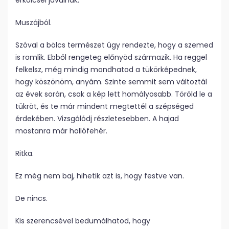
erkölcsei javulnak.
Muszájból.
Szóval a bölcs természet úgy rendezte, hogy a szemed
is romlik. Ebből rengeteg előnyöd származik. Ha reggel
felkelsz, még mindig mondhatod a tükörképednek,
hogy köszönöm, anyám. Szinte semmit sem változtál
az évek során, csak a kép lett homályosabb. Töröld le a
tükröt, és te már mindent megtettél a szépséged
érdekében. Vizsgálódj részletesebben. A hajad
mostanra már hollófehér.
Ritka.
Ez még nem baj, hihetik azt is, hogy festve van.
De nincs.
Kis szerencsével bedumálhatod, hogy