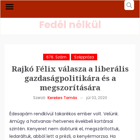
Fedél nélkül
676. Szám
Széppróza
Rajkó Félix válasza a liberális
gazdaságpolitikára és a
megszorítására
Szerző:
Kerekes Tamás
júl 02, 2020
Édesapám rendkívül takarékos ember volt. Velünk.
Amúgy a hatvanas-hetvenes évekbeli kortársai
szintén. Kenyeret nem dobtunk el, megszárítottuk,
ledaráltuk, abból lett a prézli, a kenyérmorzsa. Ha