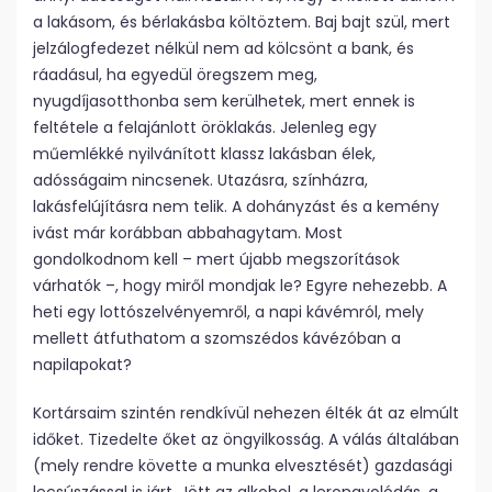
a lakásom, és bérlakásba költöztem. Baj bajt szül, mert
jelzálogfedezet nélkül nem ad kölcsönt a bank, és
ráadásul, ha egyedül öregszem meg,
nyugdíjasotthonba sem kerülhetek, mert ennek is
feltétele a felajánlott öröklakás. Jelenleg egy
műemlékké nyilvánított klassz lakásban élek,
adósságaim nincsenek. Utazásra, színházra,
lakásfelújításra nem telik. A dohányzást és a kemény
ivást már korábban abbahagytam. Most
gondolkodnom kell – mert újabb megszorítások
várhatók –, hogy miről mondjak le? Egyre nehezebb. A
heti egy lottószelvényemről, a napi kávémról, mely
mellett átfuthatom a szomszédos kávézóban a
napilapokat?
Kortársaim szintén rendkívül nehezen élték át az elmúlt
időket. Tizedelte őket az öngyilkosság. A válás általában
(mely rendre követte a munka elvesztését) gazdasági