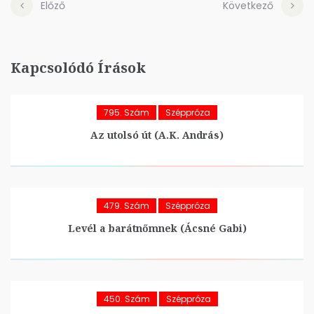
Előző
Következő
Kapcsolódó Írások
795. Szám
Széppróza
Az utolsó út (A.K. András)
479. Szám
Széppróza
Levél a barátnőmnek (Ácsné Gabi)
450. Szám
Széppróza