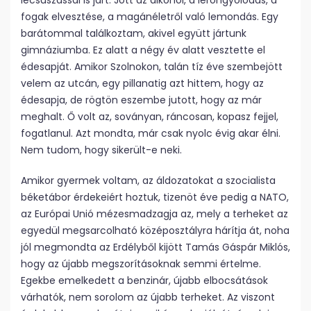
lecsúszással is járt. Jött az alkohol, a lerongyolódás, a
fogak elvesztése, a magánéletről való lemondás. Egy
barátommal találkoztam, akivel együtt jártunk
gimnáziumba. Ez alatt a négy év alatt vesztette el
édesapját. Amikor Szolnokon, talán tíz éve szembejött
velem az utcán, egy pillanatig azt hittem, hogy az
édesapja, de rögtön eszembe jutott, hogy az már
meghalt. Ő volt az, soványan, ráncosan, kopasz fejjel,
fogatlanul. Azt mondta, már csak nyolc évig akar élni.
Nem tudom, hogy sikerült-e neki.
Amikor gyermek voltam, az áldozatokat a szocialista
béketábor érdekeiért hoztuk, tizenöt éve pedig a NATO,
az Európai Unió mézesmadzagja az, mely a terheket az
egyedül megsarcolható középosztályra hárítja át, noha
jól megmondta az Erdélyből kijött Tamás Gáspár Miklós,
hogy az újabb megszorításoknak semmi értelme.
Egekbe emelkedett a benzinár, újabb elbocsátások
várhatók, nem sorolom az újabb terheket. Az viszont