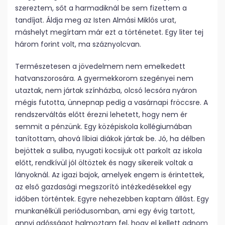
szereztem, sőt a harmadiknál be sem fizettem a
tandíjat. Áldja meg az Isten Almási Miklós urat,
máshelyt megírtam már ezt a történetet. Egy liter tej
három forint volt, ma száznyolcvan.
Természetesen a jövedelmem nem emelkedett
hatvanszorosára. A gyermekkorom szegényei nem
utaztak, nem jártak színházba, olcsó lecsóra nyáron
mégis futotta, ünnepnap pedig a vasárnapi fröccsre. A
rendszerváltás előtt érezni lehetett, hogy nem ér
semmit a pénzünk. Egy középiskola kollégiumában
tanítottam, ahová líbiai diákok jártak be. Jó, ha délben
bejöttek a suliba, nyugati kocsijuk ott parkolt az iskola
előtt, rendkívül jól öltöztek és nagy sikereik voltak a
lányoknál. Az igazi bajok, amelyek engem is érintettek,
az első gazdasági megszorító intézkedésekkel egy
időben történtek. Egyre nehezebben kaptam állást. Egy
munkanélküli periódusomban, ami egy évig tartott,
annyi adósságot halmoztam fel, hogy el kellett adnom