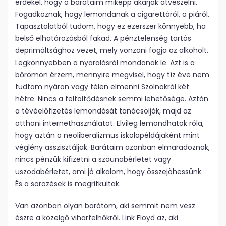
érdekel, hogy a barátaim miképp akarják átvészelni.
Fogadkoznak, hogy lemondanak a cigarettáról, a piáról.
Tapasztalatból tudom, hogy ez ezerszer könnyebb, ha
belső elhatározásból fakad. A pénztelenség tartós
deprimáltsághoz vezet, mely vonzani fogja az alkoholt.
Legkönnyebben a nyaralásról mondanak le. Azt is a
bőrömön érzem, mennyire megvisel, hogy tíz éve nem
tudtam nyáron vagy télen elmenni Szolnokról két
hétre. Nincs a feltöltődésnek semmi lehetősége. Aztán
a tévéelőfizetés lemondását tanácsolják, majd az
otthoni internethasználatot. Elvileg lemondhatok róla,
hogy aztán a neoliberalizmus iskolapéldájaként mint
véglény asszisztáljak. Barátaim azonban elmaradoznak,
nincs pénzük kifizetni a szaunabérletet vagy
uszodabérletet, ami jó alkalom, hogy összejöhessünk.
És a sörözések is megritkultak.
Van azonban olyan barátom, aki semmit nem vesz
észre a közelgő viharfelhőkről. Link Floyd az, aki