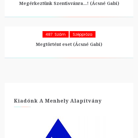
Megérkeztünk Szentisvánra…! (Ácsné Gabi)
487. Szám
Széppróza
Megtörtént eset (Ácsné Gabi)
Kiadónk A Menhely Alapítvány