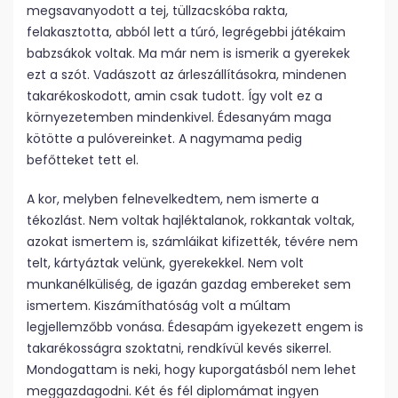
megsavanyodott a tej, tüllzacskóba rakta,
felakasztotta, abból lett a túró, legrégebbi játékaim
babzsákok voltak. Ma már nem is ismerik a gyerekek
ezt a szót. Vadászott az árleszállításokra, mindenen
takarékoskodott, amin csak tudott. Így volt ez a
környezetemben mindenkivel. Édesanyám maga
kötötte a pulóvereinket. A nagymama pedig
befőtteket tett el.
A kor, melyben felnevelkedtem, nem ismerte a
tékozlást. Nem voltak hajléktalanok, rokkantak voltak,
azokat ismertem is, számláikat kifizették, tévére nem
telt, kártyáztak velünk, gyerekekkel. Nem volt
munkanélküliség, de igazán gazdag embereket sem
ismertem. Kiszámíthatóság volt a múltam
legjellemzőbb vonása. Édesapám igyekezett engem is
takarékosságra szoktatni, rendkívül kevés sikerrel.
Mondogattam is neki, hogy kuporgatásból nem lehet
meggazdagodni. Két és fél diplomámat ingyen