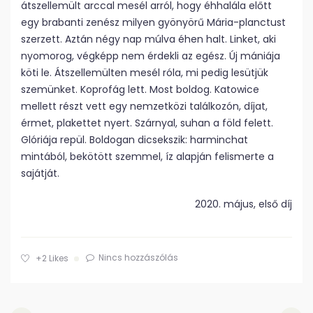
átszellemült arccal mesél arról, hogy éhhalála előtt
egy brabanti zenész milyen gyönyörű Mária-planctust
szerzett. Aztán négy nap múlva éhen halt. Linket, aki
nyomorog, végképp nem érdekli az egész. Új mániája
köti le. Átszellemülten mesél róla, mi pedig lesütjük
szemünket. Koprofág lett. Most boldog. Katowice
mellett részt vett egy nemzetközi találkozón, díjat,
érmet, plakettet nyert. Szárnyal, suhan a föld felett.
Glóriája repül. Boldogan dicsekszik: harminchat
mintából, bekötött szemmel, íz alapján felismerte a
sajátját.
2020. május, első díj
Nincs hozzászólás
+2
Likes