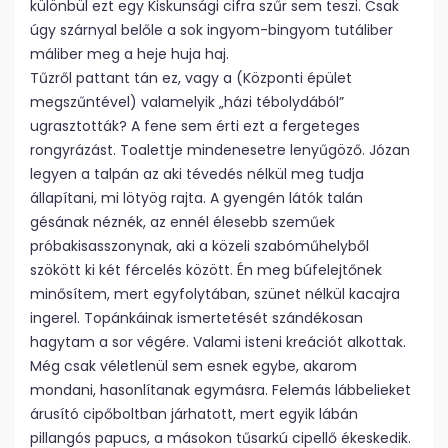
különbül ezt egy Kiskunsági cifra szűr sem teszi. Csak
úgy szárnyal belőle a sok ingyom-bingyom tutáliber
máliber meg a heje huja haj.
Tűzről pattant tán ez, vagy a (Központi épület
megszűntével) valamelyik „házi tébolydából”
ugrasztották? A fene sem érti ezt a fergeteges
rongyrázást. Toalettje mindenesetre lenyűgöző. Józan
legyen a talpán az aki tévedés nélkül meg tudja
állapítani, mi lötyög rajta. A gyengén látók talán
gésának néznék, az ennél élesebb szeműek
próbakisasszonynak, aki a közeli szabóműhelyből
szökött ki két fércelés között. Én meg búfelejtőnek
minősítem, mert egyfolytában, szünet nélkül kacajra
ingerel. Topánkáinak ismertetését szándékosan
hagytam a sor végére. Valami isteni kreációt alkottak.
Még csak véletlenül sem esnek egybe, akarom
mondani, hasonlítanak egymásra. Felemás lábbelieket
árusító cipőboltban járhatott, mert egyik lábán
pillangós papucs, a másokon tűsarkú cipellő ékeskedik.