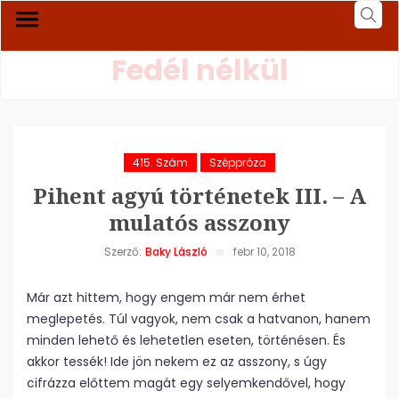
Fedél nélkül
415. Szám
Széppróza
Pihent agyú történetek III. – A
mulatós asszony
Szerző:
Baky László
febr 10, 2018
Már azt hittem, hogy engem már nem érhet
meglepetés. Túl vagyok, nem csak a hatvanon, hanem
minden lehető és lehetetlen eseten, történésen. És
akkor tessék! Ide jön nekem ez az asszony, s úgy
cifrázza előttem magát egy selyemkendővel, hogy