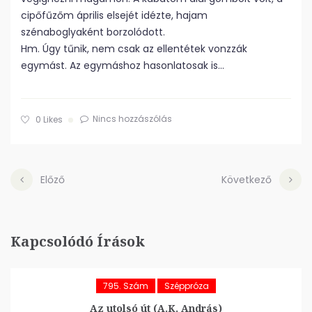
cipőfűzőm április elsejét idézte, hajam
szénaboglyaként borzolódott.
Hm. Úgy tűnik, nem csak az ellentétek vonzzák
egymást. Az egymáshoz hasonlatosak is…
Nincs hozzászólás
0
Likes
Előző
Következő
Kapcsolódó Írások
795. Szám
Széppróza
Az utolsó út (A.K. András)