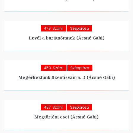
479. Szám
Széppróza
Levél a barátnőmnek (Ácsné Gabi)
450. Szám
Széppróza
Megérkeztünk Szentisvánra…! (Ácsné Gabi)
487. Szám
Széppróza
Megtörtént eset (Ácsné Gabi)