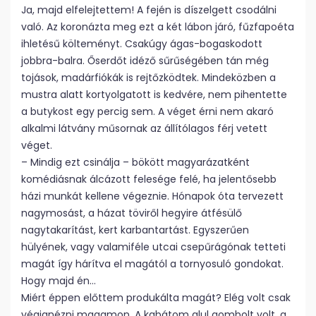
Ja, majd elfelejtettem! A fején is díszelgett csodálni
való. Az koronázta meg ezt a két lábon járó, fűzfapoéta
ihletésű költeményt. Csakúgy ágas-bogaskodott
jobbra-balra. Őserdőt idéző sűrűségében tán még
tojások, madárfiókák is rejtőzködtek. Mindeközben a
mustra alatt kortyolgatott is kedvére, nem pihentette
a butykost egy percig sem. A véget érni nem akaró
alkalmi látvány műsornak az állítólagos férj vetett
véget.
– Mindig ezt csinálja – bökött magyarázatként
komédiásnak álcázott felesége felé, ha jelentősebb
házi munkát kellene végeznie. Hónapok óta tervezett
nagymosást, a házat töviről hegyire átfésülő
nagytakarítást, kert karbantartást. Egyszerűen
hülyének, vagy valamiféle utcai csepűrágónak tetteti
magát így hárítva el magától a tornyosuló gondokat.
Hogy majd én…
Miért éppen előttem produkálta magát? Elég volt csak
végignézni magamon. A kabátom alul gombolt volt, a