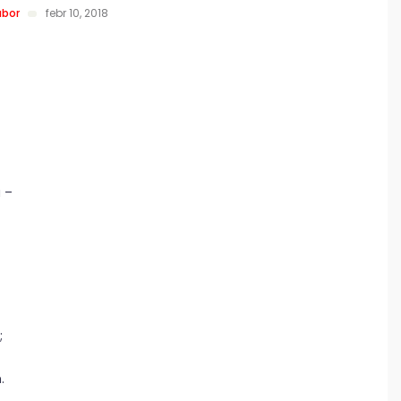
ábor
febr 10, 2018
 –
;
.