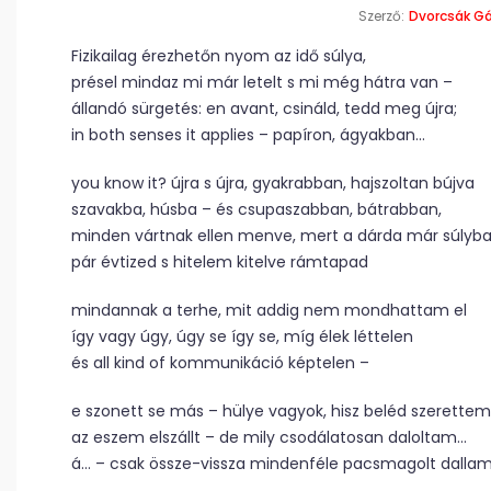
Szerző:
Dvorcsák G
Fizikailag érezhetőn nyom az idő súlya,
présel mindaz mi már letelt s mi még hátra van –
állandó sürgetés: en avant, csináld, tedd meg újra;
in both senses it applies – papíron, ágyakban…
you know it? újra s újra, gyakrabban, hajszoltan bújva
szavakba, húsba – és csupaszabban, bátrabban,
minden vártnak ellen menve, mert a dárda már súlyba
pár évtized s hitelem kitelve rámtapad
mindannak a terhe, mit addig nem mondhattam el
így vagy úgy, úgy se így se, míg élek léttelen
és all kind of kommunikáció képtelen –
e szonett se más – hülye vagyok, hisz beléd szerettem
az eszem elszállt – de mily csodálatosan daloltam…
á… – csak össze-vissza mindenféle pacsmagolt dallam