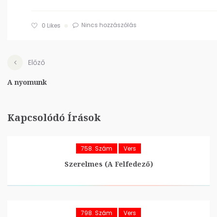
Nincs hozzászólás
0
Likes
Előző
A nyomunk
Kapcsolódó Írások
758. Szám
Vers
Szerelmes (A Felfedező)
798. Szám
Vers