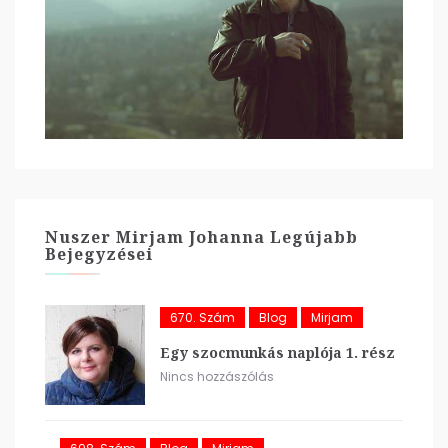
Nuszer Mirjam Johanna Legújabb
Bejegyzései
670. Szám
Blog
Mirjam
Egy szocmunkás naplója 1. rész
Nincs hozzászólás