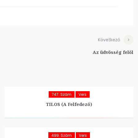
Következő
Az üdvösség felől
747. Szám
Vers
TILOS (A Felfedező)
499. Szám
Vers