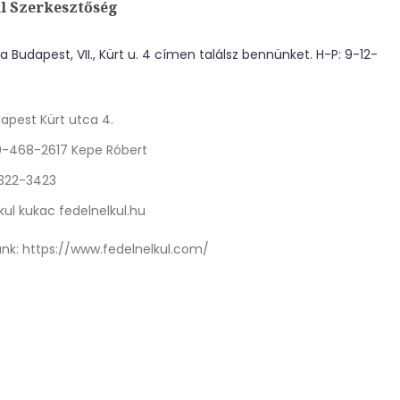
l Szerkesztőség
 Budapest, VII., Kürt u. 4 címen találsz bennünket. H-P: 9-12-
apest Kürt utca 4.
0-468-2617 Kepe Róbert
 322-3423
kul kukac fedelnelkul.hu
nk:
https://www.fedelnelkul.com/