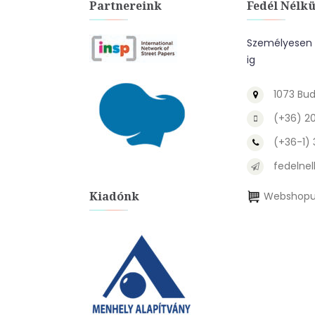
Partnereink
Fedél Nélkü
Személyesen a
ig
1073 Bud
(+36) 2
(+36-1)
fedelnel
Kiadónk
Webshopu