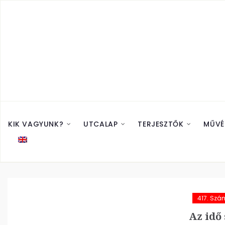
KIK VAGYUNK?
UTCALAP
TERJESZTŐK
MŰVÉ
417. Szá
Az idő 