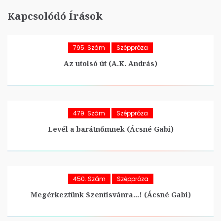
Kapcsolódó Írások
795. Szám
Széppróza
Az utolsó út (A.K. András)
479. Szám
Széppróza
Levél a barátnőmnek (Ácsné Gabi)
450. Szám
Széppróza
Megérkeztünk Szentisvánra…! (Ácsné Gabi)