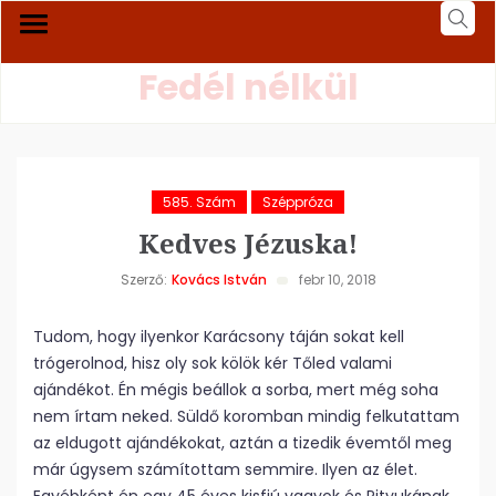
Fedél nélkül
585. Szám
Széppróza
Kedves Jézuska!
Szerző:
Kovács István
febr 10, 2018
Tudom, hogy ilyenkor Karácsony táján sokat kell
trógerolnod, hisz oly sok kölök kér Tőled valami
ajándékot. Én mégis beállok a sorba, mert még soha
nem írtam neked. Süldő koromban mindig felkutattam
az eldugott ajándékokat, aztán a tizedik évemtől meg
már úgysem számítottam semmire. Ilyen az élet.