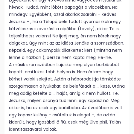
Egyébként én egy 45 éves kisfiú vagyok és Pityukának
hívnak. Tudod, mint lökött papagájt a viccekben. Na
mindegy. Egyébként, azzal akarlak zsarolni – kedves
Jézuska – , ha a Télapó bele tudott gyömöszkölni egy
kétválaszos szavazást a cipőkbe (tavaly), akkor Te is
teljesíthetsz valamit!Ne ijedj meg, én nem kérek nagy
dolgokat, úgy mint az az idióta Jenőke a szomszédban.
Képzeld, egy cakompakk állatkertet kért (mintha nem
lenne a házban ), persze nem kapta meg. He-he.
A másik szomszédban Lajoska meg olyan barbibabát
kapott, ami lukas több helyen is. Nem értem hogy
kérhet valaki selejtet. Aztán a háborodottja tömködte
szorgalmasan a lyukakat, de belefáradt a … keze. Utána
meg addig kefélte a … haját, amíg ki nem hullott. Te,
Jézuska, milyen csúnya tud lenni egy kopasz nő. Még
akkor is, ha az csak egy barbibaba. Az óvodában is volt
egy kopasz kislány – csúfoltuk is eleget –, de aztán
kiderült, hogy igazából ő fiú, csak még ülve pisil. Talán
identitászavarai voltak.