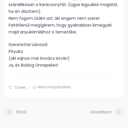
szándékosan a karácsonyfát. (úgyis kigyullad magától,
ha én díszítem)
Nem fogom útálni azt, aki engem nem szeret.
Feltétlenül megígérem, hogy gyakrabban kimegyek
majd anyukámékhoz a temetőbe.
Szeretettel üdvözöl:
Pityuka
(aki sajnos már Kovács István)
Ja, és Boldog Ünnepeket!
Nincs hozzászólás
0
Likes
Előző
Következő