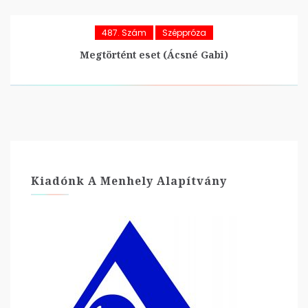
487. Szám
Széppróza
Megtörtént eset (Ácsné Gabi)
Kiadónk A Menhely Alapítvány