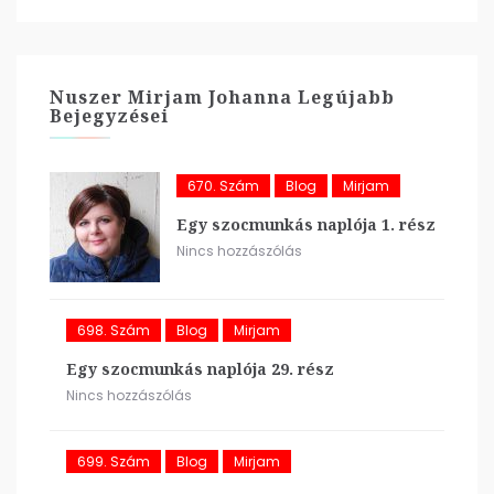
Nuszer Mirjam Johanna Legújabb
Bejegyzései
670. Szám
Blog
Mirjam
Egy szocmunkás naplója 1. rész
Nincs hozzászólás
698. Szám
Blog
Mirjam
Egy szocmunkás naplója 29. rész
Nincs hozzászólás
699. Szám
Blog
Mirjam