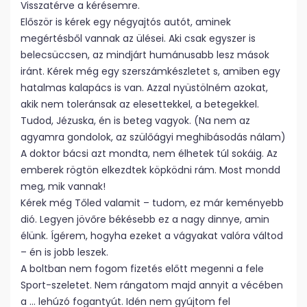
Visszatérve a kérésemre.
Először is kérek egy négyajtós autót, aminek
megértésből vannak az ülései. Aki csak egyszer is
belecsüccsen, az mindjárt humánusabb lesz mások
iránt. Kérek még egy szerszámkészletet s, amiben egy
hatalmas kalapács is van. Azzal nyüstölném azokat,
akik nem toleránsak az elesettekkel, a betegekkel.
Tudod, Jézuska, én is beteg vagyok. (Na nem az
agyamra gondolok, az szülőágyi meghibásodás nálam)
A doktor bácsi azt mondta, nem élhetek túl sokáig. Az
emberek rögtön elkezdtek köpködni rám. Most mondd
meg, mik vannak!
Kérek még Tőled valamit – tudom, ez már keményebb
dió. Legyen jövőre békésebb ez a nagy dinnye, amin
élünk. Ígérem, hogyha ezeket a vágyakat valóra váltod
– én is jobb leszek.
A boltban nem fogom fizetés előtt megenni a fele
Sport-szeletet. Nem rángatom majd annyit a vécében
a … lehúzó fogantyút. Idén nem gyújtom fel