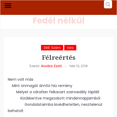
Fedél nélkül
398. Szám
Vers
Félreértés
Szerző:
Kovács Zsolt
febr 10, 2018
Nem volt más
Mint önmagát ámító hiú remény
Melyet a váratlan felkavart szenvedély táplált
Kizökkentve megszokott mindennapjaimból
Gondolataimba kivédhetetlen, nesztelenül
behatolt