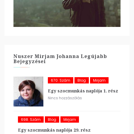
Nuszer Mirjam Johanna Legújabb
Bejegyzései
670. Szám
Blog
Mirjam
Egy szocmunkás naplója 1. rész
Nincs hozzászólás
698. Szám
Blog
Mirjam
Egy szocmunkás naplója 29. rész