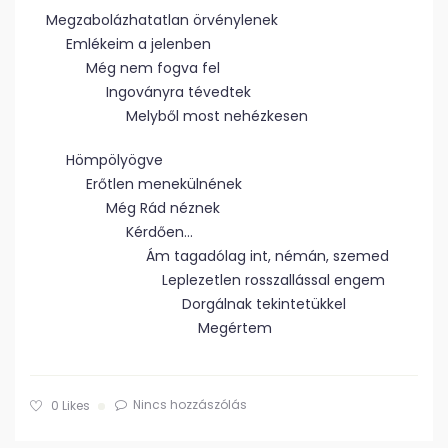
Megzabolázhatatlan örvénylenek
Emlékeim a jelenben
Még nem fogva fel
Ingoványra tévedtek
Melyből most nehézkesen
Hömpölyögve
Erőtlen menekülnének
Még Rád néznek
Kérdően…
Ám tagadólag int, némán, szemed
Leplezetlen rosszallással engem
Dorgálnak tekintetükkel
Megértem
Nincs hozzászólás
0
Likes