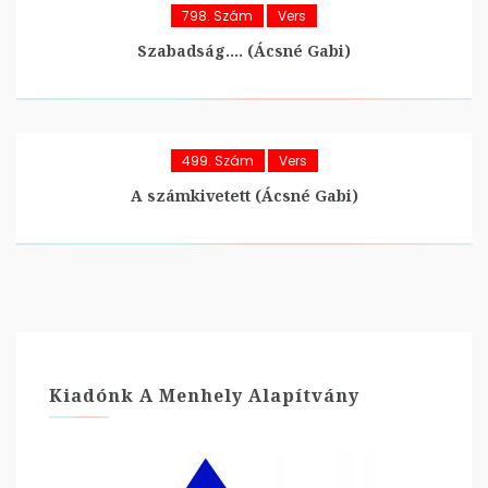
798. Szám
Vers
Szabadság…. (Ácsné Gabi)
499. Szám
Vers
A számkivetett (Ácsné Gabi)
Kiadónk A Menhely Alapítvány