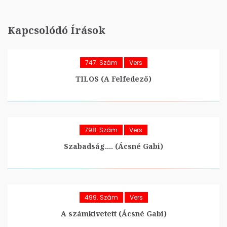
Kapcsolódó Írások
747. Szám
Vers
TILOS (A Felfedező)
798. Szám
Vers
Szabadság…. (Ácsné Gabi)
499. Szám
Vers
A számkivetett (Ácsné Gabi)