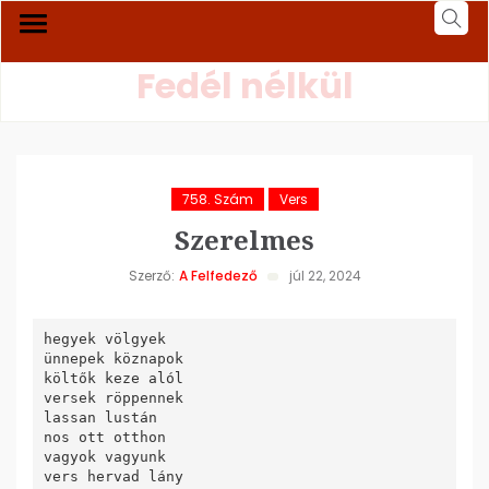
Fedél nélkül
758. Szám
Vers
Szerelmes
Szerző:
A Felfedező
júl 22, 2024
hegyek völgyek

ünnepek köznapok

költők keze alól

versek röppennek

lassan lustán

nos ott otthon

vagyok vagyunk

vers hervad lány
