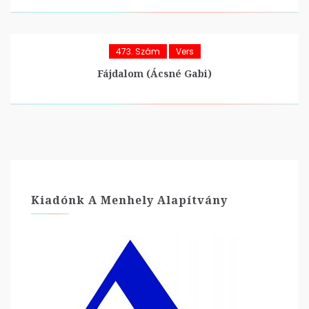
473. Szám
Vers
Fájdalom (Ácsné Gabi)
Kiadónk A Menhely Alapítvány