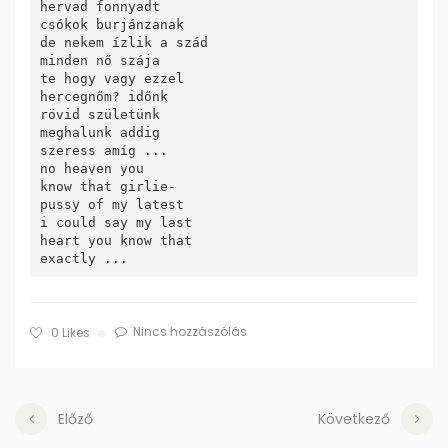
hervad fonnyadt

csókok burjánzanak

de nekem ízlik a szád

minden nő szája

te hogy vagy ezzel

hercegnőm? időnk

rövid születünk

meghalunk addig

szeress amíg ...

no heaven you

know that girlie-

pussy of my latest

i could say my last

heart you know that

Nincs hozzászólás
0
Likes
Előző
Következő