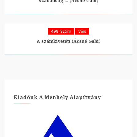
Szabadság…. (Ácsné Gabi)
499. Szám
Vers
A számkivetett (Ácsné Gabi)
Kiadónk A Menhely Alapítvány