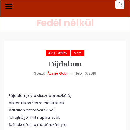
Fedél nélkül
473. Szám
Vers
Fájdalom
Szerző:
Ácsné Gabi
febr 10, 2018
Fájdalom, ez a visszaporoszkáló,
átkos-titkos része életünknek.
Váratlan örömöket kínál,
fölfejti éjjel, mit nappal szól.
Színeket fest a madárszárnyra,