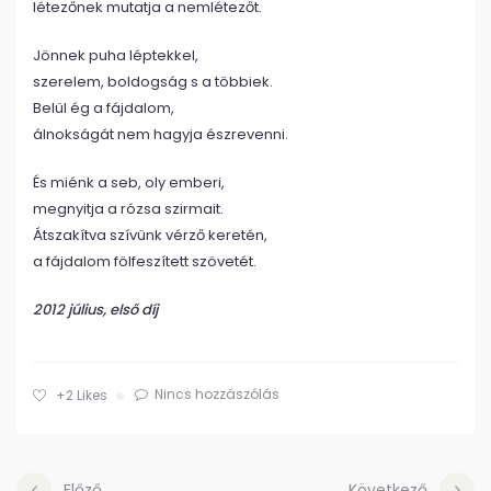
létezőnek mutatja a nemlétezőt.
Jönnek puha léptekkel,
szerelem, boldogság s a többiek.
Belül ég a fájdalom,
álnokságát nem hagyja észrevenni.
És miénk a seb, oly emberi,
megnyitja a rózsa szirmait.
Átszakítva szívünk vérző keretén,
a fájdalom fölfeszített szövetét.
2012 július, első díj
Nincs hozzászólás
+2
Likes
Előző
Következő