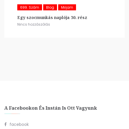
699. Szám
Blog
Mirjam
Egy szocmunkás naplója 30. rész
Nincs hozzászólás
A Facebookon És Instán Is Ott Vagyunk
facebook