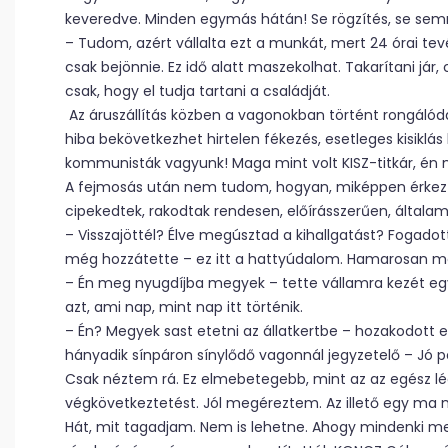
keveredve. Minden egymás hátán! Se rögzítés, se sem
– Tudom, azért vállalta ezt a munkát, mert 24 órai te
csak bejönnie. Ez idő alatt maszekolhat. Takarítani já
csak, hogy el tudja tartani a családját.
Az áruszállítás közben a vagonokban történt rongálódá
hiba bekövetkezhet hirtelen fékezés, esetleges kisiklá
kommunisták vagyunk! Maga mint volt KISZ-titkár, én me
A fejmosás után nem tudom, hogyan, miképpen érkez
cipekedtek, rakodtak rendesen, előírásszerűen, általa
– Visszajöttél? Élve megúsztad a kihallgatást? Fogado
még hozzátette – ez itt a hattyúdalom. Hamarosan me
– Én meg nyugdíjba megyek – tette vállamra kezét egy 
azt, ami nap, mint nap itt történik.
– Én? Megyek sast etetni az állatkertbe – hozakodot
hányadik sínpáron sínylődő vagonnál jegyzetelő – Jó 
Csak néztem rá. Ez elmebetegebb, mint az az egész légk
végkövetkeztetést. Jól megéreztem. Az illető egy ma
Hát, mit tagadjam. Nem is lehetne. Ahogy mindenki mene