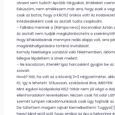
olvasni sem tudott! Apróbb tárgyakat, értékeket csenni, 
Esküszöm, nem emlékszem már arra, hogy ezek a vagono
csak az biztos, hogy a KÁOSZ örökös volt! Az irodavezet
intézkedésként csak az asztalt tudta csapkodni.
– Falkába mennek a (Rámpa nevű) kocsmába! Aztán az
Az asztalt nem tudják megkülönböztetni a szekrénytől!
Hogy kifakadásának mennyire reális alapja volt, arra 
magánkihallgatására történő invitálását.
Komoly felelőségre vonástól való félelmemben, öklöm
billegve lépdeltem a sínek mellett.
– Ne kacsázzon, ittenék! Igaz harcosként gyüjjön be a
szavait.
Hová? Hát, ha volt az a kóceráj 3×3 négyzetméter, akk
itt, így is lehetett. Stílusosan, szokásával élve, IMIGYEN:
Mint egykori középiskolai KISZ-titkár nem jól végzi a d
ellenforradalom leverésében. Nézzen csak föl oda! Lá
szemét lumpen rakodómunkások csak úgy hajítsák az ár
De túltettem magam rajtuk! Kiemelkedtem! Tuggya(!),
hegy! Mind arról szól, hogy amikor az áru a helyszínre é