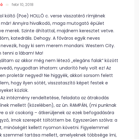
ló
febr 10, 2018
 költő (Poe) HOLLÓ c. verse visszatérő rímjének
ár! Annyira hivalkodó, maga mutogató épület
e merek. Szinte áhítattal, majdnem keresztet vetve.
m, katedrális. Dehogy. A főváros egyik neves
y nevezik, hogy ki sem merem mondani. Western City.
 tenni a lábam! Ma!
ltam az akkor még nem létező „elegáns falak” között
vedő, nyugodtan írhatom: undorító hely volt ez! Az
en proletár negyed! Ne higgyék, akkori sorsom felett
őlem, hogy ilyen sötét, visszataszító képet festek e
nyeket közlök.
 Az intézmény rendeltetése, feladata az átrakodás
sínek mellett (közelében), az ún. RAMPÁN, (mi punknak
e a sír csokorig – átkerüljenek az ezek befogadására
gyző, írnok szerepét töltöttem be. Egyszerűen szólva: a
t, minőségét kellett nyomon követni. Figyelemmel
k szemmel tartása mellett, amelyeknek többsége írni,