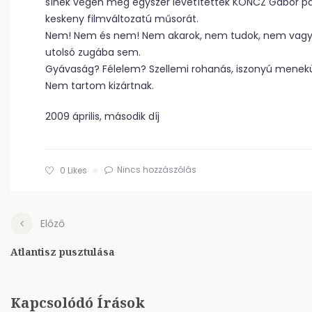
sínek végén még egyszer levetítették KONCZ Gábor pá
keskeny filmváltozatú műsorát.
Nem! Nem és nem! Nem akarok, nem tudok, nem vagyo
utolsó zugába sem.
Gyávaság? Félelem? Szellemi rohanás, iszonyú menekü
Nem tartom kizártnak.
2009 április, második díj
Nincs hozzászólás
0
Likes
Előző
Atlantisz pusztulása
Kapcsolódó Írások