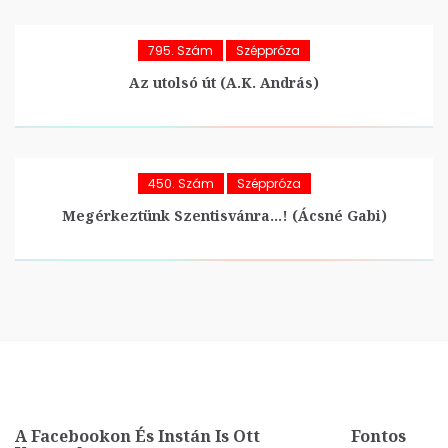
795. Szám
Széppróza
Az utolsó út (A.K. András)
450. Szám
Széppróza
Megérkeztünk Szentisvánra…! (Ácsné Gabi)
A Facebookon És Instán Is Ott
Fontos