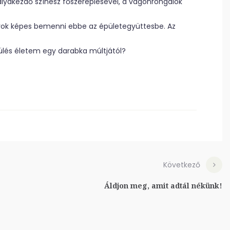
lyakezdő színész főszereplésével, a vagonrongálók
k képes bemenni ebbe az épületegyüttesbe. Az
lés életem egy darabka múltjától?
Következő
Áldjon meg, amit adtál nékünk!