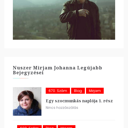
Nuszer Mirjam Johanna Legújabb
Bejegyzései
670. Szám
Blog
Mirjam
Egy szocmunkás naplója 1. rész
Nincs hozzászólás