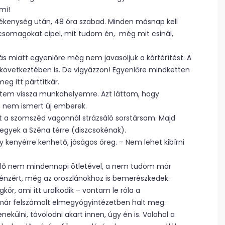
mi!
vékenység után, 48 óra szabad. Minden másnap kell
r, csomagokat cipel, mit tudom én, még mit csinál,
s miatt egyenlőre még nem javasoljuk a kártérítést. A
s következtében is. De vigyázzon! Egyenlőre mindketten
g itt párttitkár.
tem vissza munkahelyemre. Azt láttam, hogy
m nem ismert új emberek.
tt a szomszéd vagonnál strázsáló sorstársam. Majd
gyek a Széna térre (diszcsokénak).
kenyérre kenhető, jóságos öreg. – Nem lehet kibírni
t elő nem mindennapi ötletével, a nem tudom már
pénzért, még az oroszlánokhoz is bemerészkedek.
ör, ami itt uralkodik – vontam le róla a
 már felszámolt elmegyógyintézetben halt meg.
külni, távolodni akart innen, úgy én is. Valahol a