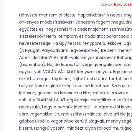
Szerző:
Baky Lász
Hányszor mentem el előtte, napjainkban? A neves angol
önkényes módosításával!? Sohasem fogom megtudni m
együttes ez, hogy ránézni is csak majdnem szemlesütv
Tiszteletből? Nem templom ez hódolatot parancsoló dó
nevezetessége. Ha úgy tetszik fénypontja, ékköve. Úg
(A Nyugati Pályaudvarral egybeépítve.) Be sem merem
Az én időmben? Az 1980-valahányas években? Rohangá
(hiányában). Hú, de lepusztult végelgyengülésben szen
egykor volt VOLÁN VÁLLALAT kényszer pályája. Egy lump
érzett utólagos fájdalom, fojtott düh tódul, tör fel bel
helyről. Nosztalgiáról még kevésbé lehet szó. Száraz té
Kínosan, görcsösen keresem a kifejezéseket, szavakat.
volt. A VOLÁN VÁLLALAT gépkocsijai megálltak a vasúti 
neveztük), hogy a bennük lévő árú-, a bútoroktól kezdv
váró vagonokba. Én, mai szóhasználattal élve afféle je
gépkocsikból a vagonokba kerülő tárgyak, mennyiségé
kísérni. Hangsúlyozom, mindezt olyan rakodó munkáso