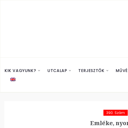
KIK VAGYUNK?
UTCALAP
TERJESZTŐK
MŰVÉ
390. Szám
Emléke, nyo