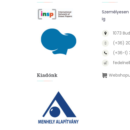
Személyesen a
ig
1073 Bud
(+36) 2
(+36-1)
fedelnel
Kiadónk
Webshopu