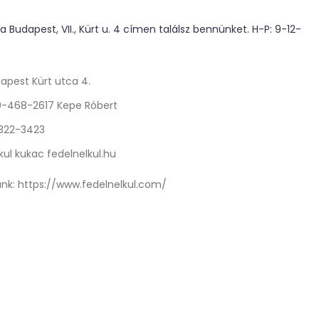
 Budapest, VII., Kürt u. 4 címen találsz bennünket. H-P: 9-12-
apest Kürt utca 4.
0-468-2617 Kepe Róbert
 322-3423
kul kukac fedelnelkul.hu
nk:
https://www.fedelnelkul.com/