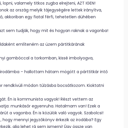
lopni, valamely titkos zugba elrejteni, AZT IGEN!
k az ország melyik tájegységére lettek irányítva,
ő, akkoriban egy fiatal férfi, tehetetlen dühében
t sem tudják, hogy mit és hogyan raknak a vagonba!
példaként említeném az üzem pártitkárának
nyi gombóccal a torkomban, kissé imbolyogva,
z irodámba – hallottam hátam mögött a párttitkár intő
or rendkívüli módon túlzásba bocsátkozom. Kioktatni
olgát. Én is kommunista vagyok! Részt vettem az
thatja: munkásőr egyenruha. Hatalmam van! Ezek a
út a vagonba. Én is közülök való vagyok. Szabolcsi!
 hogy mennyi jegyzőkönyv érkezik az irodába? Egy
rkezik, alig lehet rá sem ismerni! Úgy össze van