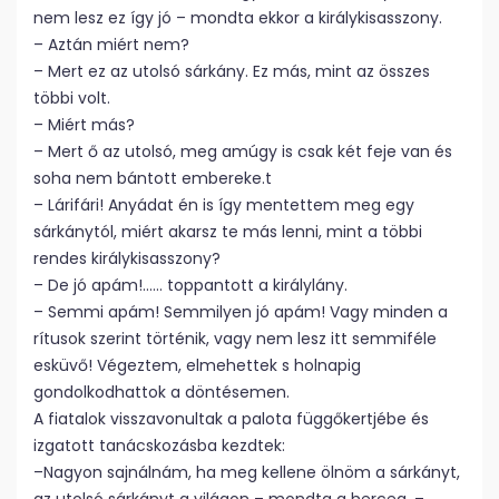
nem lesz ez így jó – mondta ekkor a királykisasszony.
– Aztán miért nem?
– Mert ez az utolsó sárkány. Ez más, mint az összes
többi volt.
– Miért más?
– Mert ő az utolsó, meg amúgy is csak két feje van és
soha nem bántott embereke.t
– Lárifári! Anyádat én is így mentettem meg egy
sárkánytól, miért akarsz te más lenni, mint a többi
rendes királykisasszony?
– De jó apám!…… toppantott a királylány.
– Semmi apám! Semmilyen jó apám! Vagy minden a
rítusok szerint történik, vagy nem lesz itt semmiféle
esküvő! Végeztem, elmehettek s holnapig
gondolkodhattok a döntésemen.
A fiatalok visszavonultak a palota függőkertjébe és
izgatott tanácskozásba kezdtek:
–Nagyon sajnálnám, ha meg kellene ölnöm a sárkányt,