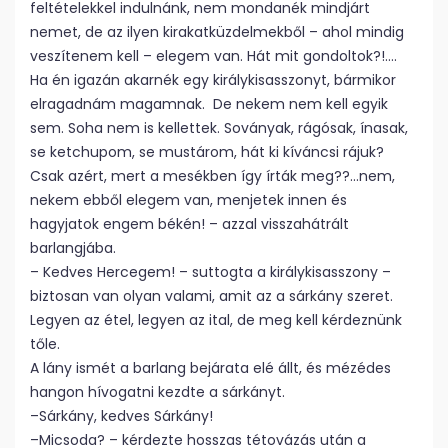
feltételekkel indulnánk, nem mondanék mindjárt
nemet, de az ilyen kirakatküzdelmekből – ahol mindig
veszítenem kell – elegem van. Hát mit gondoltok?!….
Ha én igazán akarnék egy királykisasszonyt, bármikor
elragadnám magamnak. De nekem nem kell egyik
sem. Soha nem is kellettek. Soványak, rágósak, ínasak,
se ketchupom, se mustárom, hát ki kíváncsi rájuk?
Csak azért, mert a mesékben így írták meg??…nem,
nekem ebből elegem van, menjetek innen és
hagyjatok engem békén! – azzal visszahátrált
barlangjába.
– Kedves Hercegem! – suttogta a királykisasszony –
biztosan van olyan valami, amit az a sárkány szeret.
Legyen az étel, legyen az ital, de meg kell kérdeznünk
tőle.
A lány ismét a barlang bejárata elé állt, és mézédes
hangon hívogatni kezdte a sárkányt.
–Sárkány, kedves Sárkány!
–Micsoda? – kérdezte hosszas tétovázás után a