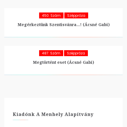
450. Szám
Széppróza
Megérkeztünk Szentisvánra…! (Ácsné Gabi)
487. Szám
Széppróza
Megtörtént eset (Ácsné Gabi)
Kiadónk A Menhely Alapítvány