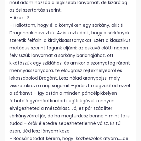
nőül adom hozzád a legkisebb lányomat, de kizárólag
az ősi szertartás szerint.
– Azaz…?
– Hallottam, hogy él a környéken egy sárkány, akit ti
Dragónnak neveztek. Az is köztudott, hogy a sárkányok
szeretik felfalni a királykisasszonyokat. Ezért a klasszikus
metódus szerint fogunk eljárni: az esküvő előtti napon
felvisszük lányomat a sárkány barlangjához, ott
kikötözzük egy sziklához, és amikor a szörnyeteg ráront
mennyasszonyodra, te előugrasz rejtekhelyedről és
lekaszabolod Dragónt. Lesz nálad aranypajzs, mely
visszatükrözi a nap sugarait – jórészt megvakítod ezzel
a sárkányt – így aztán a minden páncélpikkelyen
áthatoló gyémántkardod segítségével könnyen
elvégezheted a mészárlást. Jó, ez pár száz liter
sárkányvérrel jár, de ha megfürdesz benne – mint te is
tudod – örök életedre sebezhetetlenné válsz. És túl
ezen, tiéd lesz lányom keze.
– Bocsánatodat kérem, hogy közbeszólok atyám…..de