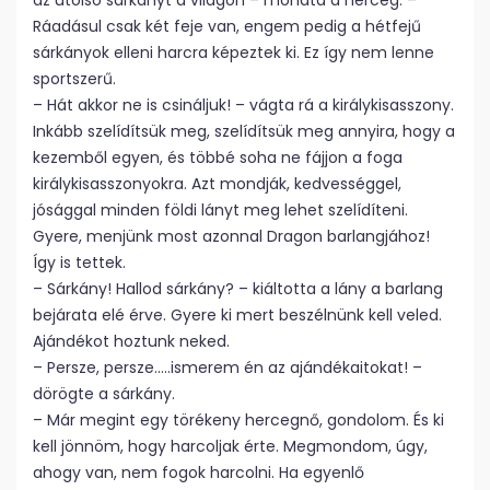
az utolsó sárkányt a világon – mondta a herceg. –
Ráadásul csak két feje van, engem pedig a hétfejű
sárkányok elleni harcra képeztek ki. Ez így nem lenne
sportszerű.
– Hát akkor ne is csináljuk! – vágta rá a királykisasszony.
Inkább szelídítsük meg, szelídítsük meg annyira, hogy a
kezemből egyen, és többé soha ne fájjon a foga
királykisasszonyokra. Azt mondják, kedvességgel,
jósággal minden földi lányt meg lehet szelídíteni.
Gyere, menjünk most azonnal Dragon barlangjához!
Így is tettek.
– Sárkány! Hallod sárkány? – kiáltotta a lány a barlang
bejárata elé érve. Gyere ki mert beszélnünk kell veled.
Ajándékot hoztunk neked.
– Persze, persze…..ismerem én az ajándékaitokat! –
dörögte a sárkány.
– Már megint egy törékeny hercegnő, gondolom. És ki
kell jönnöm, hogy harcoljak érte. Megmondom, úgy,
ahogy van, nem fogok harcolni. Ha egyenlő