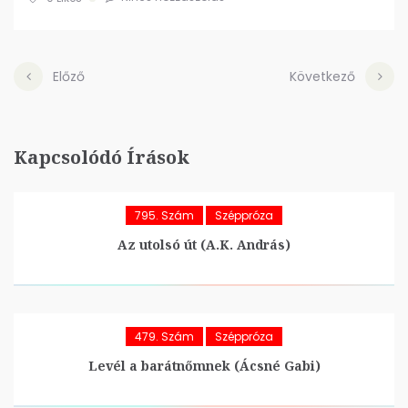
Előző
Következő
Kapcsolódó Írások
795. Szám
Széppróza
Az utolsó út (A.K. András)
479. Szám
Széppróza
Levél a barátnőmnek (Ácsné Gabi)