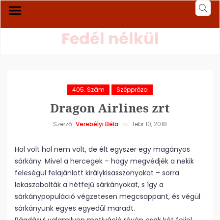
Fedél nélkül
405. Szám
Széppróza
Dragon Airlines zrt
Szerző:
Verebélyi Béla
febr 10, 2018
Hol volt hol nem volt, de élt egyszer egy magányos
sárkány. Mivel a hercegek – hogy megvédjék a nekik
feleségül felajánlott királykisasszonyokat – sorra
lekaszabolták a hétfejű sárkányokat, s így a
sárkánypopuláció végzetesen megcsappant, és végül
sárkányunk egyes egyedül maradt.