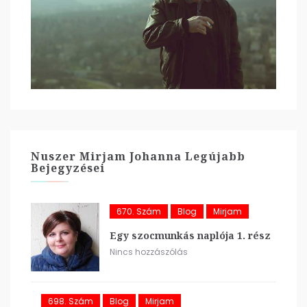
Nuszer Mirjam Johanna Legújabb
Bejegyzései
670. Szám
Blog
Mirjam
Egy szocmunkás naplója 1. rész
Nincs hozzászólás
698. Szám
Blog
Mirjam