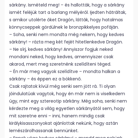
sárkány. Ismételd meg! – és hallották, hogy a sárkány
ismét feléjük tart a barlang mélyéről. Ijedten hátráltak,
s amikor utolérte őket Dragón, látták, hogy hatalmas
könnycseppek gördülnek le bronzpikkelyes pofáján.
– Soha, senki nem mondta még nekem, hogy kedves
sárkány! – rázta meg két fejét hitetlenkedve Dragón.
– Ne sírj, kedves sárkány! Annyiszor fogjuk neked
mondani neked, hogy kedves, amennyiszer csak
akarod, mert meg szeretnénk szelídíteni téged.
– Én már meg vagyok szelídítve – mondta halkan a
sárkány – és éppen ez a bökkenő.
Csak rajtatok kívül még senki sem jött rá. Ti olyan
jóindulatúak vagytok, hogy én már nem is viselkedem
úgy, mint egy sztereotip sárkány. Még soha, senki nem
kérdezte meg a világ egyetlen sárkányától sem, hogy
mit szeretne enni – inni, hanem mindig csak
királykisasszonyokat ajánlottak nekünk, hogy aztán
lemészárolhassanak bennünket.