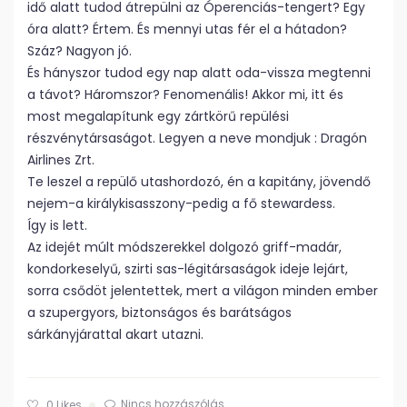
idő alatt tudod átrepülni az Óperenciás-tengert? Egy
óra alatt? Értem. És mennyi utas fér el a hátadon?
Száz? Nagyon jó.
És hányszor tudod egy nap alatt oda-vissza megtenni
a távot? Háromszor? Fenomenális! Akkor mi, itt és
most megalapítunk egy zártkörű repülési
részvénytársaságot. Legyen a neve mondjuk : Dragón
Airlines Zrt.
Te leszel a repülő utashordozó, én a kapitány, jövendő
nejem-a királykisasszony-pedig a fő stewardess.
Így is lett.
Az idejét múlt módszerekkel dolgozó griff-madár,
kondorkeselyű, szirti sas-légitársaságok ideje lejárt,
sorra csődöt jelentettek, mert a világon minden ember
a szupergyors, biztonságos és barátságos
sárkányjárattal akart utazni.
Nincs hozzászólás
0
Likes