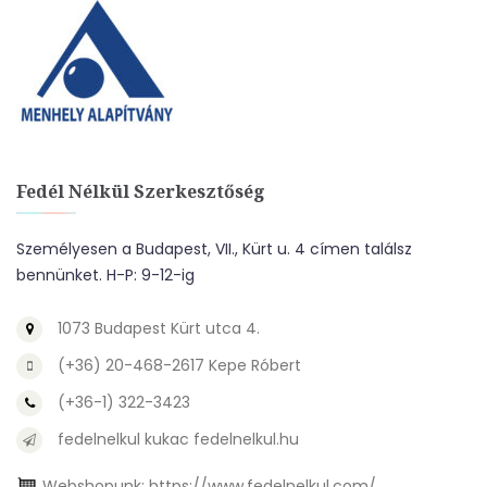
Fedél Nélkül Szerkesztőség
Személyesen a Budapest, VII., Kürt u. 4 címen találsz
bennünket. H-P: 9-12-ig
1073 Budapest Kürt utca 4.
(+36) 20-468-2617 Kepe Róbert
(+36-1) 322-3423
fedelnelkul kukac fedelnelkul.hu
Webshopunk:
https://www.fedelnelkul.com/