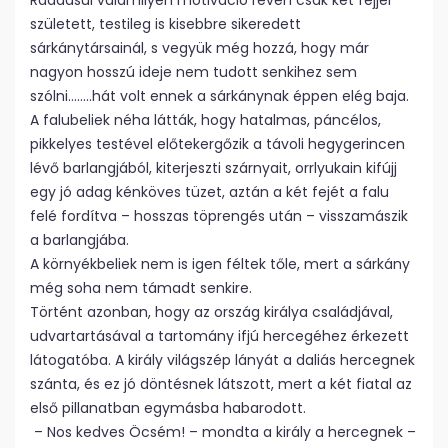
Ráadásul valamilyen motiváció révén csak két fejjel
született, testileg is kisebbre sikeredett
sárkánytársainál, s vegyük még hozzá, hogy már
nagyon hosszú ideje nem tudott senkihez sem
szólni……..hát volt ennek a sárkánynak éppen elég baja.
A falubeliek néha látták, hogy hatalmas, páncélos,
pikkelyes testével előtekergőzik a távoli hegygerincen
lévő barlangjából, kiterjeszti szárnyait, orrlyukain kifújj
egy jó adag kénköves tüzet, aztán a két fejét a falu
felé fordítva – hosszas töprengés után – visszamászik
a barlangjába.
A környékbeliek nem is igen féltek tőle, mert a sárkány
még soha nem támadt senkire.
Történt azonban, hogy az ország királya családjával,
udvartartásával a tartomány ifjú hercegéhez érkezett
látogatóba. A király világszép lányát a daliás hercegnek
szánta, és ez jó döntésnek látszott, mert a két fiatal az
első pillanatban egymásba habarodott.
– Nos kedves Öcsém! – mondta a király a hercegnek –