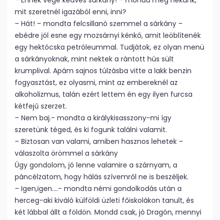
– Ennek vége kedves sárkány! – mondd meg nekünk,
mit szeretnél igazából enni, inni?
– Hát! – mondta felcsillanó szemmel a sárkány –
ebédre jól esne egy mozsárnyi kénkő, amit leöblítenék
egy hektócska petróleummal. Tudjátok, ez olyan menü
a sárkányoknak, mint nektek a rántott hús sült
krumplival. Apám sajnos túlzásba vitte a lakk benzin
fogyasztást, ez olyasmi, mint az embereknél az
alkoholizmus, talán ezért lettem én egy ilyen furcsa
kétfejű szerzet.
– Nem baj.- mondta a királykisasszony-mi így
szeretünk téged, és ki fogunk találni valamit.
– Biztosan van valami, amiben hasznos lehetek –
válaszolta örömmel a sárkány
Úgy gondolom, jó lenne valamire a szárnyam, a
páncélzatom, hogy hálás szívemről ne is beszéljek.
– Igen,igen….- mondta némi gondolkodás után a
herceg-aki kiváló külföldi üzleti főiskolákon tanult, és
két lábbal állt a földön. Mondd csak, jó Dragón, mennyi