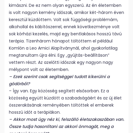
kimászni. De ez nem olyan egyszerű. Az én életemben
is volt nagyon kemény időszak, amikor két-három éven
keresztül küzdöttem. Volt sok függőségi problémám,
alkohollal és kábítószerrel, ennek következménye volt
sok kórházi kezelés, majd egy bentlakásos hosszú távú
terápia. Tizenhárom hónapot töltöttem el például
Komlón a Leo Amici Alapítványnál, ahol gyakorlatilag
megtanultam újra élni. Egy „gyújtás-beállításon”
vettem részt. Az azelőtti időszak egy nagyon nagy
mélypont volt az életemben.
– Ezek szerint csak segítséggel tudott kikerülni a
gödörből?
– Így van. Egy közösség segített elsősorban. Ez a
közösség együtt küzdött a szabadságáért és az új élet
összerakásának reményében töltöttek el emberek
hosszú időt a terápiákon.
– Akkor most úgy néz ki, felszálló életszakaszában van.
Össze tudja hasonlítani az akkori önmagát, meg a