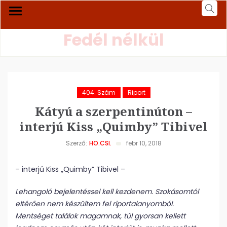
Fedél nélkül
404. Szám
Riport
Kátyú a szerpentinúton –
interjú Kiss „Quimby” Tibivel
Szerző:
HO.CSI.
febr 10, 2018
– interjú Kiss „Quimby” Tibivel –
Lehangoló bejelentéssel kell kezdenem. Szokásomtól
eltérően nem készültem fel riportalanyomból.
Mentséget találok magamnak, túl gyorsan kellett