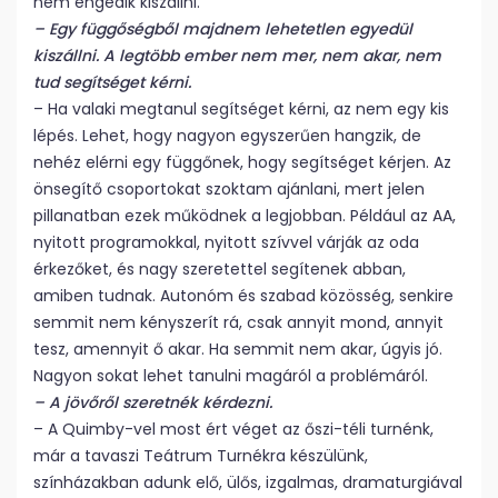
nem engedik kiszállni.
– Egy függőségből majdnem lehetetlen egyedül
kiszállni. A legtöbb ember nem mer, nem akar, nem
tud segítséget kérni.
– Ha valaki megtanul segítséget kérni, az nem egy kis
lépés. Lehet, hogy nagyon egyszerűen hangzik, de
nehéz elérni egy függőnek, hogy segítséget kérjen. Az
önsegítő csoportokat szoktam ajánlani, mert jelen
pillanatban ezek működnek a legjobban. Például az AA,
nyitott programokkal, nyitott szívvel várják az oda
érkezőket, és nagy szeretettel segítenek abban,
amiben tudnak. Autonóm és szabad közösség, senkire
semmit nem kényszerít rá, csak annyit mond, annyit
tesz, amennyit ő akar. Ha semmit nem akar, úgyis jó.
Nagyon sokat lehet tanulni magáról a problémáról.
– A jövőről szeretnék kérdezni.
– A Quimby-vel most ért véget az őszi-téli turnénk,
már a tavaszi Teátrum Turnékra készülünk,
színházakban adunk elő, ülős, izgalmas, dramaturgiával