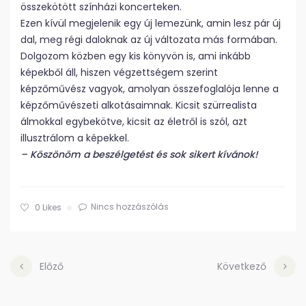
összekötött színházi koncerteken.
Ezen kívül megjelenik egy új lemezünk, amin lesz pár új
dal, meg régi daloknak az új változata más formában.
Dolgozom közben egy kis könyvön is, ami inkább
képekből áll, hiszen végzettségem szerint
képzőművész vagyok, amolyan összefoglalója lenne a
képzőművészeti alkotásaimnak. Kicsit szürrealista
álmokkal egybekötve, kicsit az életről is szól, azt
illusztrálom a képekkel.
– Köszönöm a beszélgetést és sok sikert kívánok!
Nincs hozzászólás
0
Likes
Előző
Következő