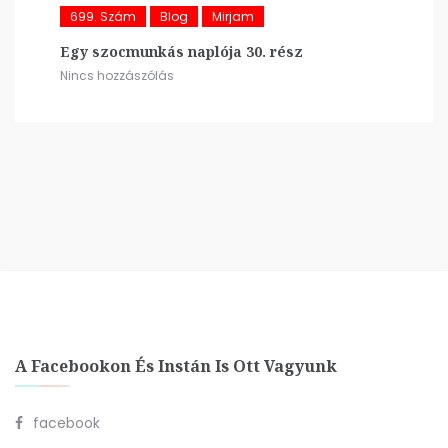
699. Szám
Blog
Mirjam
Egy szocmunkás naplója 30. rész
Nincs hozzászólás
A Facebookon És Instán Is Ott Vagyunk
facebook