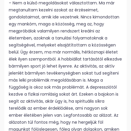
– Nem a külső megoldásokat választottam. Ma már
megtanultam kezelni azokat az érzéseimet,
gondolataimat, amik ide vezetnek. Nincs kimondottan
egy mankóm, maga a közösség, meg az, hogy
megpróbálok valamilyen rendszert kreálni az
életemben, azoknak a tanulási folyamatoknak a
segítségével, melyeket elsajátítottam a közösségen
belül. Úgy érzem, ma már normális, hétköznapi életet
élek ilyen szempontból. A hobbiállat tartásától elkezdve
bármilyen sport jó lehet ilyenre. Az aktivitás, az aktív
jelenlét bármilyen tevékenységben sokat tud segíteni
más lelki problémák megoldásában is. Maga a
függőség is okoz sok más problémát. A depressziótól
kezdve a fizikai romlásig sokat árt. Ezeken a bajokon is
segít az aktivitás, akár úgy is, ha spirituális síkra
terelődik az ember érdeklődése, ami nagyon sok
ember életében jelen van. Legfontosabb az alázat. Az
alázaton túl fontos még, hogy ne hergeljük föl
magunkat fölöslegesen, főleg olyan dolgokon, amiken