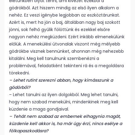
életünkben olyat tenni, ami kivezet ezekből a
gödrökből. Azt hiszem mindig az első ilyen alkalom a
nehéz. Ez veszi igénybe legjobban az eszköztárunkat.
Azért is, mert ha jön a baj, általában nagy baj szokott
jönni, sok felhő gyűlik fölöttünk és ezekkel elsőre
nagyon nehéz megküzdeni. Ezért inkább elmenekülünk
előlük. A menekülési útvonalak viszont még mélyebb
gödrökbe visznek bennünket, ahonnan még nehezebb
kitalálni. Meg kell tanulnunk szembenézni a
problémával, feladatként tekinteni rá és a megoldásra
törekedni.
– Lehet rutint szerezni abban, hogy kimásszunk a
gödörből?
– Lehet tanulni az ilyen dolgokból. Meg lehet tanulni,
hogy nem szabad menekülni, mindenkinek meg kell
küzdenie a maga gondjaival.
– Tehát nem szabad az embernek elhagynia magát,
küzdenie kell akkor is, ha már úgy érzi, nincs esélye a
fölkapaszkodásra?