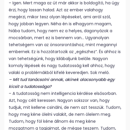
– Igen. Mert maga az út már akkor is boldogító, ha úgy
érzi, hogy lassan halad. Azt az ember valahogy
megérzi, mikor tesz olyan lépéseket, ami arról szól,
hogy jobban legyen. Néha én is elhagyom magam,
hiába tudom, hogy nem ez a helyes, dagonyázok a
mocsárban, mert ez is bennem van… Ugyanolyan
tehetségem van az önsorsrontáshoz, mint megannyi
embernek. Ez is hozzátartozik az „egészhez”. És ahhoz is
van tehetségünk, hogy kilábaljunk belőle. Nagyon
komoly lépések és nagy tudatosság kell ahhoz, hogy
valaki a problémákból kifelé keveredjen. Sok meló.
– Mit tud tanácsolni annak, akinek alacsonyabb egy
kicsit a tudatossága?
– A tudatosság nem intelligencia kérdése elsősorban.
Azt, hogy célt keressen. Nagyon sokszor van, hogy
tudjuk, mit kellene csinálni, de nem azt tesszük. Tudom,
hogy meg kéne ölelni valakit, de nem ölelem meg.
Tudom, hogy föl kéne állnom és meg kéne
mozgatnom a tagjaimat, de mégse teszem. Tudom,