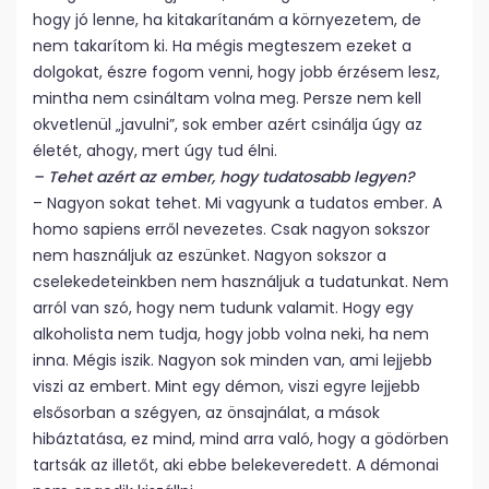
hogy jó lenne, ha kitakarítanám a környezetem, de
nem takarítom ki. Ha mégis megteszem ezeket a
dolgokat, észre fogom venni, hogy jobb érzésem lesz,
mintha nem csináltam volna meg. Persze nem kell
okvetlenül „javulni”, sok ember azért csinálja úgy az
életét, ahogy, mert úgy tud élni.
– Tehet azért az ember, hogy tudatosabb legyen?
– Nagyon sokat tehet. Mi vagyunk a tudatos ember. A
homo sapiens erről nevezetes. Csak nagyon sokszor
nem használjuk az eszünket. Nagyon sokszor a
cselekedeteinkben nem használjuk a tudatunkat. Nem
arról van szó, hogy nem tudunk valamit. Hogy egy
alkoholista nem tudja, hogy jobb volna neki, ha nem
inna. Mégis iszik. Nagyon sok minden van, ami lejjebb
viszi az embert. Mint egy démon, viszi egyre lejjebb
elsősorban a szégyen, az önsajnálat, a mások
hibáztatása, ez mind, mind arra való, hogy a gödörben
tartsák az illetőt, aki ebbe belekeveredett. A démonai