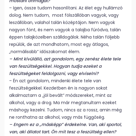
mostani önmagát?
– Igen, össze tudom hasonlítani. Az élet egy hullámzó
dolog. Nem tudom, most fölszállóban vagyok, vagy
leszállóban, valahol talán középtájon. Nem vagyok
nagyon fönt, és nem vagyok a talajba fúródva, talán
éppen talajközelben szálldogálok. Néha talán följebb
repülök, de azt mondhatom, most egy átlagos,
„normálisabb” időszakomat élem.
– Mint kívülálló, azt gondolom, egy zenész élete tele
van feszültségekkel. Hogyan tudja ezeket a
feszültségeket feldolgozni, vagy elviselni?
– Én azt gondolom, mindenki élete tele van
feszültségekkel. Kezdetben én is nagyon sokat
alkalmaztam a „jól bevált” módszereket, mint az
alkohol, vagy a drog. Ma már megtanultam ezeket
máshogy kezelni. Tudom, nincs az a rossz, amin még
ne ronthatna az alkohol, vagy más függőség.
– Engem ez a „másképp” érdekelne. Van, aki sportol,
van, aki állatot tart. Ön mit tesz a feszültség ellen?