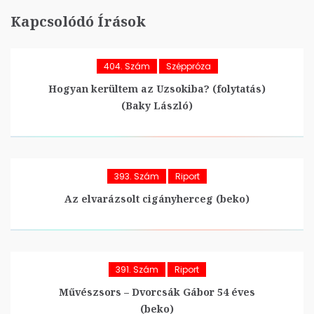
Kapcsolódó Írások
404. Szám
Széppróza
Hogyan kerültem az Uzsokiba? (folytatás)
(Baky László)
393. Szám
Riport
Az elvarázsolt cigányherceg (beko)
391. Szám
Riport
Művészsors – Dvorcsák Gábor 54 éves
(beko)