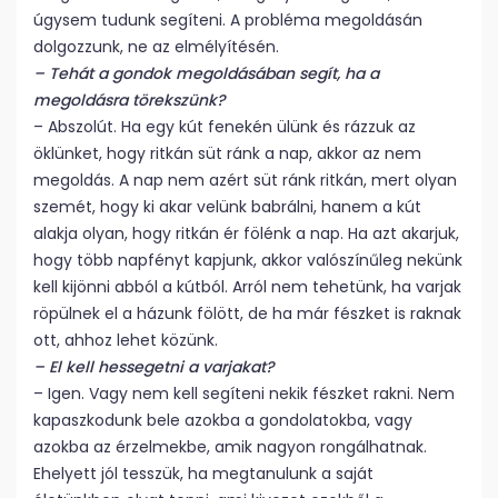
úgysem tudunk segíteni. A probléma megoldásán
dolgozzunk, ne az elmélyítésén.
– Tehát a gondok megoldásában segít, ha a
megoldásra törekszünk?
– Abszolút. Ha egy kút fenekén ülünk és rázzuk az
öklünket, hogy ritkán süt ránk a nap, akkor az nem
megoldás. A nap nem azért süt ránk ritkán, mert olyan
szemét, hogy ki akar velünk babrálni, hanem a kút
alakja olyan, hogy ritkán ér fölénk a nap. Ha azt akarjuk,
hogy több napfényt kapjunk, akkor valószínűleg nekünk
kell kijönni abból a kútból. Arról nem tehetünk, ha varjak
röpülnek el a házunk fölött, de ha már fészket is raknak
ott, ahhoz lehet közünk.
– El kell hessegetni a varjakat?
– Igen. Vagy nem kell segíteni nekik fészket rakni. Nem
kapaszkodunk bele azokba a gondolatokba, vagy
azokba az érzelmekbe, amik nagyon rongálhatnak.
Ehelyett jól tesszük, ha megtanulunk a saját