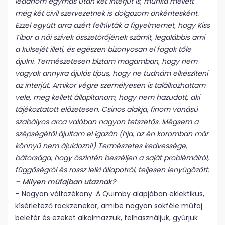
leadnom egymás után két interjút is, munka mellett
még két civil szervezetnek is dolgozom önkéntesként.
Ezzel együtt arra azért felhívták a figyelmemet, hogy Kiss
Tibor a női szívek összetörőjének számít, legalábbis ami
a külsejét illeti, és egészen bizonyosan el fogok tőle
ájulni. Természetesen bíztam magamban, hogy nem
vagyok annyira ájulós típus, hogy ne tudnám elkészíteni
az interjút. Amikor végre személyesen is találkozhattam
vele, meg kellett állapítanom, hogy nem hazudott, aki
tájékoztatott előzetesen. Csinos alakja, finom vonású
szabályos arca valóban nagyon tetszetős. Mégsem a
szépségétől ájultam el igazán (hja, az én koromban már
könnyű nem ájuldozni!) Természetes kedvessége,
bátorsága, hogy őszintén beszéljen a saját problémáiról,
függőségről és rossz lelki állapotról, teljesen lenyűgözött.
– Milyen műfajban utaznak?
– Nagyon változékony. A Quimby alapjában eklektikus,
kísérletező rockzenekar, amibe nagyon sokféle műfaj
belefér és ezeket alkalmazzuk, felhasználjuk, gyúrjuk