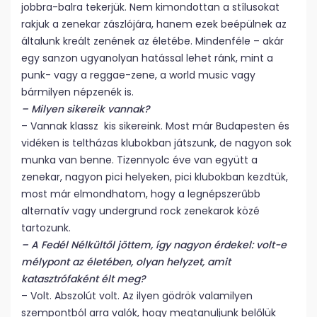
jobbra-balra tekerjük. Nem kimondottan a stílusokat
rakjuk a zenekar zászlójára, hanem ezek beépülnek az
általunk kreált zenének az életébe. Mindenféle – akár
egy sanzon ugyanolyan hatással lehet ránk, mint a
punk- vagy a reggae-zene, a world music vagy
bármilyen népzenék is.
– Milyen sikereik vannak?
– Vannak klassz kis sikereink. Most már Budapesten és
vidéken is teltházas klubokban játszunk, de nagyon sok
munka van benne. Tizennyolc éve van együtt a
zenekar, nagyon pici helyeken, pici klubokban kezdtük,
most már elmondhatom, hogy a legnépszerűbb
alternatív vagy undergrund rock zenekarok közé
tartozunk.
– A Fedél Nélkültől jöttem, így nagyon érdekel: volt-e
mélypont az életében, olyan helyzet, amit
katasztrófaként élt meg?
– Volt. Abszolút volt. Az ilyen gödrök valamilyen
szempontból arra valók, hogy megtanuljunk belőlük