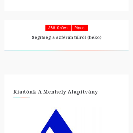
366. Szám
Riport
Segítség a szférán túlról (beko)
Kiadónk A Menhely Alapítvány